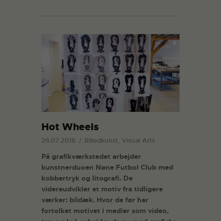
Hot Wheels
26.07.2018
Billedkunst, Visual Arts
På grafikværkstedet arbejder
kunstnerduoen Nøne Futbol Club med
kobbertryk og litografi. De
videreudvikler et motiv fra tidligere
værker: bildæk. Hvor de før har
fortolket motivet i medier som video,