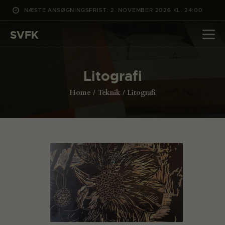
NÆSTE ANSØGNINGSFRIST: 2. NOVEMBER 2026 KL. 24:00
SVFK
SVFK
DET SKER
Litografi
PROJEKTER
Home
Teknik
Litografi
CHANNEL
ANSØG
OM SVFK
ENGLISH