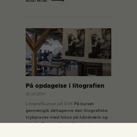
READ MORE
På opdagelse i litografien
18.05.2017
Litografikursus på SVK
På kurset
gennemgik deltagerne den litografiske
trykproces med fokus på håndværk og
teknik. En grundig indførelse i
præparation af stenene, forskellige