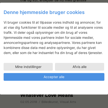
træ og kul, arbejder de nu med grafiske
tryk. Det samme motiv udtrykkes igen
og igen i forskellige udformninger og
Denne hjemmeside bruger cookies
materialer.
Vi bruger cookies til at tilpasse vores indhold og annoncer, for
at vise dig funktioner til socaile medier og til at analysere vores
READ MORE
trafik. Vi deler også oplysninger om din brug af vores
hjemmeside med vores partnere inden for sociale medier,
annonceringspartnere og analysepartnere. Vores partnere kan
kombinere disse data med andre oplysninger, du har givet
dem, eller som de har indsamlet fra din brug af deres tjenester.
Mine indstillinger
Afvis alle
Accepter alle
Whatever Love Means
02.05.2018
Billedkunst, Visual Arts