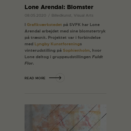
Lone Arendal: Blomster
08.05.2020
Billedkunst, Visual Arts
I
Grafikværkstedet
på SVFK har
Lone
Arendal arbejdet med sine blomstertryk
på træsnit. Projektet var i forbindelse
med
Lyngby Kunstforening
s
vinterudstilling på
Sophienholm
, hvor
Lone deltog i gruppeudstillingen
Fuldt
Flor
.
READ MORE