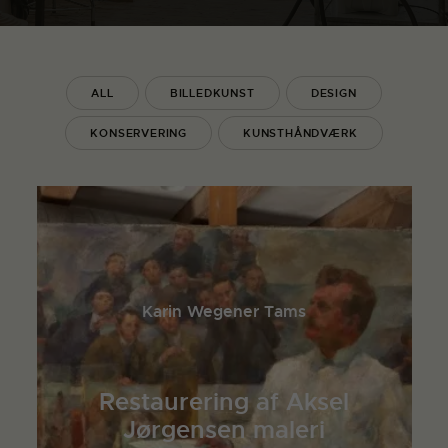
ALL
BILLEDKUNST
DESIGN
KONSERVERING
KUNSTHÅNDVÆRK
Karin Wegener Tams
Restaurering af Aksel
Jørgensen maleri