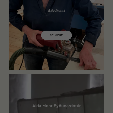
Billedkunst
SE MERE
Alda Mohr Eyðunardóttir