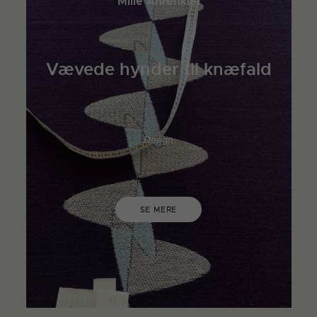
Mille Ahrenkiel
Vævede hynder til knæfald
Design
SE MERE