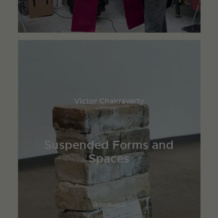
Victor Chakravarty
Suspended Forms and
Spaces
Billedkunst