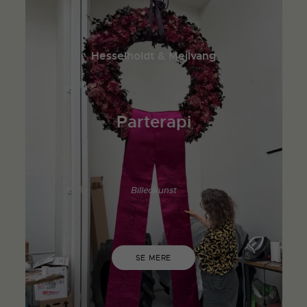
Hesselholdt & Mejlvang
Parterapi
Billedkunst
SE MERE