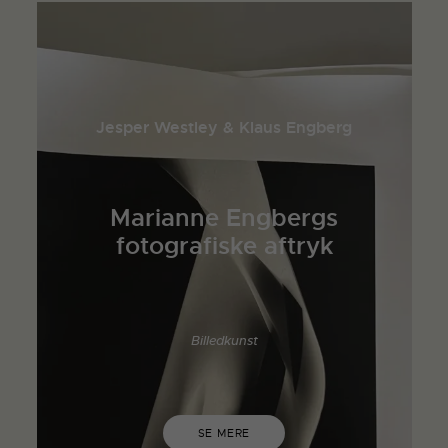
Jesper Westley & Klaus Engberg
Marianne Engbergs
fotografiske aftryk
Billedkunst
SE MERE