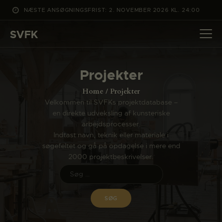
NÆSTE ANSØGNINGSFRIST: 2. NOVEMBER 2026 KL. 24:00
SVFK
SVFK
DET SKER
Projekter
PROJEKTER
Home
Projekter
CHANNEL
Velkommen til SVFKs projektdatabase –
en direkte udveksling af kunsteriske
ANSØG
arbejdsprocesser.
OM SVFK
Indtast navn, teknik eller materiale i
søgefeltet og gå på opdagelse i mere end
ENGLISH
2000 projektbeskrivelser.