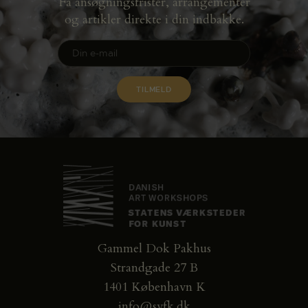
Få ansøgningsfrister, arrangementer
og artikler direkte i din indbakke.
Gammel Dok Pakhus
Strandgade 27 B
1401 København K
info@svfk.dk