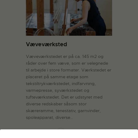
Væveværksted
Væveværkstedet er på ca. 145 m2 og
råder over fem væve, som er velegnede
til arbejde i store formater. Værkstedet er
placeret på samme etage som
tekstiltrykværkstedet, indfarvning,
varmepresse, syværkstedet og
tufteværkstedet. Det er udstyret med
diverse redskaber såsom stor
skæreramme, tenestativ, garnvinder,
spoleapparat, diverse…
LÆS MERE