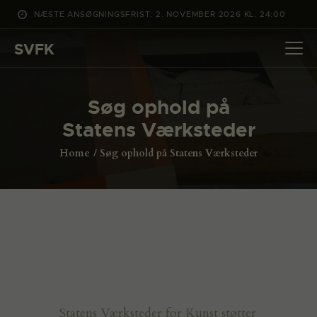
NÆSTE ANSØGNINGSFRIST: 2. NOVEMBER 2026 KL. 24:00
SVFK
SVFK
DET SKER
Søg ophold på
PROJEKTER
Statens Værksteder
CHANNEL
Home
Søg ophold på Statens Værksteder
ANSØG
OM SVFK
ENGLISH
Statens Værksteder for Kunst støtter