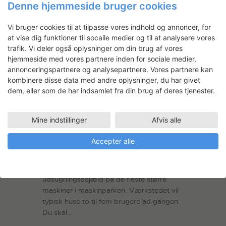
Denne hjemmeside bruger cookies
Vi bruger cookies til at tilpasse vores indhold og annoncer, for
at vise dig funktioner til socaile medier og til at analysere vores
trafik. Vi deler også oplysninger om din brug af vores
hjemmeside med vores partnere inden for sociale medier,
annonceringspartnere og analysepartnere. Vores partnere kan
kombinere disse data med andre oplysninger, du har givet
dem, eller som de har indsamlet fra din brug af deres tjenester.
Træværksted
Mine indstillinger
Afvis alle
Træværkstedet er 237 m2 med en
loftshøjde på 2.8 meter. Det er indrettet til
Accepter alle
både maskinbearbejdning, samle- og
afprøvningsarbejde og har flere
arbejdsstationer. Der er automatisk
udsugningsspjæld på de fleste større
maskiner i maskinparken. Værkstedet vil
typisk huse to til fem brugere ad gangen.
Du skal…