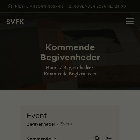
NÆSTE ANSØGNINGSFRIST: 2. NOVEMBER 2026 KL. 24:00
SVFK
SVFK
DET SKER
Kommende
PROJEKTER
Begivenheder
CHANNEL
Home
Begivenheder
ANSØG
Kommende Begivenheder
OM SVFK
ENGLISH
Event
Event
Begivenheder
B
B
Sø
Kommende