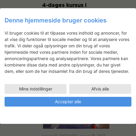
4-dages kursus i
lermodellering +
glasering
Denne hjemmeside bruger cookies
Statens Værksteder for Kunst
Vi bruger cookies til at tilpasse vores indhold og annoncer, for
Strandgade 27B, København K,
at vise dig funktioner til socaile medier og til at analysere vores
Danmark
trafik. Vi deler også oplysninger om din brug af vores
DKK2000
hjemmeside med vores partnere inden for sociale medier,
annonceringspartnere og analysepartnere. Vores partnere kan
kombinere disse data med andre oplysninger, du har givet
TIRS
12
dem, eller som de har indsamlet fra din brug af deres tjenester.
Mine indstillinger
Afvis alle
Accepter alle
januar 12, 2027 9:00
-
januar 15, 2027