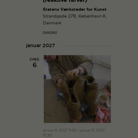
(reaktive farver)
Statens Værksteder for Kunst
Strandgade 27B, København K,
Danmark
DKK2900
januar 2027
ONS
6
januar 6, 2027 9:00
-
januar 8, 2027
15:30