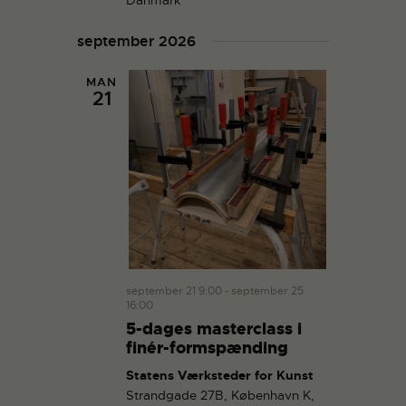
g
a
a
n
september 2026
t
d
i
V
MAN
o
21
i
n
e
w
s
N
a
v
i
g
september 21 9:00
-
september 25
16:00
a
5-dages masterclass i
t
finér-formspænding
i
Statens Værksteder for Kunst
o
Strandgade 27B, København K,