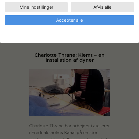
opacitet i de matterede varianter,
Mine indstillinger
Afvis alle
transparens og lysledende evner, samt
Accepter alle
hvordan den lysledende figuration ses
igennem de frontstykker i akryl.
Læs
mere
Charlotte Thrane: Klemt – en
installation af dyner
Charlotte Thrane har arbejdet i atelieret
i Frederiksholms Kanal på en stor,