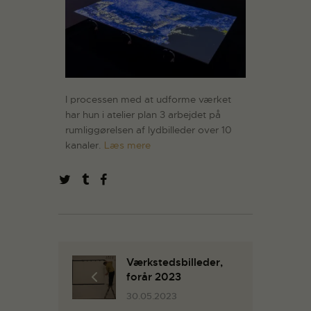
I processen med at udforme værket
har hun i atelier plan 3 arbejdet på
rumliggørelsen af lydbilleder over 10
kanaler.
Læs mere
Værkstedsbilleder,
forår 2023
30.05.2023