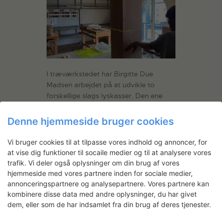
I træværkstedet har Birgitte Due
Madsen arbejdet på at udvikle to
forskellige slags lyskasser. Den ene
type er væghængt, den anden er en
ekstruderet gulvstående kube.
Denne hjemmeside bruger cookies
Vi bruger cookies til at tilpasse vores indhold og annoncer, for
at vise dig funktioner til socaile medier og til at analysere vores
trafik. Vi deler også oplysninger om din brug af vores
hjemmeside med vores partnere inden for sociale medier,
annonceringspartnere og analysepartnere. Vores partnere kan
kombinere disse data med andre oplysninger, du har givet
dem, eller som de har indsamlet fra din brug af deres tjenester.
Hun har eksperimenteret med farver,
godstykkelser, placering af lameller,