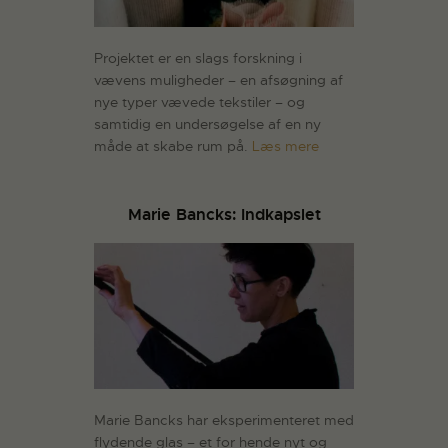
Projektet er en slags forskning i
vævens muligheder – en afsøgning af
nye typer vævede tekstiler – og
samtidig en undersøgelse af en ny
måde at skabe rum på.
Læs mere
Marie Bancks: Indkapslet
Marie Bancks har eksperimenteret med
flydende glas – et for hende nyt og