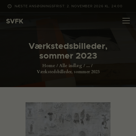
NÆSTE ANSØGNINGSFRIST: 2. NOVEMBER 2026 KL. 24:00
SVFK
SVFK
DET SKER
Værkstedsbilleder,
PROJEKTER
sommer 2023
CHANNEL
Home
Alle indlæg
...
ANSØG
Værkstedsbilleder, sommer 2023
OM SVFK
ENGLISH