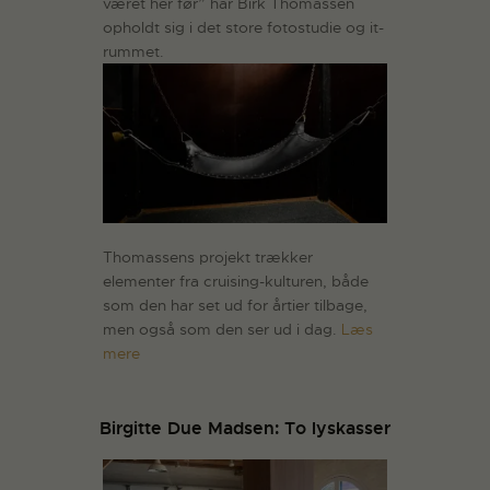
været her før” har Birk Thomassen
opholdt sig i det store fotostudie og it-
rummet.
Thomassens projekt trækker
elementer fra cruising-kulturen, både
som den har set ud for årtier tilbage,
men også som den ser ud i dag.
Læs
mere
Birgitte Due Madsen: To lyskasser