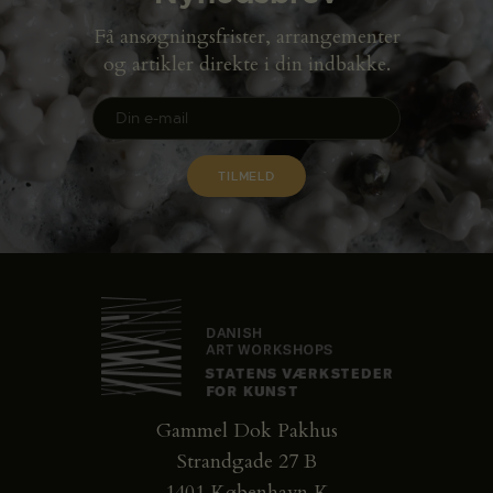
Få ansøgningsfrister, arrangementer
og artikler direkte i din indbakke.
Gammel Dok Pakhus
Strandgade 27 B
1401 København K