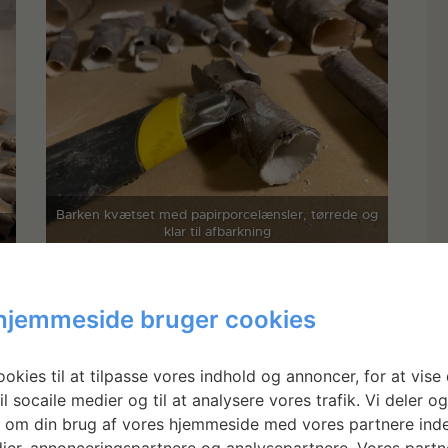
Barken kvætset med papirporcelænsler, tørrede og
klar til afbarkning
hjemmeside bruger cookies
okies til at tilpasse vores indhold og annoncer, for at vise 
il socaile medier og til at analysere vores trafik. Vi deler o
 om din brug af vores hjemmeside med vores partnere inde
ier, annonceringspartnere og analysepartnere. Vores partn