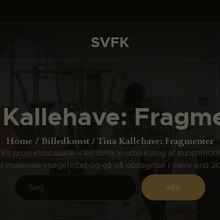
DET SKER
PROJEKTER
SVFK
SVFK
CHANNEL
ANSØG
 Kallehave: Fragm
OM SVFK
ENGLISH
Home
Billedkunst
Tina Kallehave: Fragmenter
s projektdatabase – en direkte udveksling af kunsterisk
ler materiale i søgefeltet og gå på opdagelse i mere end 2