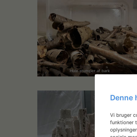
Hule stumper af bark
Denne 
Vi bruger co
funktioner t
oplysninger
sociale med