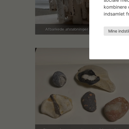
kombinere d
indsamlet fr
Afbarkede afstøbninger samlet med slikker.
Mine indsti