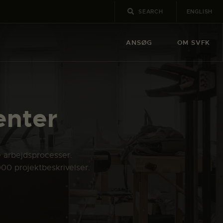
ENGLISH
ANSØG
OM SVFK
enter
e arbejdsprocesser.
000 projektbeskrivelser.