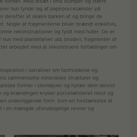
e former. Med afsæt i små stumper og større
erer hun tynde lag af papirporcelænsler på
 for derefter at skære barken af og bringe de
yset. Nogle af fragmenterne bliver brændt enkeltvis,
mne rekonstruktioner og fyldt med huller. De er
vor hun med plantefarvet uld, broderi, fragmenter af
ætter arbejdet med at rekonstruere fortællinger om
inspiration i narrativer om fastholdelse og
stens sammensatte mineralske strukturer og
aniske former i stentøjsler og hylder dem delvist
ngen og brændingen kryber porcelænsleret mest og
den underliggende form. Som en forstærkelse af
et i en mængde uforudsigelige revner og