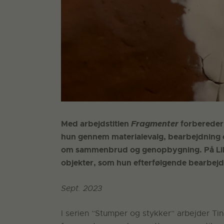
Med arbejdstitlen
Fragmenter
forbereder 
hun gennem materialevalg, bearbejdning o
om sammenbrud og genopbygning. På Lille
objekter, som hun efterfølgende bearbejde
Sept. 2023
I serien ”Stumper og stykker” arbejder T