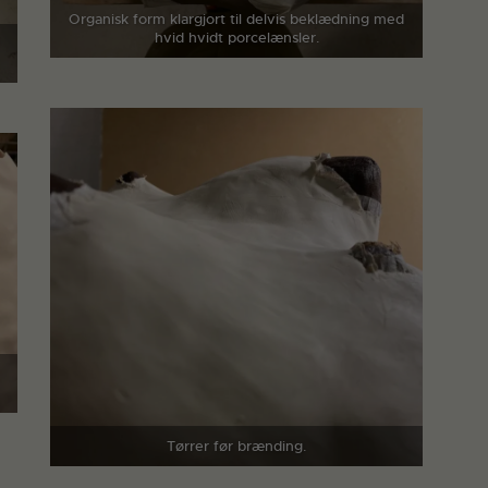
Organisk form klargjort til delvis beklædning med
hvid hvidt porcelænsler.
Tørrer før brænding.