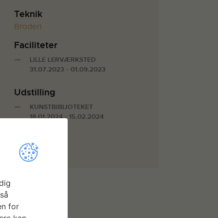
Teknik
Broderi
Faciliteter
LILLE LERVÆRKSTED
31.07.2023 - 01.09.2023
Udstilling
KUNSTBIBLIOTEKET
18.01.2024 - 15.02.2024
dig
gså
n for
ere kan