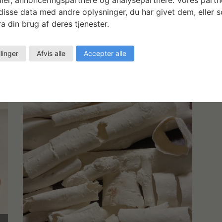
isse data med andre oplysninger, du har givet dem, eller 
a din brug af deres tjenester.
Samlinger af afstøbninger, brændt og klar til
bearbejdning med broderi
llinger
Afvis alle
Accepter alle