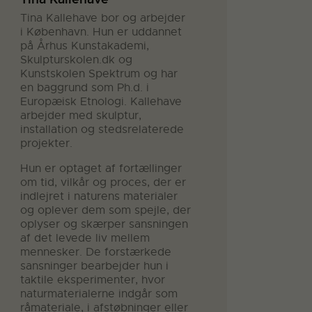
Tina Kallehave bor og arbejder
i København. Hun er uddannet
på Århus Kunstakademi,
Skulpturskolen.dk og
Kunstskolen Spektrum og har
en baggrund som Ph.d. i
Europæisk Etnologi. Kallehave
arbejder med skulptur,
installation og stedsrelaterede
projekter.
Hun er optaget af fortællinger
om tid, vilkår og proces, der er
indlejret i naturens materialer
og oplever dem som spejle, der
oplyser og skærper sansningen
af det levede liv mellem
mennesker. De forstærkede
sansninger bearbejder hun i
taktile eksperimenter, hvor
naturmaterialerne indgår som
råmateriale, i afstøbninger eller