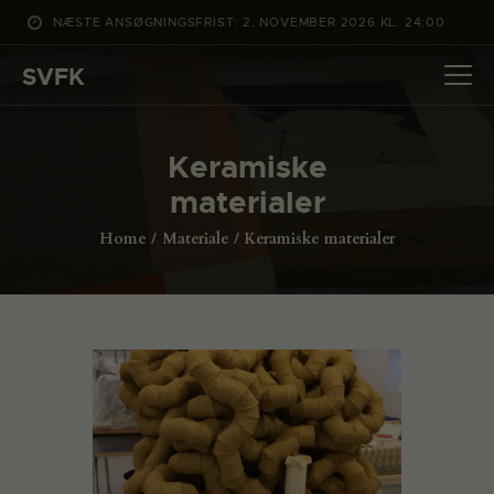
NÆSTE ANSØGNINGSFRIST: 2. NOVEMBER 2026 KL. 24:00
SVFK
SVFK
DET SKER
Keramiske
PROJEKTER
materialer
CHANNEL
Home
Materiale
Keramiske materialer
ANSØG
OM SVFK
ENGLISH