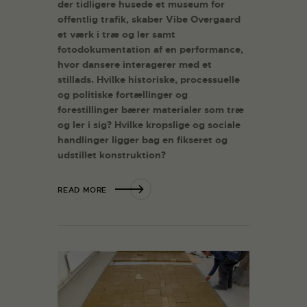
der tidligere husede et museum for
offentlig trafik, skaber Vibe Overgaard
et værk i træ og ler samt
fotodokumentation af en performance,
hvor dansere interagerer med et
stillads. Hvilke historiske, processuelle
og politiske fortællinger og
forestillinger bærer materialer som træ
og ler i sig? Hvilke kropslige og sociale
handlinger ligger bag en fikseret og
udstillet konstruktion?
READ MORE