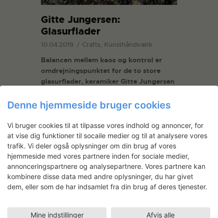
Gitte Jungersen:
Glasurflader
10.04.2019
Crafts, Kunsthåndværk
Balancen mellem kaos og kontrol er
omdrejningspunktet for de to store
glasurflader, keramiker Gitte Jungersen
har skabt under sit seneste ophold på
Statens Værksteder. Projektet er en
Denne hjemmeside bruger cookies
fortsættelse af en serie værker med
titlen
All is Flux
, som også er blevet til i
Vi bruger cookies til at tilpasse vores indhold og annoncer, for
SVK’s lerværksted. De to nye værker
at vise dig funktioner til socaile medier og til at analysere vores
kan opleves på gruppeudstillingen
trafik. Vi deler også oplysninger om din brug af vores
hjemmeside med vores partnere inden for sociale medier,
Ceramic Momentum
på
CLAY
fra 11. maj
annonceringspartnere og analysepartnere. Vores partnere kan
til 3. november.
kombinere disse data med andre oplysninger, du har givet
dem, eller som de har indsamlet fra din brug af deres tjenester.
READ MORE
Mine indstillinger
Afvis alle