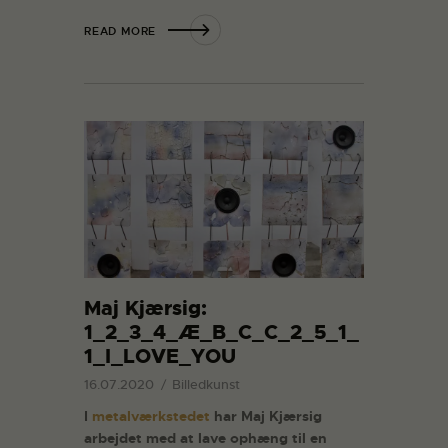
READ MORE
Maj Kjærsig:
1_2_3_4_Æ_B_C_C_2_5_1_
1_I_LOVE_YOU
16.07.2020
Billedkunst
I
metalværkstedet
har Maj Kjærsig
arbejdet med at lave ophæng til en