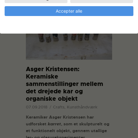
Accepter alle
Asger Kristensen:
Keramiske
sammenstillinger mellem
det drejede kar og
organiske objekt
07.09.2018
Crafts, Kunsthåndværk
Keramiker Asger Kristensen har
udforsket
karret
, som et skulpturelt og
et funktionelt objekt, gennem utallige
ler- og glasureksperimenter.