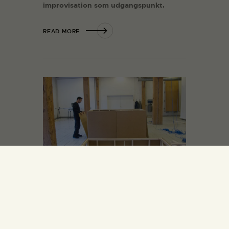
improvisation som udgangspunkt.
READ MORE
Mellem / rum
02.01.2017
Billedkunst, Visual Arts
Sammen med tre andre kunstnere
udstiller keramiker og billedkunstner
Manuel Canu i foråret 2017 på