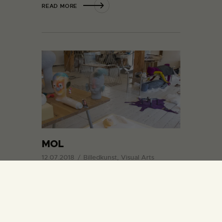
READ MORE
MOL
12.07.2018
Billedkunst, Visual Arts
I et af stueetagens store atelierer breder
kunstnergruppen Island Lifes værker sig
ud og tårner sig op. De fire kunstnere,
Nanna Starck, Charlotte B. Johansen,
Christina Hamre og Annesofie Sandal,