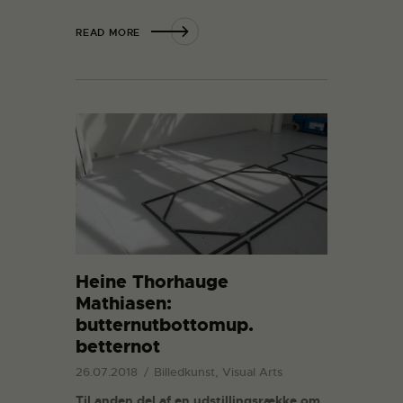
READ MORE
Heine Thorhauge
Mathiasen:
butternutbottomup.
betternot
26.07.2018
Billedkunst, Visual Arts
Til anden del af en udstillingsrække om