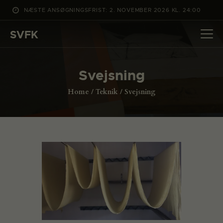
NÆSTE ANSØGNINGSFRIST: 2. NOVEMBER 2026 KL. 24:00
SVFK
SVFK
DET SKER
Svejsning
PROJEKTER
Home
Teknik
Svejsning
CHANNEL
ANSØG
OM SVFK
ENGLISH