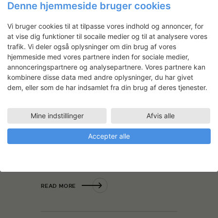
Denne hjemmeside bruger cookies
Vi bruger cookies til at tilpasse vores indhold og annoncer, for
at vise dig funktioner til socaile medier og til at analysere vores
Michael Madsen og
trafik. Vi deler også oplysninger om din brug af vores
Jonathan M. Houser: Search
hjemmeside med vores partnere inden for sociale medier,
annonceringspartnere og analysepartnere. Vores partnere kan
08.05.2019
Billedkunst, Visual Arts
kombinere disse data med andre oplysninger, du har givet
Den ene er arkitekt, den anden
dem, eller som de har indsamlet fra din brug af deres tjenester.
filminstruktør og dokumentarist. Fælles
for dem begge er deres poetiske
take
på
Mine indstillinger
Afvis alle
egen faglighed, og sammen har de på
SVK skabt ideen til et fremtidsrum til en
Accepter alle
interaktiv installation på Louisianas
udstilling om
Månen
(efterår/vinter
2018-19).
READ MORE