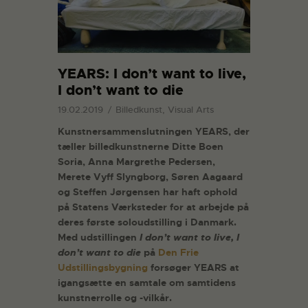
YEARS: I don’t want to live,
I don’t want to die
19.02.2019
Billedkunst, Visual Arts
Kunstnersammenslutningen YEARS, der
tæller billedkunstnerne Ditte Boen
Soria, Anna Margrethe Pedersen,
Merete Vyff Slyngborg, Søren Aagaard
og Steffen Jørgensen har haft ophold
på Statens Værksteder for at arbejde på
deres første soloudstilling i Danmark.
Med udstillingen
I don’t want to live, I
don’t want to die
på
Den Frie
Udstillingsbygning
forsøger YEARS at
igangsætte en samtale om samtidens
kunstnerrolle og -vilkår.