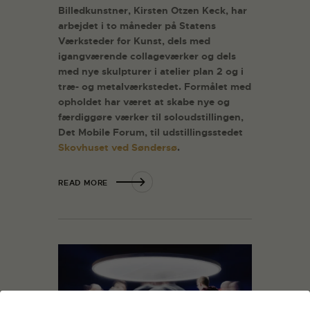
Billedkunstner, Kirsten Otzen Keck, har
arbejdet i to måneder på Statens
Værksteder for Kunst, dels med
igangværende collageværker og dels
med nye skulpturer i atelier plan 2 og i
træ- og metalværkstedet. Formålet med
opholdet har været at skabe nye og
færdiggøre værker til soloudstillingen,
Det Mobile Forum, til udstillingsstedet
Skovhuset ved Søndersø
.
READ MORE