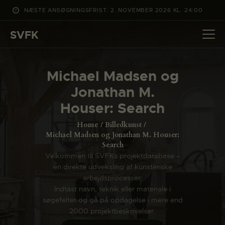
NÆSTE ANSØGNINGSFRIST: 2. NOVEMBER 2026 KL. 24:00
SVFK
SVFK
DET SKER
Michael Madsen og
PROJEKTER
Jonathan M.
CHANNEL
Houser: Search
ANSØG
Home
Billedkunst
OM SVFK
Michael Madsen og Jonathan M. Houser:
Search
ENGLISH
Velkommen til SVFKs projektdatabase –
en direkte udveksling af kunsteriske
arbejdsprocesser.
Indtast navn, teknik eller materiale i
søgefeltet og gå på opdagelse i mere end
2000 projektbeskrivelser.