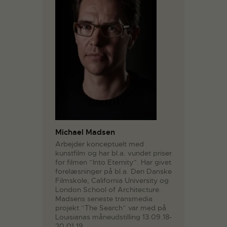
Michael Madsen
Arbejder konceptuelt med
kunstfilm og har bl.a. vundet priser
for filmen ”Into Eternity”. Har givet
forelæsninger på bl.a. Den Danske
Filmskole, California University og
London School of Architecture.
Madsens seneste transmedia
projekt ”The Search” var med på
Louisianas måneudstilling 13.09.18-
20.01.19.