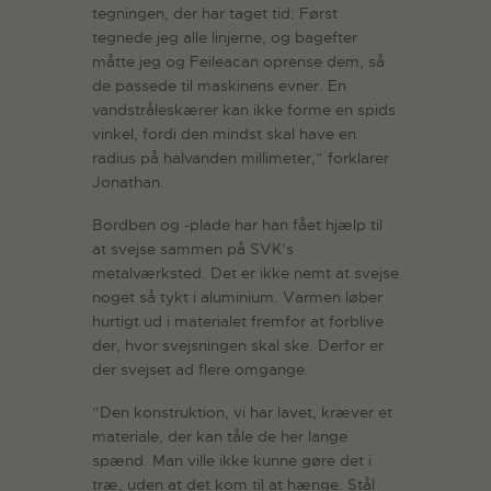
tegningen, der har taget tid: Først
tegnede jeg alle linjerne, og bagefter
måtte jeg og Feileacan oprense dem, så
de passede til maskinens evner. En
vandstråleskærer kan ikke forme en spids
vinkel, fordi den mindst skal have en
radius på halvanden millimeter,” forklarer
Jonathan.
Bordben og -plade har han fået hjælp til
at svejse sammen på SVK’s
metalværksted. Det er ikke nemt at svejse
noget så tykt i aluminium. Varmen løber
hurtigt ud i materialet fremfor at forblive
der, hvor svejsningen skal ske. Derfor er
der svejset ad flere omgange.
”Den konstruktion, vi har lavet, kræver et
materiale, der kan tåle de her lange
spænd. Man ville ikke kunne gøre det i
træ, uden at det kom til at hænge. Stål