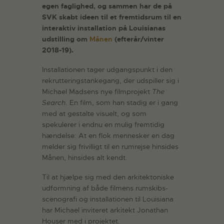
egen faglighed, og sammen har de på
SVK skabt ideen til et fremtidsrum til en
interaktiv installation på Louisianas
udstilling om
Månen
(efterår/vinter
2018-19).
Installationen tager udgangspunkt i den
rekrutteringstankegang, der udspiller sig i
Michael Madsens nye filmprojekt
The
Search
. En film, som han stadig er i gang
med at gestalte visuelt, og som
spekulerer i endnu en mulig fremtidig
hændelse: At en flok mennesker en dag
melder sig frivilligt til en rumrejse hinsides
Månen, hinsides alt kendt.
Til at hjælpe sig med den arkitektoniske
udformning af både filmens rumskibs-
scenografi og installationen til Louisiana
har Michael inviteret arkitekt Jonathan
Houser med i projektet.