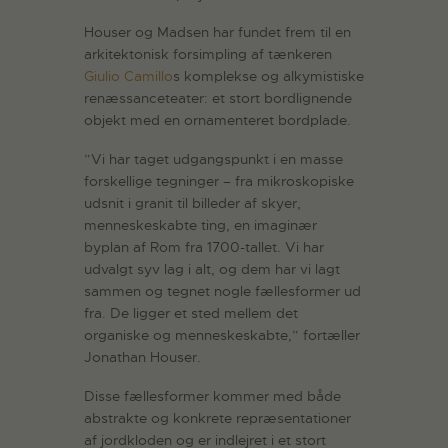
Houser og Madsen har fundet frem til en
arkitektonisk forsimpling af tænkeren
Giulio Camillo
s komplekse og alkymistiske
renæssanceteater: et stort bordlignende
objekt med en ornamenteret bordplade.
”Vi har taget udgangspunkt i en masse
forskellige tegninger – fra mikroskopiske
udsnit i granit til billeder af skyer,
menneskeskabte ting, en imaginær
byplan af Rom fra 1700-tallet. Vi har
udvalgt syv lag i alt, og dem har vi lagt
sammen og tegnet nogle fællesformer ud
fra. De ligger et sted mellem det
organiske og menneskeskabte,” fortæller
Jonathan Houser.
Disse fællesformer kommer med både
abstrakte og konkrete repræsentationer
af jordkloden og er indlejret i et stort