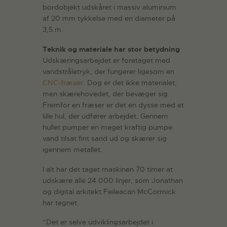
bordobjekt udskåret i massiv aluminium
af 20 mm tykkelse med en diameter på
3,5 m.
Teknik og materiale har stor betydning
Udskæringsarbejdet er foretaget med
vandstråletryk, der fungerer ligesom en
CNC-fræser
. Dog er det ikke materialet,
men skærehovedet, der bevæger sig.
Fremfor en fræser er det en dysse med et
lille hul, der udfører arbejdet. Gennem
hullet pumper en meget kraftig pumpe
vand tilsat fint sand ud og skærer sig
igennem metallet.
I alt har det taget maskinen 70 timer at
udskære alle 24.000 linjer, som Jonathan
og digital arkitekt Feileacan McCormick
har tegnet.
”Det er selve udviklingsarbejdet i