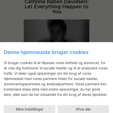
Cathrine Raben Davidsen:
Let Everything Happen to
You
Denne hjemmeside bruger cookies
Vi bruger cookies til at tilpasse vores indhold og annoncer, for
I atelier Store Formater har Cathrine
at vise dig funktioner til socaile medier og til at analysere vores
Raben Davidsen produceret en række
trafik. Vi deler også oplysninger om din brug af vores
malerier til udstillingen
Let Everything
hjemmeside med vores partnere inden for sociale medier,
Happen to You
, som åbner
annonceringspartnere og analysepartnere. Vores partnere kan
på
Copenhagen Contemporary
til
kombinere disse data med andre oplysninger, du har givet
januar 2024.
dem, eller som de har indsamlet fra din brug af deres tjenester.
Mine indstillinger
Afvis alle