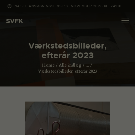
NÆSTE ANSØGNINGSFRIST: 2. NOVEMBER 2026 KL. 24:00
SVFK
SVFK
DET SKER
Værkstedsbilleder,
PROJEKTER
efterår 2023
CHANNEL
Home
Alle indlæg
...
ANSØG
Værkstedsbilleder, efterår 2023
OM SVFK
ENGLISH