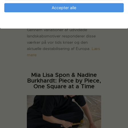
Accepter alle
Gennem variationer af udvidede
landskabsmotiver responderer disse
værker på vor tids kriser og den
aktuelle destabilisering af Europa.
Læs
mere
Mia Lisa Spon & Nadine
Burkhardt: Piece by Piece,
One Square at a Time