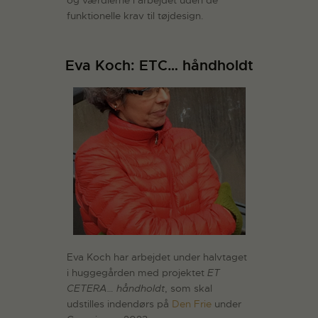
og værdierne i arbejdet uden de
funktionelle krav til tøjdesign.
Eva Koch: ETC… håndholdt
Eva Koch har arbejdet under halvtaget
i huggegården med projektet
ET
CETERA… håndholdt
, som skal
udstilles indendørs på
Den Frie
under