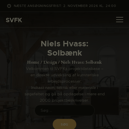
NÆSTE ANSØGNINGSFRIST: 2. NOVEMBER 2026 KL. 24:00
SVFK
SVFK
DET SKER
Niels Hvass:
PROJEKTER
Solbænk
CHANNEL
Home
Design
Niels Hvass: Solbænk
ANSØG
Velkommen til SVFKs projektdatabase –
en direkte udveksling af kunsteriske
OM SVFK
arbejdsprocesser.
ENGLISH
Indtast navn, teknik eller materiale i
søgefeltet og gå på opdagelse i mere end
2000 projektbeskrivelser.