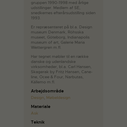
gruppen 1990-1998 med årlige
udstillinger. Medlem af SE,
snedkernes efterårsudstilling siden
1993.
Er repræsenteret på bl.a. Design
museum Denmark, Röhsska
museet, Göteborg, Indianapolis
museum of art, Galerie Maria
Wettergren m.fl.
Har tegnet møbler til en række
danske og udenlandske
virksomheder, bl.a. Carl Hansen,
Skagerak by Fritz Hansen, Cane-
line, Ocee & Four, Narbutas,
Källemo m.fl.
Arbejdsområde
Design
,
Møbeldesign
Materiale
Ask
Teknik