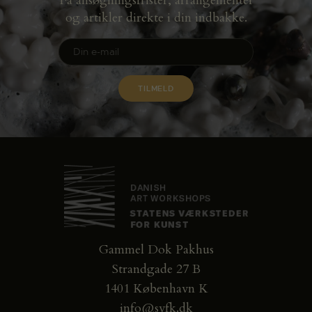
Få ansøgningsfrister, arrangementer
og artikler direkte i din indbakke.
Gammel Dok Pakhus
Strandgade 27 B
1401 København K
info@svfk.dk