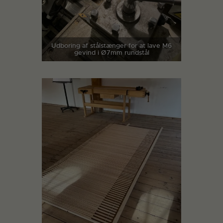
Udboring af stålstænger for at lave M6
gevind i Ø7mm rundstål