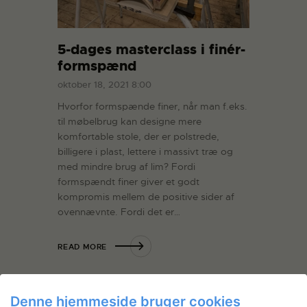
5-dages masterclass i finér-
formspænd
oktober 18, 2021 8:00
Hvorfor formspænde finer, når man f.eks.
til møbelbrug kan designe mere
komfortable stole, der er polstrede,
billigere i plast, lettere i massivt træ og
med mindre brug af lim? Fordi
formspændt finer giver et godt
kompromis mellem de positive sider af
ovennævnte. Fordi det er…
READ MORE
Denne hjemmeside bruger cookies