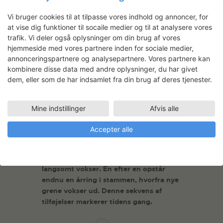
Vi bruger cookies til at tilpasse vores indhold og annoncer, for
at vise dig funktioner til socaile medier og til at analysere vores
trafik. Vi deler også oplysninger om din brug af vores
hjemmeside med vores partnere inden for sociale medier,
annonceringspartnere og analysepartnere. Vores partnere kan
kombinere disse data med andre oplysninger, du har givet
dem, eller som de har indsamlet fra din brug af deres tjenester.
Anne Brandhøj: Touch and
Relate
Mine indstillinger
Afvis alle
21.08.2019
Crafts, Design, Kunsthåndværk
Accepter alle
Omdrejningspunktet i Annes praksis er
hele, friske træstammer. Hun er
inspireret af, hvordan skovens træer
langsomt vokser. En efter en opstår
endnu en årring i stammen, hvorfra nye
grene vokser ud. Denne sekvens af
tilføjelser markerer tidens gang.