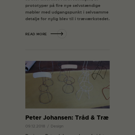
prototyper på fire nye selvstændige
møbler med udgangspunkt i selvsamme
detalje for nylig blev til i træværkstedet.
READ MORE
Peter Johansen: Tråd & Træ
09.12.2018
Design