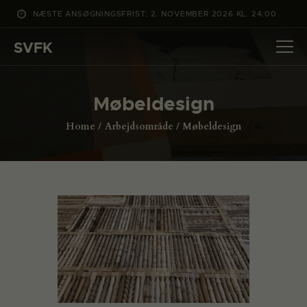
NÆSTE ANSØGNINGSFRIST: 2. NOVEMBER 2026 KL. 24:00
SVFK
SVFK
DET SKER
Møbeldesign
PROJEKTER
Home
Arbejdsområde
Møbeldesign
CHANNEL
ANSØG
OM SVFK
ENGLISH