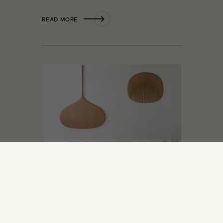
READ MORE
Line Depping: Bearbejdede
former i massivt træ
08.11.2018
Design
Med afsæt i en forundring over
brugsgenstande, specielt fra Japan, har
møbeldesigner Line Depping udviklet en