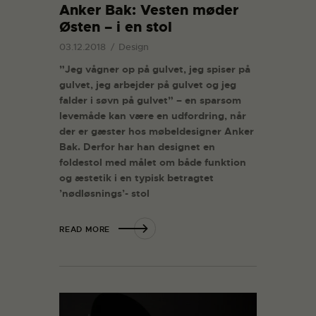
Anker Bak: Vesten møder
Østen – i en stol
03.12.2018
Design
”Jeg vågner op på gulvet, jeg spiser på
gulvet, jeg arbejder på gulvet og jeg
falder i søvn på gulvet” – en sparsom
levemåde kan være en udfordring, når
der er gæster hos møbeldesigner Anker
Bak. Derfor har han designet en
foldestol med målet om både funktion
og æstetik i en typisk betragtet
’nødløsnings’- stol
READ MORE