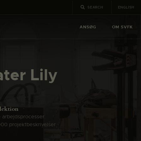
ENGLISH
ANSØG
OM SVFK
er Lily
lektion
e arbejdsprocesser.
000 projektbeskrivelser.