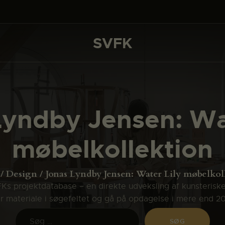
DET SKER
PROJEKTER
SVFK
SVFK
CHANNEL
ANSØG
Lyndby Jensen: Wat
OM SVFK
møbelkollektion
ENGLISH
Design
Jonas Lyndby Jensen: Water Lily møbelkol
s projektdatabase – en direkte udveksling af kunsterisk
ler materiale i søgefeltet og gå på opdagelse i mere end 2