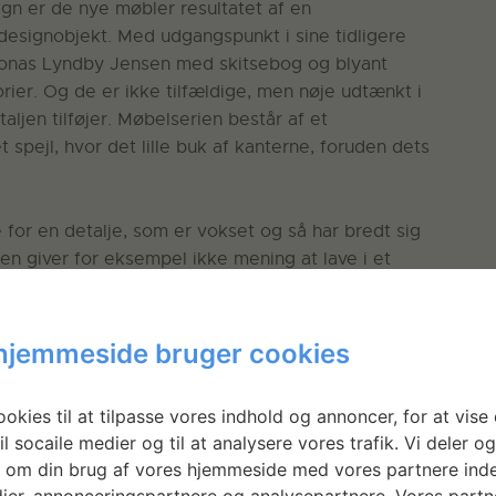
ign er de nye møbler resultatet af en
 designobjekt. Med udgangspunkt i sine tidligere
r Jonas Lyndby Jensen med skitsebog og blyant
rier. Og de er ikke tilfældige, men nøje udtænkt i
taljen tilføjer. Møbelserien består af et
spejl, hvor det lille buk af kanterne, foruden dets
e for en detalje, som er vokset og så har bredt sig
Den giver for eksempel ikke mening at lave i et
nt – tværtimod ville den være i vejen – så der er
 lave den. I det her tilfælde gav det mening at tage
 opbevaringsmøbel og så et spejl, fordi kraven her
hjemmeside bruger cookies
de.”
okies til at tilpasse vores indhold og annoncer, for at vise 
il socaile medier og til at analysere vores trafik. Vi deler o
r 10 år siden, men fordi hans tekniske
 om din brug af vores hjemmeside med vores partnere inde
 have givet ham et tilfredsstillende resultat, blev
ier, annonceringspartnere og analysepartnere. Vores partn