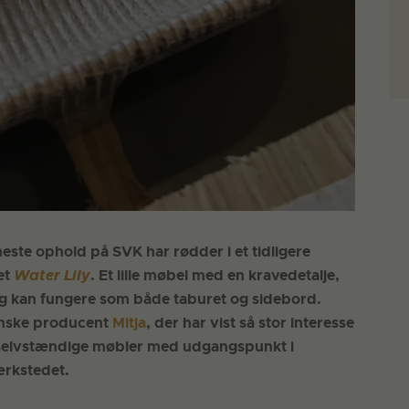
te ophold på SVK har rødder i et tidligere
et
Water Lily
. Et lille møbel med en kravedetalje,
 og kan fungere som både taburet og sidebord.
venske producent
Mitja
, der har vist så stor interesse
ye selvstændige møbler med udgangspunkt i
værkstedet.