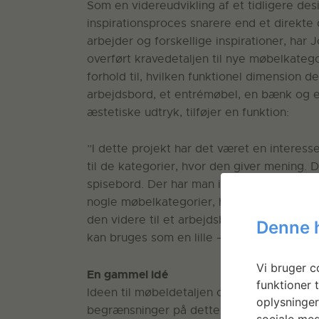
Som en videreudvikling af et tidligere des
inspirationsproces snarere end et direkte
arbejder og forskellige inspirationer, ha
overført kravedetaljen til nye møbelkatego
forhold til, hvilken funktionel dimension de
arbejdsbord, et entrémøbel, en bænk og et 
æstetiske udtryk, tilføjer en funktion:
”I dette projekt har det været en interess
til de kategorier, hvor den giver mening. 
spisebord. Der har man ikke brug for en ka
nogle møbelkategorier, hvor jeg ikke ville
den videre til et arbejdsbord, en bænk, et
Denne 
kan bruges som en lille – meget lille – hyl
Vi bruger co
En gammel idé
funktioner t
Ideen til møbeldetaljen opstod egentlig fo
oplysninger
begrænsninger på dette tidspunkt ikke ville
sociale med