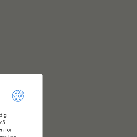
dig
gså
n for
ere kan