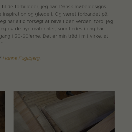
 til de forbilleder, jeg har. Dansk møbeldesigns
e inspiration og glæde i. Og været forbandet på,
g har altid forsøgt at blive i den verden, fordi jeg
ing og de nye materialer, som findes i dag har
ng i 50-60’erne. Det er min tråd i mit virke; at
.”
af
Hanne Fuglbjerg
.