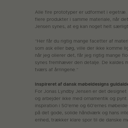
Alle fire prototyper er udformet i egetræ. 
flere produkter i samme materiale, når de
Jensen synes, at eg kan noget helt særligt
”Her får du rigtig mange facetter af mater
som ask eller bøg, ville der ikke komme lig
når jeg olierer det, får jeg rigtig mange fl
synes fremhæver den detalje. De kaldes ma
tværs af årringene.”
Inspireret af dansk møbeldesigns guldald
For Jonas Lyndby Jensen er det designet o
og arbejder ikke med ornamentik og pynt. 
inspiration i 50’erne og 60’ernes møbelde
på det gode, solide håndværk og hans inter
enhed, trækker klare spor til de danske m