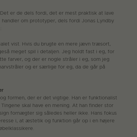
Det er de dels fordi, det er mest praktisk at lave
t handler om prototyper, dels fordi Jonas Lyndby
:
ialet vist. Hvis du brugte en mere jævn træsort,
eså meget spil i detaljen. Jeg holdt fast i eg, for
otte farver, og der er nogle stråler i eg, som jeg
rvstråler og er særlige for eg, da de går på
er
g formen, der er det vigtige. Han er funktionalist
Tingene skal have en mening. At han finder stor
sign fornægter sig således heller ikke. Hans fokus
esse i, at æstetik og funktion går op i en højere
øbelklassikere.