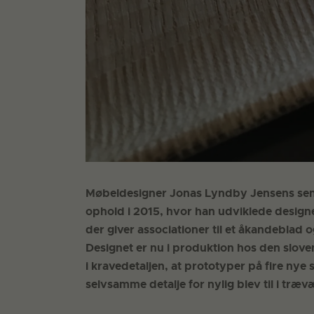
Møbeldesigner Jonas Lyndby Jensens senes
ophold i 2015, hvor han udviklede design
der giver associationer til et åkandeblad
Designet er nu i produktion hos den slo
i kravedetaljen, at prototyper på fire n
selvsamme detalje for nylig blev til i træ