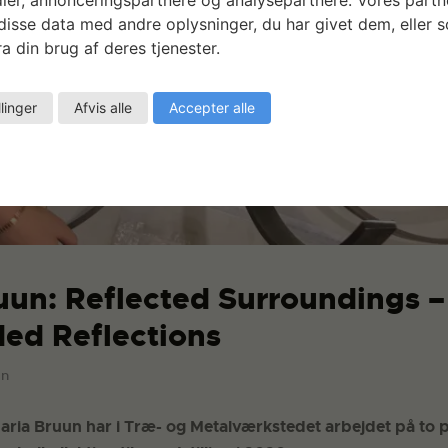
isse data med andre oplysninger, du har givet dem, eller 
a din brug af deres tjenester.
llinger
Afvis alle
Accepter alle
uun: Reflected Surroundings –
ed Reflections
gn
ria Bruun har i Træ- og Metalværkstedet arbejdet på to