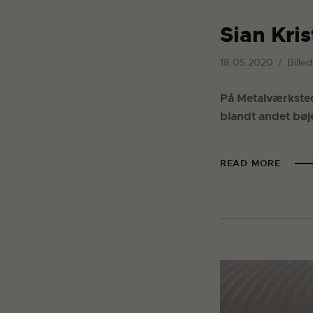
Sian Kri
18.05.2020
Bille
På Metalværkstede
blandt andet bøjet
READ MORE