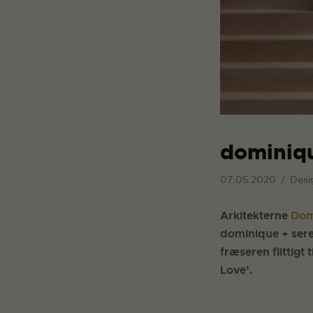
dominiqu
07.05.2020
Desi
Arkitekterne
Dom
dominique + sere
fræseren flittigt
Love’.