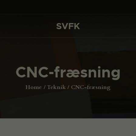
DET SKER
PROJEKTER
SVFK
SVFK
CHANNEL
ANSØG
CNC-fræsning
OM SVFK
ENGLISH
Home
Teknik
CNC-fræsning