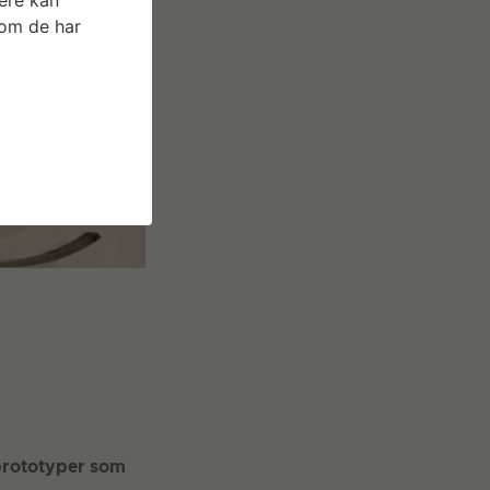
som de har
 prototyper som