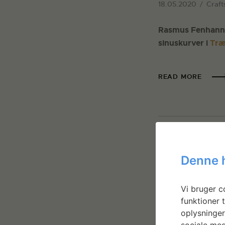
18.05.2020
Craft
Rasmus Fenhann 
sinuskurver i
Træ
READ MORE
Denne 
Vi bruger co
funktioner t
oplysninger
sociale med