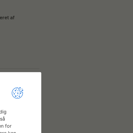
ret af
dig
gså
n for
ere kan