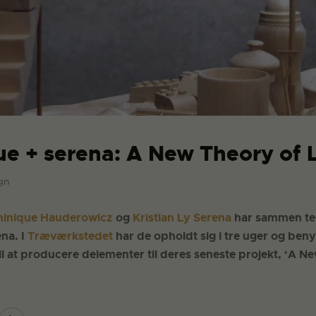
e + serena: A New Theory of 
gn
inique Hauderowicz
og
Kristian Ly Serena
har sammen te
na. I
Træværkstedet
har de opholdt sig i tre uger og ben
 til at producere delementer til deres seneste projekt, ‘A N