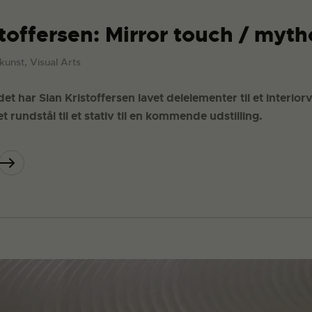
stoffersen: Mirror touch / myt
dkunst, Visual Arts
t har Sian Kristoffersen lavet delelementer til et interio
 rundstål til et stativ til en kommende udstilling.