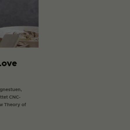
Love
gnestuen,
yttet CNC-
ew Theory of