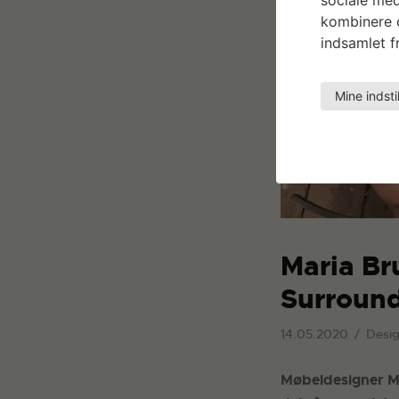
kombinere d
indsamlet fr
Mine indsti
Maria Br
Surround
14.05.2020
Desi
Møbeldesigner Ma