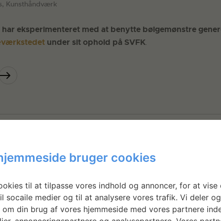
s, Kunsthåndværk
har eksperimenteret med at benytte bølgemønstre genere
værkstedet
under sit ophold på SVFK
.
hjemmeside bruger cookies
okies til at tilpasse vores indhold og annoncer, for at vise 
il socaile medier og til at analysere vores trafik. Vi deler o
 om din brug af vores hjemmeside med vores partnere inde
ier, annonceringspartnere og analysepartnere. Vores partn