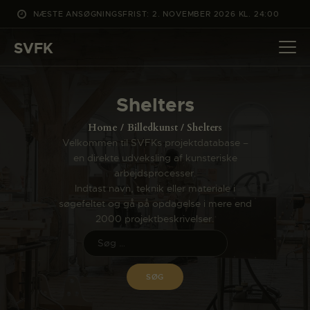
NÆSTE ANSØGNINGSFRIST: 2. NOVEMBER 2026 KL. 24:00
SVFK
SVFK
DET SKER
Shelters
PROJEKTER
Home
Billedkunst
Shelters
CHANNEL
Velkommen til SVFKs projektdatabase –
en direkte udveksling af kunsteriske
ANSØG
arbejdsprocesser.
OM SVFK
Indtast navn, teknik eller materiale i
søgefeltet og gå på opdagelse i mere end
ENGLISH
2000 projektbeskrivelser.