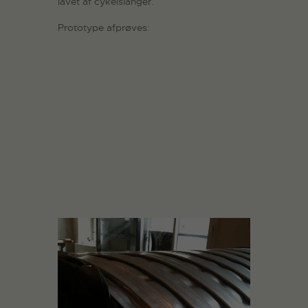
lavet af cykelslanger.
Prototype afprøves: