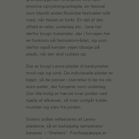
enorme oprydningsarbejde, en festival
som blandt andet Roskilde festivalen står
med, når festen er forbi. En del af det
affald er telte, underlag etc. Jane har
derfor brugt materialer, der i forvejen har
en funktion på festivalområdet, og som
derfor også kender vejen tilbage på
plads, når der skal ryddes op.
Der er brugt Lewis-plader til beskyttelse
mod vejr og vind. De individuelle plader er
bøjet, så de passer i størrelse til de tre stk.
euro-paller, der fungerer som underlag.
Den lille bolig er hævet over jorden ved
hjælp af ølkasser, så man undgår kulde,
mudder og støv fra jorden.
Solens stråler reflekteres af Lewis-
pladerne, så en behagelig temperatur
bevares i “Shelters”. For/bagtæppe er