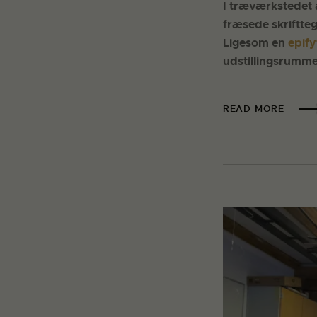
I træværkstedet 
fræsede skriftteg
Ligesom en
epify
udstillingsrumme
READ MORE