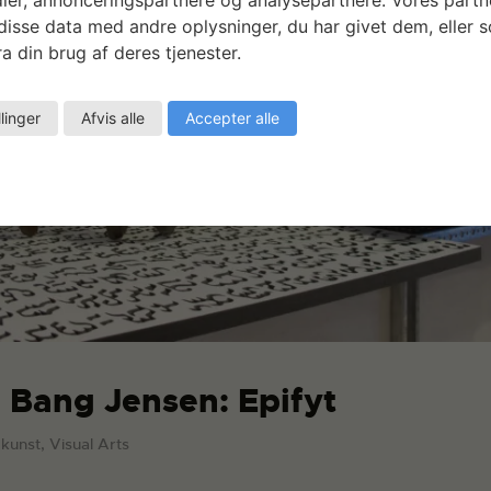
isse data med andre oplysninger, du har givet dem, eller 
a din brug af deres tjenester.
llinger
Afvis alle
Accepter alle
n Bang Jensen: Epifyt
dkunst, Visual Arts