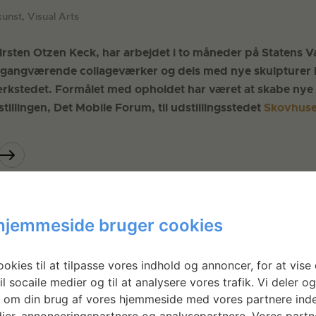
kunst, Visual Arts
Kirsten Otzen Keck, har arbejdet i to måneder på Statens 
igangværende collageværker og dels med nye skulpturer i 
ærkstedet. Formålet med opholdet har været at skabe nye
stillingen, Det Mobile Forum, til udstillingsstedet
Skovhuse
hjemmeside bruger cookies
okies til at tilpasse vores indhold og annoncer, for at vise 
il socaile medier og til at analysere vores trafik. Vi deler o
 om din brug af vores hjemmeside med vores partnere inde
ier, annonceringspartnere og analysepartnere. Vores partn