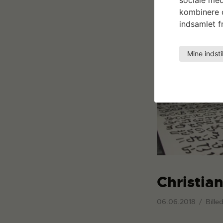
kombinere d
indsamlet fr
Mine indsti
Christia
06.06.2018
Bille