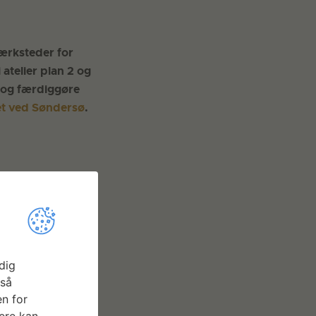
Værksteder for
atelier plan 2 og
 og færdiggøre
t ved Søndersø
.
dig
gså
n for
ere kan