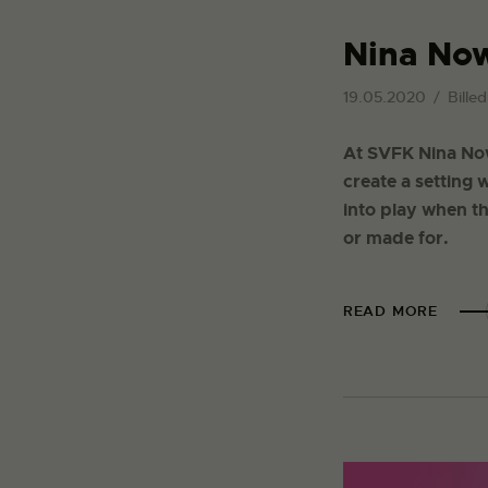
Nina No
19.05.2020
Bille
At SVFK Nina Nowa
create a setting 
into play when t
or made for.
READ MORE