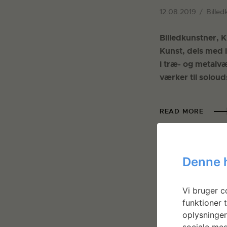
12.08.2019
Billed
Billedkunstner, 
Kunst, dels med 
i træ- og metalv
værker til soloud
READ MORE
Denne 
Vi bruger co
funktioner t
oplysninger
sociale med