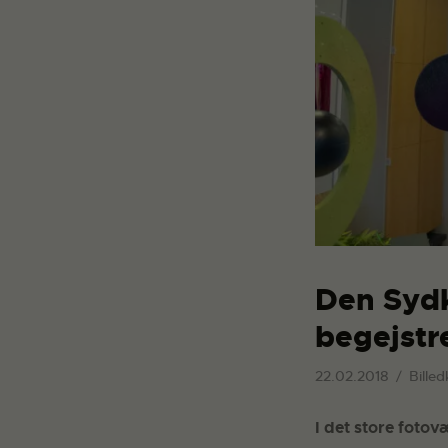
Den Sydk
begejstre
22.02.2018
Billed
I det store fotov