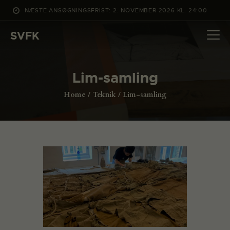
NÆSTE ANSØGNINGSFRIST: 2. NOVEMBER 2026 KL. 24:00
SVFK
SVFK
DET SKER
Lim-samling
PROJEKTER
Home
Teknik
Lim-samling
CHANNEL
ANSØG
OM SVFK
ENGLISH