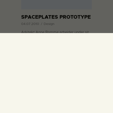
SPACEPLATES PROTOTYPE
04.07.2010
Design
Arkitekt Anne Romme arbejder under sit
ophold på Statens Værksteder på en
geometrisk skalkonstruktion i samarbejde
med kunstneren Ion Sørvin og
kunstnergruppen N55. EN
KONSTRUKTIONSUDFORDRING Den
danske ingeniør Ture Wester har påpeget
et stort uudnyttet potentiale omkring de
konstruktionsmuligheder, som ligger i at
lave dobbeltkrumme flader som…
READ MORE