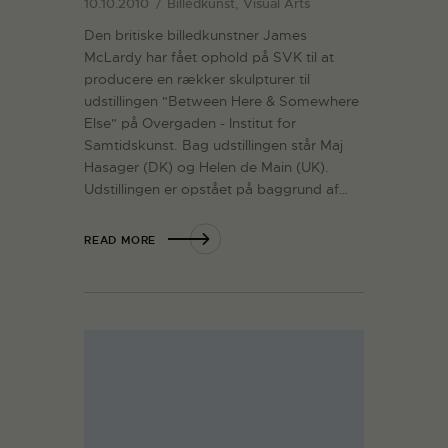
10.10.2010
Billedkunst, Visual Arts
Den britiske billedkunstner James
McLardy har fået ophold på SVK til at
producere en rækker skulpturer til
udstillingen "Between Here & Somewhere
Else" på Overgaden - Institut for
Samtidskunst. Bag udstillingen står Maj
Hasager (DK) og Helen de Main (UK).
Udstillingen er opstået på baggrund af…
READ MORE