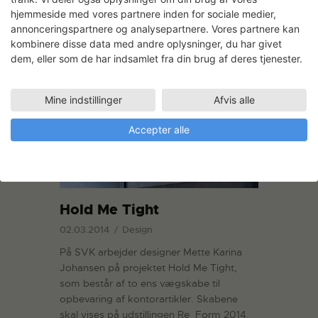
hjemmeside med vores partnere inden for sociale medier,
READ MORE
annonceringspartnere og analysepartnere. Vores partnere kan
kombinere disse data med andre oplysninger, du har givet
dem, eller som de har indsamlet fra din brug af deres tjenester.
Mine indstillinger
Afvis alle
Accepter alle
Hold Me Tight
02.03.2014
Design
På SVK arbejder designer Mette Karina
Johansen på projektet Hold Me Tight,
som består af to ens vægskabe til
opbevaring af kontorartikler. Skabene
skal vises på udstillingen Re_Form 2014.