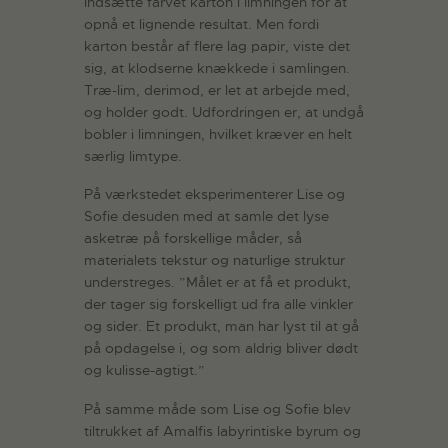
indsætte farvet karton i limningen for at
opnå et lignende resultat. Men fordi
karton består af flere lag papir, viste det
sig, at klodserne knækkede i samlingen.
Træ-lim, derimod, er let at arbejde med,
og holder godt. Udfordringen er, at undgå
bobler i limningen, hvilket kræver en helt
særlig limtype.
På værkstedet eksperimenterer Lise og
Sofie desuden med at samle det lyse
asketræ på forskellige måder, så
materialets tekstur og naturlige struktur
understreges. ”Målet er at få et produkt,
der tager sig forskelligt ud fra alle vinkler
og sider. Et produkt, man har lyst til at gå
på opdagelse i, og som aldrig bliver dødt
og kulisse-agtigt.”
På samme måde som Lise og Sofie blev
tiltrukket af Amalfis labyrintiske byrum og