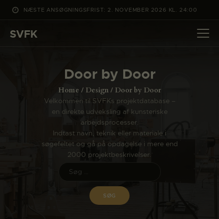
NÆSTE ANSØGNINGSFRIST: 2. NOVEMBER 2026 KL. 24:00
SVFK
SVFK
DET SKER
Door by Door
PROJEKTER
Home
Design
Door by Door
CHANNEL
Velkommen til SVFKs projektdatabase –
en direkte udveksling af kunsteriske
ANSØG
arbejdsprocesser.
OM SVFK
Indtast navn, teknik eller materiale i
søgefeltet og gå på opdagelse i mere end
ENGLISH
2000 projektbeskrivelser.