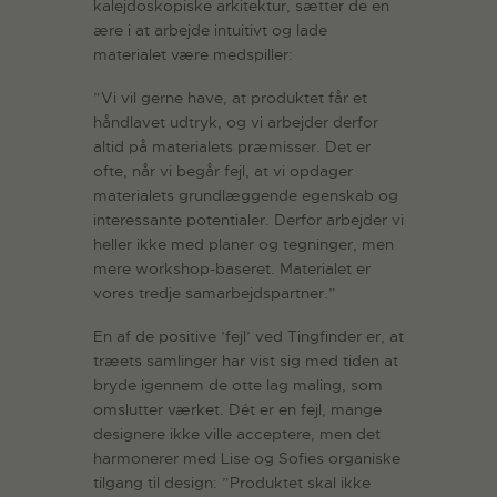
kalejdoskopiske arkitektur, sætter de en
ære i at arbejde intuitivt og lade
materialet være medspiller:
”Vi vil gerne have, at produktet får et
håndlavet udtryk, og vi arbejder derfor
altid på materialets præmisser. Det er
ofte, når vi begår fejl, at vi opdager
materialets grundlæggende egenskab og
interessante potentialer. Derfor arbejder vi
heller ikke med planer og tegninger, men
mere workshop-baseret. Materialet er
vores tredje samarbejdspartner.”
En af de positive ’fejl’ ved Tingfinder er, at
træets samlinger har vist sig med tiden at
bryde igennem de otte lag maling, som
omslutter værket. Dét er en fejl, mange
designere ikke ville acceptere, men det
harmonerer med Lise og Sofies organiske
tilgang til design: ”Produktet skal ikke