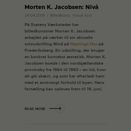
Morten K. Jacobsen: Nivå
29.04.2019
Billedkunst, Visual Arts
På Statens Værksteder har
billedkunstner Morten K. Jacobsen
arbejdet på værker til sin aktuelle
soloudstilling
Nivå
på
Møstings Hus
på
Frederiksberg. En udstilling, der bruger
en konkret kontekst æstetisk. Morten K.
Jacobsen boede i den nordsjællandske
provinsby fra 1984 til 1993 – en tid, hvor
alt gik skævt, og som har efterladt ham
med et anstrengt forhold til byen. Hans
fortælling kan opleves frem til 19. juni.
READ MORE