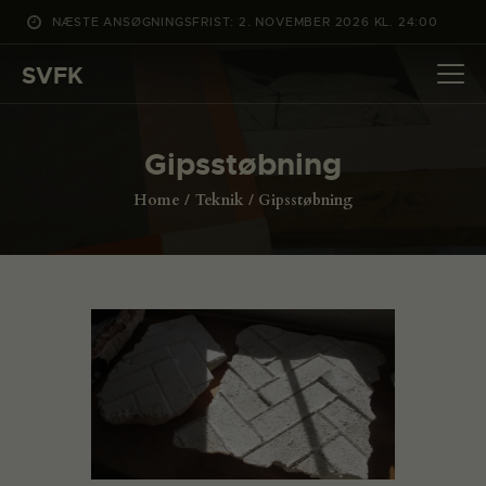
NÆSTE ANSØGNINGSFRIST: 2. NOVEMBER 2026 KL. 24:00
SVFK
SVFK
DET SKER
Gipsstøbning
PROJEKTER
Home
Teknik
Gipsstøbning
CHANNEL
ANSØG
OM SVFK
ENGLISH