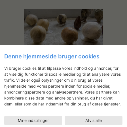
Denne hjemmeside bruger cookies
Naturen i en tynd tråd
Vi bruger cookies til at tilpasse vores indhold og annoncer, for
30.06.2017
Billedkunst, Visual Arts
at vise dig funktioner til socaile medier og til at analysere vores
Den foranderlige og gådefulde natur
trafik. Vi deler også oplysninger om din brug af vores
optager Lisbeth Nielsen Lyrstrand. Med
hjemmeside med vores partnere inden for sociale medier,
eksperimenter i latexaftryk,
annonceringspartnere og analysepartnere. Vores partnere kan
gipsafstøbninger og balsameringer i
kombinere disse data med andre oplysninger, du har givet
dem, eller som de har indsamlet fra din brug af deres tjenester.
powertex kredser hendes værker om
naturens forekomster og mangeartede
udtryk.
Mine indstillinger
Afvis alle