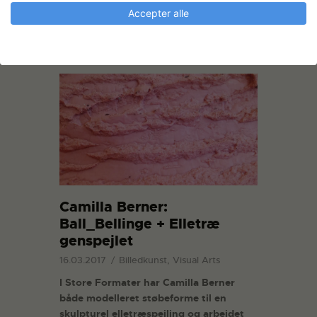
READ MORE
Accepter alle
Camilla Berner:
Ball_Bellinge + Elletræ
genspejlet
16.03.2017
Billedkunst, Visual Arts
I Store Formater har Camilla Berner
både modelleret støbeforme til en
skulpturel elletræspejling og arbejdet