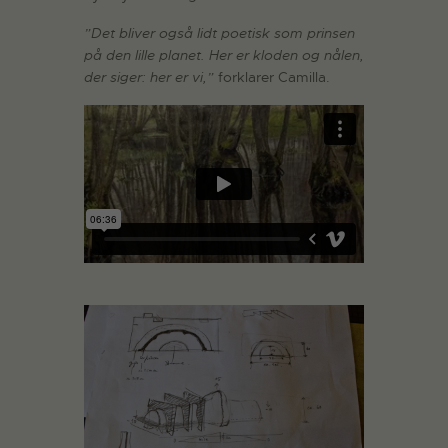
”Det bliver også lidt poetisk som prinsen
på den lille planet. Her er kloden og nålen,
der siger: her er vi,”
forklarer Camilla.