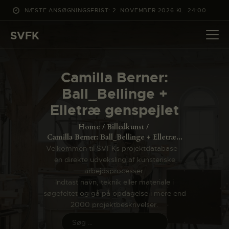
NÆSTE ANSØGNINGSFRIST: 2. NOVEMBER 2026 KL. 24:00
SVFK
SVFK
DET SKER
Camilla Berner:
PROJEKTER
Ball_Bellinge +
CHANNEL
Elletræ genspejlet
ANSØG
Home
Billedkunst
OM SVFK
Camilla Berner: Ball_Bellinge + Elletræ...
Velkommen til SVFKs projektdatabase –
ENGLISH
en direkte udveksling af kunsteriske
arbejdsprocesser.
Indtast navn, teknik eller materiale i
søgefeltet og gå på opdagelse i mere end
2000 projektbeskrivelser.