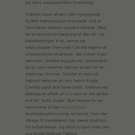
og dens stedspecifikke forankring.
Værket tager afsæt i den nybyggede
bydels bæredygtige principper ved at
fremhæve stedets skjulte kvaliteter. Med
en skulpturel kortlægning af alle rør- og
kabelledninger til el, varme og
telefonkabler fremviser Camilla lagene af
underjordiske strukturer, der kobler byen
sammen. Griddet bygges op i laserskåret
akryl, som derefter danner afsæt for en
støbning i bronze. Griddet er rejst på
højkant henover en stor beton kugle,
Camilla også skal have støbt. Stednavnet
Bellinge er afledt af
ball
som er det ældre
ord for ’bold, kugle’.
Ball
regnes for en
henvisning til den
topografiske
landskabsudformning; en knold, hvor der
tilbage til stenalderen har været tradition
for bosættelser, og altså nu igen med den
nye bydel Bellinge Fælled.