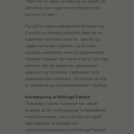
”Men her er laget af silikone så blødt, at
det både kan tage imod aftrykket og
komme af igen.”
Forud for selve støbekonstruktionen har
Camilla og hendes assistent føjet de to
træender sammen med ler, tætnet og
udjævnet huller i barken, og til sidst
sprøjtet overfladen med et slippemiddel.
Herefter dækker de træet med et tykt lag
silikone, før de støber en gipskapsel
udenom og monterer træbander som
støbetekniske afstivere, så formen er klar
til skinnerne på cementfabrikken i Aarhus.
Kortlægning af Bellinge Fælled
Opholdet i Store Formater har været
præget af de omhyggelige forberedelser
med elmetræet, men Camilla har også
fået lejlighed til arbejde på
udsmykningsopgaven til Bellinge Fælled