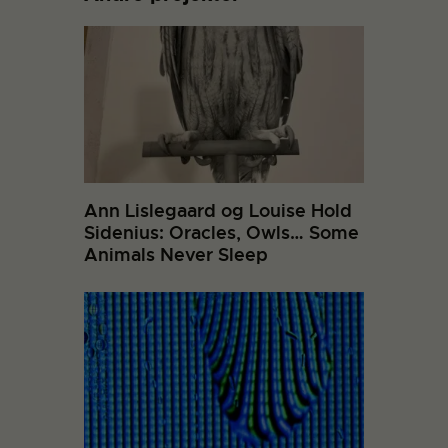
Ann Lislegaard og Louise Hold
Sidenius: Oracles, Owls… Some
Animals Never Sleep