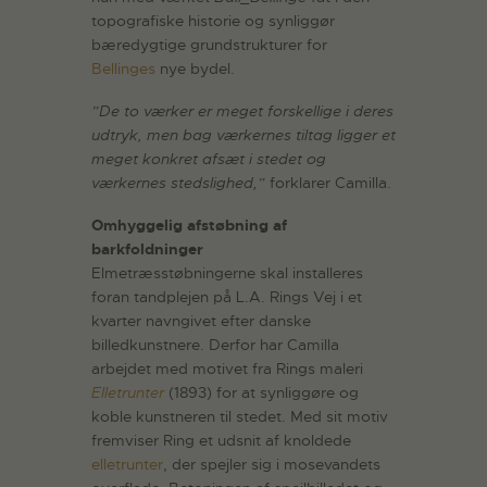
topografiske historie og synliggør
bæredygtige grundstrukturer for
Bellinges
nye bydel.
”De to værker er meget forskellige i deres
udtryk, men bag værkernes tiltag ligger et
meget konkret afsæt i stedet og
værkernes stedslighed,”
forklarer Camilla.
Omhyggelig afstøbning af
barkfoldninger
Elmetræsstøbningerne skal installeres
foran tandplejen på L.A. Rings Vej i et
kvarter navngivet efter danske
billedkunstnere. Derfor har Camilla
arbejdet med motivet fra Rings maleri
Elletrunter
(1893) for at synliggøre og
koble kunstneren til stedet. Med sit motiv
fremviser Ring et udsnit af knoldede
elletrunter
, der spejler sig i mosevandets