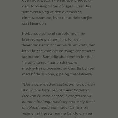
overflade. Betoningen af spejlbilledet og
dets forvrængninger går igen i Camillas
sammenføjning af den overskårne
elmetræstamme, hvor de to dele spejler
sig i hinanden.
Forberedelserne til støbeformen har
krævet nøje planlægning, for den
’levende’ beton har en voldsom kraft, der
let vil kunne knække en svagt konstrueret
støbeform. Samtidig skal formen for den
1,5 tons tunge figur stadig være
medgørlig i processen, så Camilla bygger
med både silikone, gips og træafstivere.
”Det svære med en støbeform er, at man
skal kunne løfte den af træet bagefter.
Der kan fx være et sted, hvor gipsen vil
komme for langt rundt og sætte sig fast i
et såkaldt undercut,”
siger Camilla og
viser en af træets mange barkfoldninger.