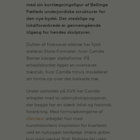
med sin kortlægningsfigur af Bellinge
Fælleds underjordiske strukturer for
den nye bydel. Det stedslige og
lokalforankrede er gennemgående
tilgang for hendes skulpturer.
Duften af frisksavet elletræ har fyldt
atelieret Store Formater, hvor Camilla
Berner klargør støbeforme. På
arbejdsbordet ligger en oversavet
træstub, hvor Camilla trinvis modellerer
sin forme op over det barkede træ.
Under opholdet på SVK har Camilla
arbejdet med to udsmykningsopgaver,
der begge har en stærk lokal og historisk
forankring. Med formstøbningerne af
elletræet
arbejder hun med
kunsthistoriens inspiration for kvarteret
ved en nybygget tandpleje. Imens griber
hun med værket
Ball_Bellinge
fat i den