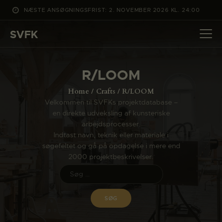
NÆSTE ANSØGNINGSFRIST: 2. NOVEMBER 2026 KL. 24:00
SVFK
SVFK
DET SKER
R/LOOM
PROJEKTER
Home
Crafts
R/LOOM
CHANNEL
Velkommen til SVFKs projektdatabase –
en direkte udveksling af kunsteriske
ANSØG
arbejdsprocesser.
OM SVFK
Indtast navn, teknik eller materiale i
søgefeltet og gå på opdagelse i mere end
ENGLISH
2000 projektbeskrivelser.