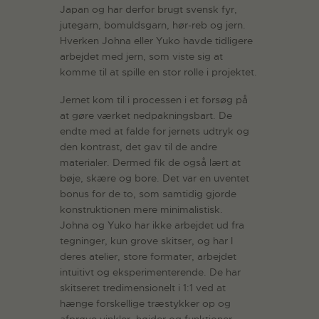
Japan og har derfor brugt svensk fyr,
jutegarn, bomuldsgarn, hør-reb og jern.
Hverken Johna eller Yuko havde tidligere
arbejdet med jern, som viste sig at
komme til at spille en stor rolle i projektet.
Jernet kom til i processen i et forsøg på
at gøre værket nedpakningsbart. De
endte med at falde for jernets udtryk og
den kontrast, det gav til de andre
materialer. Dermed fik de også lært at
bøje, skære og bore. Det var en uventet
bonus for de to, som samtidig gjorde
konstruktionen mere minimalistisk.
Johna og Yuko har ikke arbejdet ud fra
tegninger, kun grove skitser, og har I
deres atelier, store formater, arbejdet
intuitivt og eksperimenterende. De har
skitseret tredimensionelt i 1:1 ved at
hænge forskellige træstykker op og