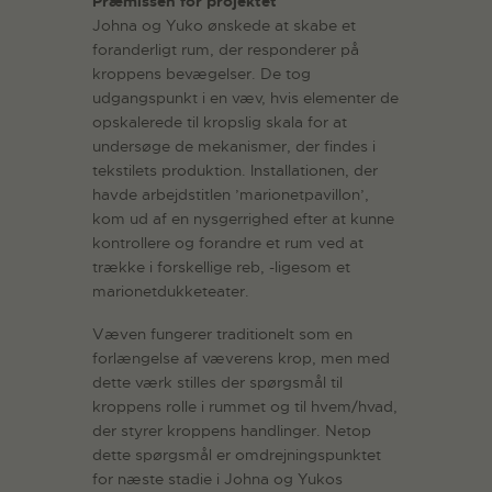
Præmissen for projektet
Johna og Yuko ønskede at skabe et
foranderligt rum, der responderer på
kroppens bevægelser. De tog
udgangspunkt i en væv, hvis elementer de
opskalerede til kropslig skala for at
undersøge de mekanismer, der findes i
tekstilets produktion. Installationen, der
havde arbejdstitlen ’marionetpavillon’,
kom ud af en nysgerrighed efter at kunne
kontrollere og forandre et rum ved at
trække i forskellige reb, -ligesom et
marionetdukketeater.
Væven fungerer traditionelt som en
forlængelse af væverens krop, men med
dette værk stilles der spørgsmål til
kroppens rolle i rummet og til hvem/hvad,
der styrer kroppens handlinger. Netop
dette spørgsmål er omdrejningspunktet
for næste stadie i Johna og Yukos