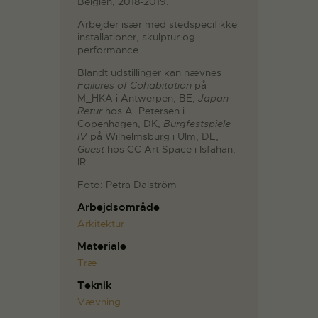
Belgien, 2018-2019.
Arbejder især med stedspecifikke
installationer, skulptur og
performance.
Blandt udstillinger kan nævnes
Failures of Cohabitation
på
M_HKA i Antwerpen, BE,
Japan –
Retur
hos A. Petersen i
Copenhagen, DK,
Burgfestspiele
IV
på Wilhelmsburg i Ulm, DE,
Guest
hos CC Art Space i Isfahan,
IR.
Foto: Petra Dalström
Arbejdsområde
Arkitektur
Materiale
Træ
Teknik
Vævning