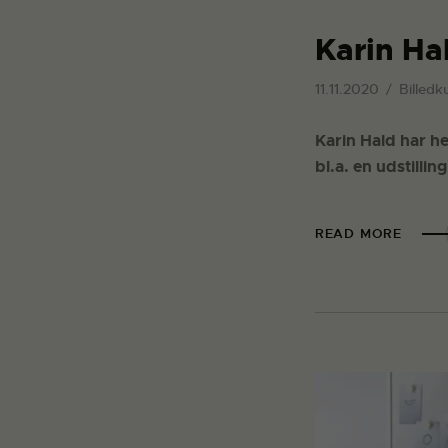
Karin Ha
11.11.2020
Billedk
Karin Hald har h
bl.a. en udstilli
READ MORE