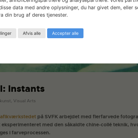
isse data med andre oplysninger, du har givet dem, eller 
a din brug af deres tjenester.
llinger
Afvis alle
Accepter alle
l: Instants
dkunst, Visual Arts
afikværkstedet
på SVFK arbejdet med flerfarvede fotogra
 eksperimenteret med den såkaldte chine-collé teknik, hvo
ges i farveprocessen.