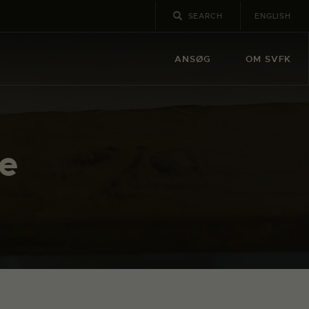
ENGLISH
ANSØG
OM SVFK
de