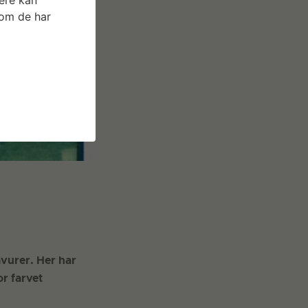
som de har
vurer. Her har
r farvet