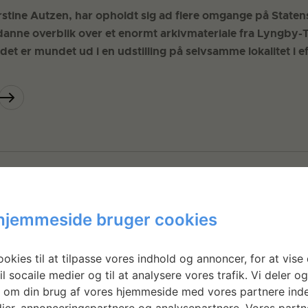
rstine Autzen, har opholdt sig ad flere omgange på State
danne overblik over et enormt arkivmateriale fra Lyngby
det er mundet ud i en udstilling på selvsamme lokalitet i e
hjemmeside bruger cookies
okies til at tilpasse vores indhold og annoncer, for at vise 
il socaile medier og til at analysere vores trafik. Vi deler o
 om din brug af vores hjemmeside med vores partnere inde
ier, annonceringspartnere og analysepartnere. Vores partn