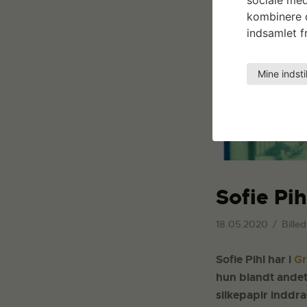
kombinere d
indsamlet fr
Mine indsti
Sofie Pih
18.05.2020
Bille
Sofie Pihl har i
Gr
hun blandt andet
silkepapir inddra