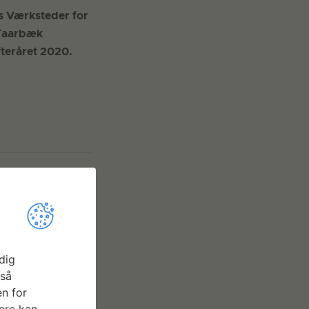
ns Værksteder for
-Taarbæk
fteråret 2020.
dig
gså
n for
ere kan