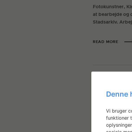
Fotokunstner, Ki
at bearbejde og 
Stadsarkiv. Arbej
READ MORE
Denne 
Vi bruger co
funktioner t
oplysninger
sociale med