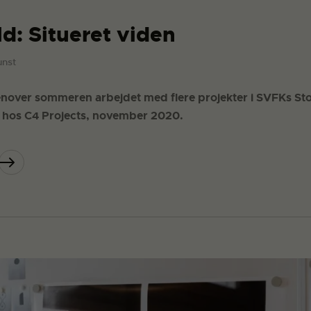
ld: Situeret viden
unst
enover sommeren arbejdet med flere projekter i SVFKs St
ng hos C4 Projects, november 2020.