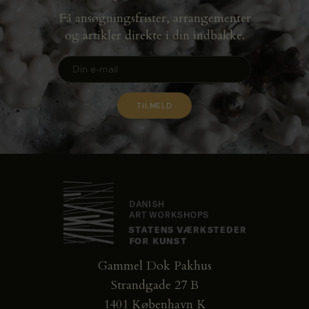
Få ansøgningsfrister, arrangementer
og artikler direkte i din indbakke.
Gammel Dok Pakhus
Strandgade 27 B
1401 København K