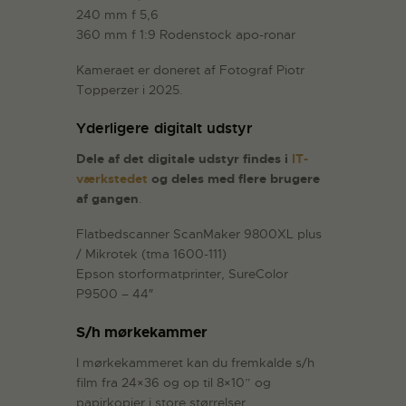
240 mm f 5,6
360 mm f 1:9 Rodenstock apo-ronar
Kameraet er doneret af Fotograf Piotr
Topperzer i 2025.
Yderligere digitalt udstyr
Dele af det digitale udstyr findes i
IT-
værkstedet
og deles med flere brugere
af gangen
.
Flatbedscanner ScanMaker 9800XL plus
/ Mikrotek (tma 1600-111)
Epson storformatprinter, SureColor
P9500 – 44″
S/h mørkekammer
I mørkekammeret kan du fremkalde s/h
film fra 24×36 og op til 8×10” og
papirkopier i store størrelser,