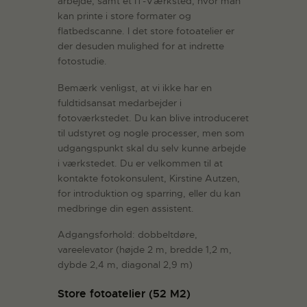
arbejde, samt et IT-Værksted, hvor man
kan printe i store formater og
flatbedscanne. I det store fotoatelier er
der desuden mulighed for at indrette
fotostudie.
Bemærk venligst, at vi ikke har en
fuldtidsansat medarbejder i
fotoværkstedet. Du kan blive introduceret
til udstyret og nogle processer, men som
udgangspunkt skal du selv kunne arbejde
i værkstedet. Du er velkommen til at
kontakte fotokonsulent, Kirstine Autzen,
for introduktion og sparring, eller du kan
medbringe din egen assistent.
Adgangsforhold: dobbeltdøre,
vareelevator (højde 2 m, bredde 1,2 m,
dybde 2,4 m, diagonal 2,9 m)
Store fotoatelier (52 M2)