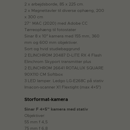
2 x arbejdsborde, 85 x 225 cm.
2 x Magnettavler til diverse ophæng, 200
x 300 cm
27” MAC (2020) med Adobe CC
Tørreophæng til fotostater
Sinar 8 x 10″ kamera med 155 mm, 360
mm og 600 mm objektiver.
Sort og hvid studiebaggrund
2 ELINCHROM 20487 D-LITE RX 4 Flash
Elinchrom Skyport transmitter plus
2 ELINCHROM 26641 ROTALUX SQUARE
90X110 CM Softbox
3 LED lamper. Ledgo LG-E268C på stativ
Imacon-scanner X1 Flextight (max 4×5″)
Storformat-kamera
Sinar F 4×5” kamera med stativ
Objektiver:
55 mm f 4,5
75 mm f 6,8