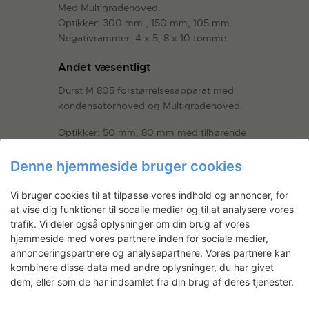
Med Multigradehoved.
Optikker: 300 mm., 150 mm, 105 mm.
Negativrammer: 4 x 5, 8 x 10 tomme.
Andet væsentligt
Durst M 805 forstørrelsesapparat med
kondensatorhoved og Multigradehoved.
Optikker: 50 mm, 80 mm med tilhørende
kondensatorer.
Denne hjemmeside bruger cookies
Negativrammer: 24 x 36, 4,5 x 5, 6 x 6, 6
x 7.
Vi bruger cookies til at tilpasse vores indhold og annoncer, for
at vise dig funktioner til socaile medier og til at analysere vores
Leitz forstørrelsesapparat, Focomat
trafik. Vi deler også oplysninger om din brug af vores
(autofocus). Kun til 24 x 36.
hjemmeside med vores partnere inden for sociale medier,
annonceringspartnere og analysepartnere. Vores partnere kan
August 2026
kombinere disse data med andre oplysninger, du har givet
dem, eller som de har indsamlet fra din brug af deres tjenester.
Man
Tir
Ons
Tor
Fre
Lør
Søn