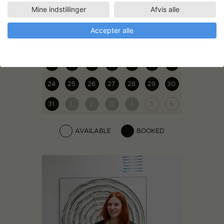
27.
28.
29.
30.
31.
1.
2.
Mine indstillinger
Afvis alle
3.
4.
5.
6.
7.
8.
9.
Accepter alle
10.
11.
12.
13.
14.
15.
16.
17.
18.
19.
20.
21.
22.
23.
24.
25.
26.
27.
28.
29.
30.
31.
1.
2.
3.
4.
5.
6.
AVAILABLE
BOOKED