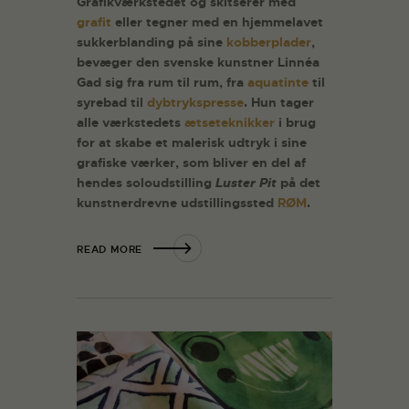
Grafikværkstedet og skitserer med
grafit
eller tegner med en hjemmelavet
sukkerblanding på sine
kobberplader
,
bevæger den svenske kunstner Linnéa
Gad sig fra rum til rum, fra
aquatinte
til
syrebad til
dybtrykspresse
. Hun tager
alle værkstedets
ætseteknikker
i brug
for at skabe et malerisk udtryk i sine
grafiske værker, som bliver en del af
hendes soloudstilling
Luster Pit
på det
kunstnerdrevne udstillingssted
RØM
.
READ MORE