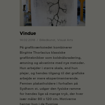
Vindue
14.02.2018
Billedkunst, Visual Arts
På grafikværkstedet kombinerer
Birgitte Thorlacius klassiske
grafikteknikker som koldnålsradering,
ætsning og akvatinte med nye metoder.
Hun arbejder i større skala, end hun
plejer, og hendes tilgang til det grafiske
arbejde er mere eksperimenterende.
Femten plakatholdere i forhallen på
Sydhavn st. udgør den fysiske ramme
for hendes lige så mange tryk, der hver
især måler 80 x 120 cm. Motiverne
henter hun i de flygtige