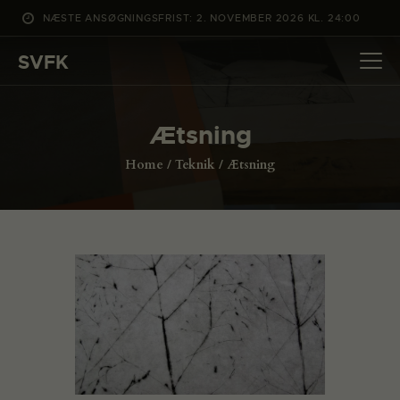
NÆSTE ANSØGNINGSFRIST: 2. NOVEMBER 2026 KL. 24:00
SVFK
SVFK
DET SKER
Ætsning
PROJEKTER
Home
Teknik
Ætsning
CHANNEL
ANSØG
OM SVFK
ENGLISH