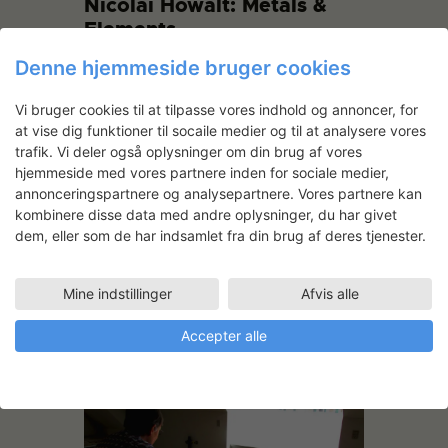
Nicolai Howalt: Metals &
Elements
13.09.2016
Billedkunst, Visual Arts
Denne hjemmeside bruger cookies
Hvordan kan rå grundstoffer blive til et
Vi bruger cookies til at tilpasse vores indhold og annoncer, for
kunstnerisk projekt? I mørkekammeret
at vise dig funktioner til socaile medier og til at analysere vores
arbejder billedkunstner, Nicolai Howalt,
trafik. Vi deler også oplysninger om din brug af vores
på en ny serie af værker, der metodisk
hjemmeside med vores partnere inden for sociale medier,
placerer sig mellem ætsning og
annonceringspartnere og analysepartnere. Vores partnere kan
fotografisk proces. Han arbejder frem
kombinere disse data med andre oplysninger, du har givet
mod udstillingen,
Metals & Elements
,
dem, eller som de har indsamlet fra din brug af deres tjenester.
der åbner i Viborg Kunsthal i december
2016.
Mine indstillinger
Afvis alle
READ MORE
Accepter alle