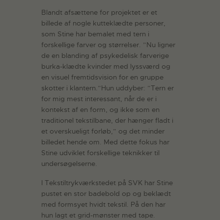
Blandt afsættene for projektet er et
billede af nogle kutteklædte personer,
som Stine har bemalet med tern i
forskellige farver og størrelser. ”Nu ligner
de en blanding af psykedelisk farverige
burka-klædte kvinder med lyssværd og
en visuel fremtidsvision for en gruppe
skotter i klantern.”Hun uddyber: ”Tern er
for mig mest interessant, når de er i
kontekst af en form, og ikke som en
traditionel tekstilbane, der hænger fladt i
et overskueligt forløb,” og det minder
billedet hende om. Med dette fokus har
Stine udviklet forskellige teknikker til
undersøgelserne.
I Tekstiltrykværkstedet på SVK har Stine
pustet en stor badebold op og beklædt
med formsyet hvidt tekstil. På den har
hun lagt et grid-mønster med tape.