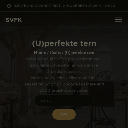
NÆSTE ANSØGNINGSFRIST: 2. NOVEMBER 2026 KL. 24:00
SVFK
SVFK
DET SKER
(U)perfekte tern
PROJEKTER
Home
Crafts
(U)perfekte tern
CHANNEL
Velkommen til SVFKs projektdatabase –
en direkte udveksling af kunsteriske
ANSØG
arbejdsprocesser.
OM SVFK
Indtast navn, teknik eller materiale i
søgefeltet og gå på opdagelse i mere end
ENGLISH
2000 projektbeskrivelser.