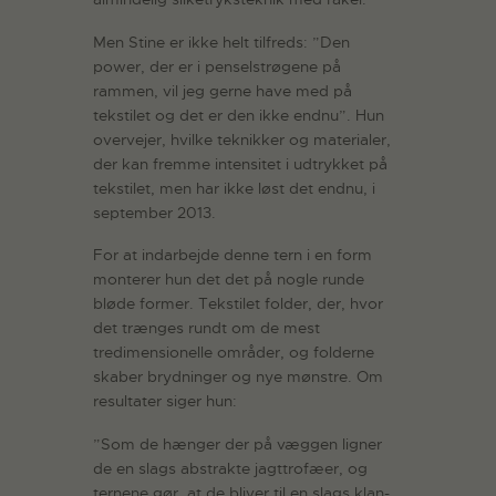
Men Stine er ikke helt tilfreds: ”Den
power, der er i penselstrøgene på
rammen, vil jeg gerne have med på
tekstilet og det er den ikke endnu”. Hun
overvejer, hvilke teknikker og materialer,
der kan fremme intensitet i udtrykket på
tekstilet, men har ikke løst det endnu, i
september 2013.
For at indarbejde denne tern i en form
monterer hun det det på nogle runde
bløde former. Tekstilet folder, der, hvor
det trænges rundt om de mest
tredimensionelle områder, og folderne
skaber brydninger og nye mønstre. Om
resultater siger hun:
”Som de hænger der på væggen ligner
de en slags abstrakte jagttrofæer, og
ternene gør, at de bliver til en slags klan-