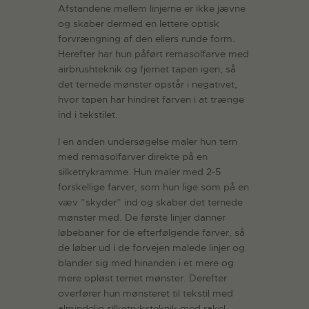
Afstandene mellem linjerne er ikke jævne
og skaber dermed en lettere optisk
forvrængning af den ellers runde form.
Herefter har hun påført remasolfarve med
airbrushteknik og fjernet tapen igen, så
det ternede mønster opstår i negativet,
hvor tapen har hindret farven i at trænge
ind i tekstilet.
I en anden undersøgelse maler hun tern
med remasolfarver direkte på en
silketrykramme. Hun maler med 2-5
forskellige farver, som hun lige som på en
væv ”skyder” ind og skaber det ternede
mønster med. De første linjer danner
løbebaner for de efterfølgende farver, så
de løber ud i de forvejen malede linjer og
blander sig med hinanden i et mere og
mere opløst ternet mønster. Derefter
overfører hun mønsteret til tekstil med
almindelig silketryksteknik med rakel.