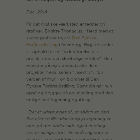
Dec. 2014
På det grafiske værksted er tegner og
grafiker, Birgitte Thorlacius, i færd med at
skabe grafiske tryk til
Den Fynske
Forårsudstilling
i Svenborg. Birgitte kalder
sit ophold for en ”videreførelse af sit
projekt med den skrøbelige verden”. Hun
arbejder på og videreudvikler flere
projekter f.eks. serien ”Insektliv”, ”En
verden af fnug” og bidraget til Den
Fynske Forårsudstilling. Samtidig går hun
også og brygger på en udstilling med den
mulige titel ‘Ingenting og Alting’:
”Det er udsprunget af, at sådan en død
flue eller en lille tidselknop jo ingenting er,
men på den anden side også er alting.
Det er altings start. De små ting som vi
overser, kan godt føles ubetydelige, men