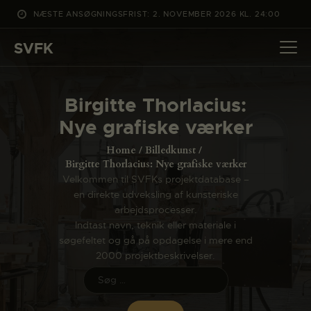
NÆSTE ANSØGNINGSFRIST: 2. NOVEMBER 2026 KL. 24:00
SVFK
SVFK
DET SKER
Birgitte Thorlacius:
PROJEKTER
Nye grafiske værker
CHANNEL
Home
Billedkunst
ANSØG
Birgitte Thorlacius: Nye grafiske værker
Velkommen til SVFKs projektdatabase –
OM SVFK
en direkte udveksling af kunsteriske
ENGLISH
arbejdsprocesser.
Indtast navn, teknik eller materiale i
søgefeltet og gå på opdagelse i mere end
2000 projektbeskrivelser.