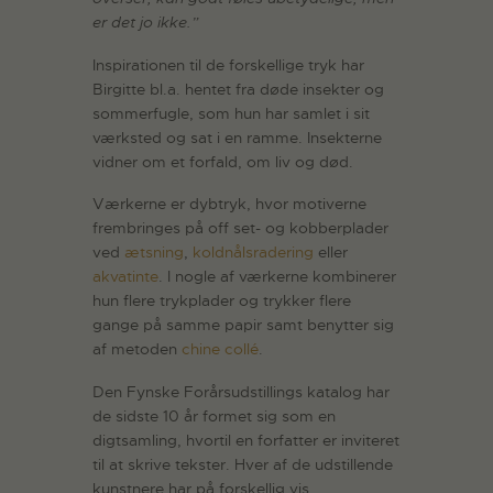
er det jo ikke.”
Inspirationen til de forskellige tryk har
Birgitte bl.a. hentet fra døde insekter og
sommerfugle, som hun har samlet i sit
værksted og sat i en ramme. Insekterne
vidner om et forfald, om liv og død.
Værkerne er dybtryk, hvor motiverne
frembringes på off set- og kobberplader
ved
ætsning
,
koldnålsradering
eller
akvatinte
. I nogle af værkerne kombinerer
hun flere trykplader og trykker flere
gange på samme papir samt benytter sig
af metoden
chine collé
.
Den Fynske Forårsudstillings katalog har
de sidste 10 år formet sig som en
digtsamling, hvortil en forfatter er inviteret
til at skrive tekster. Hver af de udstillende
kunstnere har på forskellig vis