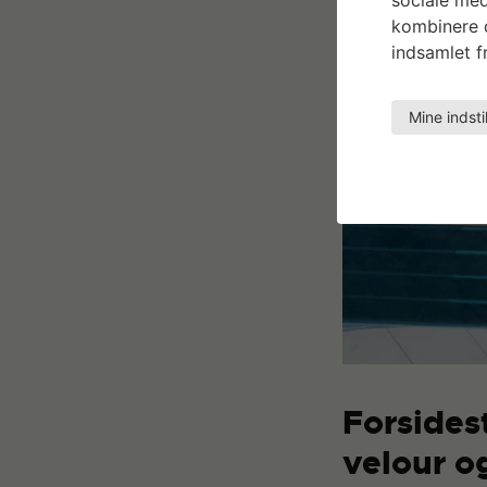
kombinere d
indsamlet fr
Mine indsti
Forsides
velour o