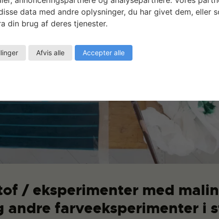
isse data med andre oplysninger, du har givet dem, eller 
a din brug af deres tjenester.
llinger
Afvis alle
Accepter alle
tof / eksperimenter med mali
g andre farveeksperimenter i s