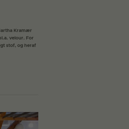
 Martha Kramær
l.a. velour. For
gt stof, og heraf