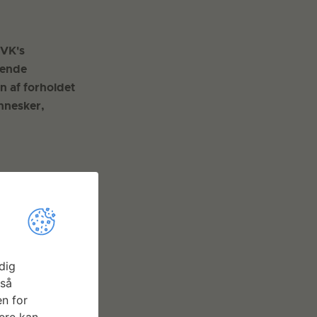
SVK's
gende
n af forholdet
nnesker,
dig
gså
n for
ere kan