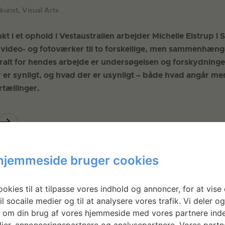
dkunst, Visual Arts
i et ophold i Vestaustralien arbejder Michelle Eistrup i 
video- og fotoværker til to forskellige, men sammenhæn
tralt for hendes arbejde er undersøgelsen og forskydninge
 er synligt, og hvad der er usynligt – både hvad angår me
rtællinger.
hjemmeside bruger cookies
okies til at tilpasse vores indhold og annoncer, for at vise 
il socaile medier og til at analysere vores trafik. Vi deler o
 om din brug af vores hjemmeside med vores partnere inde
ier, annonceringspartnere og analysepartnere. Vores partn