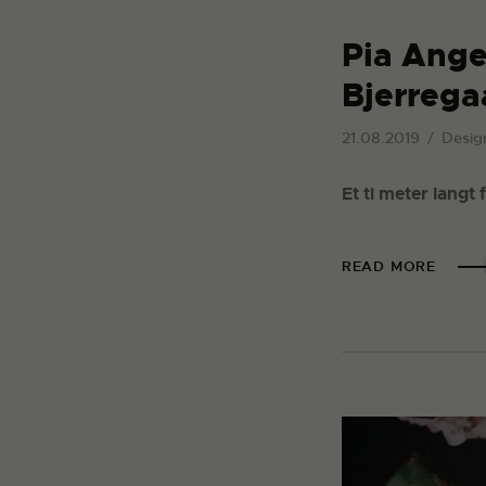
Pia Ange
Bjerrega
21.08.2019
Desig
Et ti meter lang
READ MORE