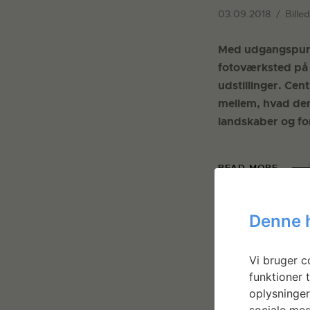
03.09.2018
Bille
Med udgangspunkt 
fotoværksted på 
udstillinger. Cen
mellem, hvad der
landskaber og fo
READ MORE
Denne 
Vi bruger co
funktioner t
oplysninger
sociale med