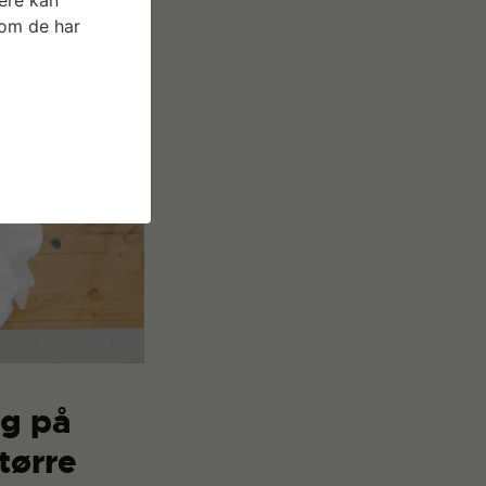
som de har
ng på
tørre