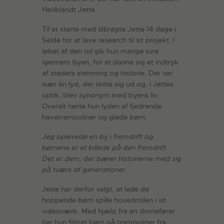
Heriblandt Jette.
Til at starte med tilbragte Jette 14 dage i
Selde for at lave research til sit projekt. I
løbet af den tid gik hun mange ture
igennem byen, for at danne sig et indtryk
af stedets stemning og historie
.
Der var
især én lyd, der skilte sig ud og, i Jettes
optik, blev synonym med byens liv:
Overalt hørte hun lyden af fjedrende
havetrampoliner og glade børn:
Jeg oplevede en by i fremdrift og
børnene er et billede på den fremdrift.
Det er dem, der bærer historierne med sig
på tværs af generationer.
Jette har derfor valgt, at lade de
hoppende børn spille hovedrollen i sit
videoværk. Med hjælp fra en dronefører
har hun filmet børn på trampoliner fra