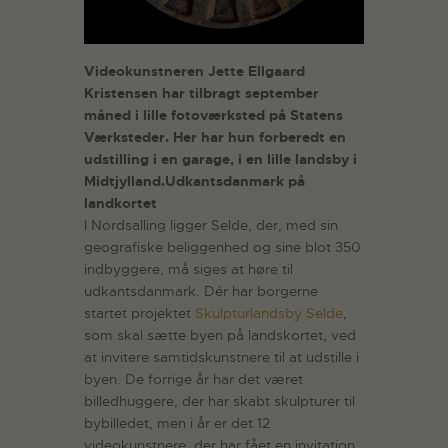
Videokunstneren Jette Ellgaard
Kristensen har tilbragt september
måned i lille fotoværksted på Statens
Værksteder. Her har hun forberedt en
udstilling i en garage, i en lille landsby i
Midtjylland.
Udkantsdanmark på
landkortet
I Nordsalling ligger Selde, der, med sin
geografiske beliggenhed og sine blot 350
indbyggere, må siges at høre til
udkantsdanmark. Dér har borgerne
startet projektet
Skulpturlandsby Selde
,
som skal sætte byen på landskortet, ved
at invitere samtidskunstnere til at udstille i
byen. De forrige år har det været
billedhuggere, der har skabt skulpturer til
bybilledet, men i år er det 12
videokunstnere, der har fået en invitation.