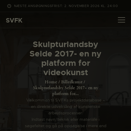
NÆSTE ANSØGNINGSFRIST: 2. NOVEMBER 2026 KL. 24:00
SVFK
SVFK
DET SKER
Skulpturlandsby
PROJEKTER
Selde 2017- en ny
CHANNEL
platform for
ANSØG
videokunst
OM SVFK
Home
Billedkunst
ENGLISH
Skulpturlandsby Selde 2017- en ny
platform for...
Velkommen til SVFKs projektdatabase –
en direkte udveksling af kunsteriske
arbejdsprocesser.
Indtast navn, teknik eller materiale i
søgefeltet og gå på opdagelse i mere end