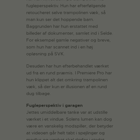
fugleperspektiv. Hun har efterfølgende
retoucheret selve trampolinen væk, så
man kun ser det hoppende barn.
Baggrunden har hun erstattet med
billeder af dokumenter, samlet ind i Selde.
For eksempel gamle negativer og breve,
som hun har scannet ind i en høj
opløsning på SVK.
Desuden har hun efterbehandlet værket
ud fra en rund præmis. I Premiere Pro har
hun klippet alt det omkring trampolinen
væk, så der kun er illusionen af en rund
dug tilbage.
Fugleperspektiv i garagen
Jettes umiddelbare tanke var at udstille
værket i et vindue. Solens lumen kan dog
være en vanskelig modspiller, der betyder
at videoen går helt tabt i spejlinger og
modlys og værket skal derfor i stedet