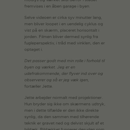
fremvises i en åben garage i byen.
Selve videoen er cirka syv minutter lang,
men bliver loopet i en uendelig cyklus og
vist på en skærm, placeret horisontalt i
jorden. Filmen bliver dermed synlig fra
fugleperspektiv, i tråd med vinklen, den er
optaget i.
Det passer godt med min rolle i forhold til
byen og værket. Jeg er en
udefrakommende, der flyver ind over og
observerer og så er jeg væk igen,
fortæller Jette.
Jette arbejder normalt med projektioner.
Hun bryder sig ikke om skærmens udtryk,
men i dette tilfælde er den ikke direkte
synlig, da den sammen med tilhørende
teknik er gravet ned og delvist skjult af et
bildæk. Bildækket fungerer desuden som