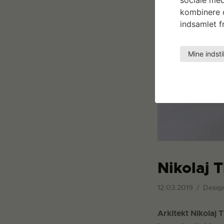
kombinere d
indsamlet fr
Mine indsti
Nikolaj 
12.03.2019
Desig
Arkitekt Nikolaj 