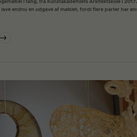
gemøbel i tang, fra Kunstakademiets Arkitektskole i 2017.
 lave endnu en udgave af møblet, fordi flere parter har øns