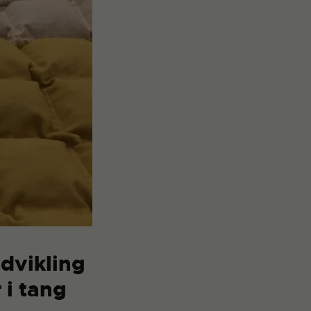
udvikling
 i tang