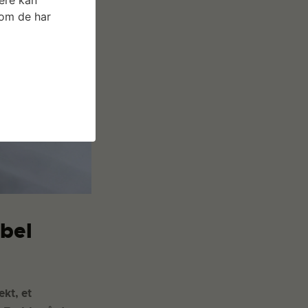
som de har
øbel
kt, et