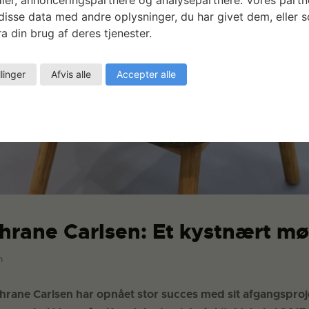
isse data med andre oplysninger, du har givet dem, eller 
a din brug af deres tjenester.
llinger
Afvis alle
Accepter alle
Thrane Carlsen: Et kystnært m
n
Thrane Carlsen har opnået stor succes med sit afgangsproje