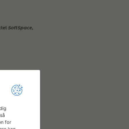
ktet
SoftSpace,
dig
gså
n for
ere kan