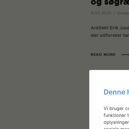
og søgr
11.05.2020
Desig
Arkitekt Erik Juu
der udforsker ta
READ MORE
Denne 
Vi bruger co
funktioner t
oplysninger
sociale med