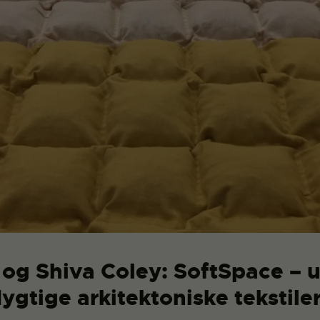
l og Shiva Coley: SoftSpace – 
gtige arkitektoniske tekstiler