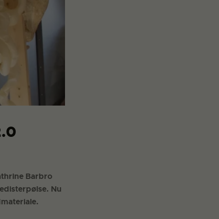
2.0
athrine Barbro
edisterpølse. Nu
materiale.