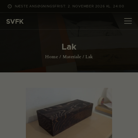
NÆSTE ANSØGNINGSFRIST: 2. NOVEMBER 2026 KL. 24:00
SVFK
SVFK
DET SKER
Lak
PROJEKTER
Home
Materiale
Lak
CHANNEL
ANSØG
OM SVFK
ENGLISH