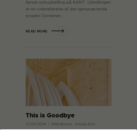
første soloudstilling på KANT. Udstillingen
er en videreførelse af det igangværende
projekt Outremer,…
READ MORE
This is Goodbye
13.04.2014
Billedkunst, Visual Arts
I Store Formater arbejder billedkunstner