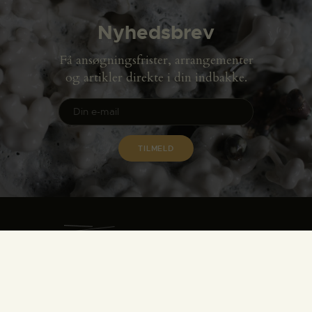
Nyhedsbrev
Få ansøgningsfrister, arrangementer
og artikler direkte i din indbakke.
Gammel Dok Pakhus