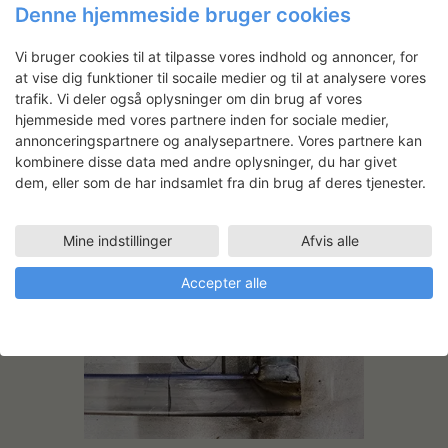
Ann Louise Overgaard på en tre meter høj
Denne hjemmeside bruger cookies
installation, der skal vises på
gruppeudstillingen ”Græsset er Altid
Vi bruger cookies til at tilpasse vores indhold og annoncer, for
Grønnere”. Udstillingen starter på Centre
at vise dig funktioner til socaile medier og til at analysere vores
of Modern Art i Portugal og fortsætter
trafik. Vi deler også oplysninger om din brug af vores
hjemmeside med vores partnere inden for sociale medier,
derefter til Wien og Roskilde. Værket er
annonceringspartnere og analysepartnere. Vores partnere kan
en undersøgelse af rums performative…
kombinere disse data med andre oplysninger, du har givet
dem, eller som de har indsamlet fra din brug af deres tjenester.
READ MORE
Mine indstillinger
Afvis alle
Accepter alle