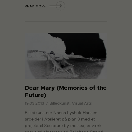
READ MORE
Dear Mary (Memories of the
Future)
19.03.2013
Billedkunst, Visual Arts
Billedkunstner Nanna Lysholt-Hansen
arbejder i Atelieret på plan 3 med et
projekt til Sculpture by the sea, et værk,
som skal placeres ved Ballehage Strand.