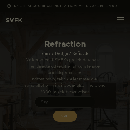
NÆSTE ANSØGNINGSFRIST: 2. NOVEMBER 2026 KL. 24:00
SVFK
SVFK
DET SKER
Refraction
PROJEKTER
Home
Design
Refraction
CHANNEL
Velkommen til SVFKs projektdatabase –
en direkte udveksling af kunsteriske
ANSØG
arbejdsprocesser.
OM SVFK
Indtast navn, teknik eller materiale i
søgefeltet og gå på opdagelse i mere end
ENGLISH
2000 projektbeskrivelser.