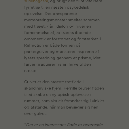
suminagashi
, og brugt den til at vitalisere
fyrretræ til en næsten psykedelisk
oplevelse. Det transparente
marmoreringsmønster smelter sammen
med træet, går i dialog og giver en
fornemmelse af, at træets iboende
ornamentik er forstørret og forstærket. I
Refraction er både formen på
parketgulvet og mønsteret inspireret af
lysets spredning gennem et prisme, idet
farver graduerer fra én farve til den
næste.
Gulvet er den største træflade i
skandinaviske hjem. Pernille bruger fladen
til at skabe en ny optisk oplevelse i
rummet, som visuelt forandrer sig i vinkler
og afstande, når man bevæger sig hen
over gulvet.
”
Det er en interessant flade at bearbejde