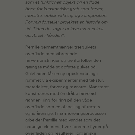
som et funktionelt objekt og en flade
åben for kunstneriske greb som farver,
mønstre, optisk virkning og komposition.
For mig fortæller projektet en historie om
tid. Tiden det tager at lave hvert enkelt
gulvbræt i hånden”.
Pernille gennemtrænger trægulvets
overflade med vibrerende
farvemønstringer og genfortolker den
gængse måde at opfatte gulvet på.
Gulvfladen får en ny optisk virkning i
rummet via eksperimenter med tekstur,
materialitet, farver og mønstre. Mønsteret
konstrueres med én dråbe farve ad
gangen, ring for ring på den våde
overflade som en afspejling af træets
egne åreringe. I marmoreringsprocessen
arbejder Pernille med vandet som det
naturlige element, hvor farverne flyder på
overfladen og resulterer i organiske