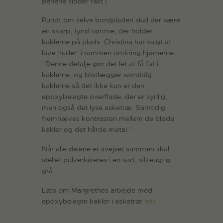
benene sidder fast i.
Rundt om selve bordpladen skal der være
en skarp, tynd ramme, der holder
kaklerne på plads. Christina har valgt at
lave ’huller’ i rammen omkring hjørnerne.
”Denne detalje gør det let at få fat i
kaklerne, og blotlægger samtidig
kaklerne så det ikke kun er den
epoxybelagte overflade, der er synlig,
men også det lyse asketræ. Samtidig
fremhæves kontrasten mellem de bløde
kakler og det hårde metal.”
Når alle delene er svejset sammen skal
stellet pulverlakeres i en sart, silkeagtig
grå.
Læs om Margrethes arbejde med
epoxybelagte kakler i asketræ
hér
.