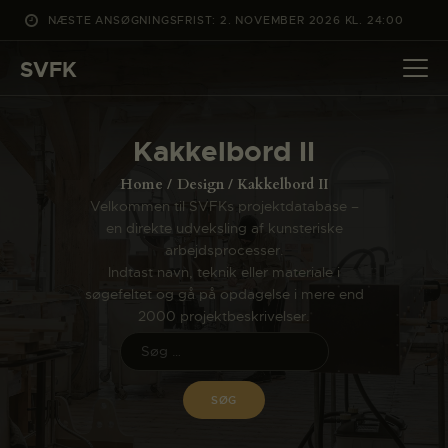
NÆSTE ANSØGNINGSFRIST: 2. NOVEMBER 2026 KL. 24:00
SVFK
SVFK
DET SKER
Kakkelbord II
PROJEKTER
Home
Design
Kakkelbord II
CHANNEL
Velkommen til SVFKs projektdatabase –
en direkte udveksling af kunsteriske
ANSØG
arbejdsprocesser.
OM SVFK
Indtast navn, teknik eller materiale i
søgefeltet og gå på opdagelse i mere end
ENGLISH
2000 projektbeskrivelser.