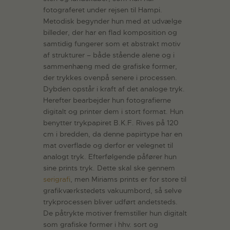
fotograferet under rejsen til Hampi.
Metodisk begynder hun med at udvælge
billeder, der har en flad komposition og
samtidig fungerer som et abstrakt motiv
af strukturer – både stående alene og i
sammenhæng med de grafiske former,
der trykkes ovenpå senere i processen.
Dybden opstår i kraft af det analoge tryk.
Herefter bearbejder hun fotografierne
digitalt og printer dem i stort format. Hun
benytter trykpapiret B.K.F. Rives på 120
cm i bredden, da denne papirtype har en
mat overflade og derfor er velegnet til
analogt tryk. Efterfølgende påfører hun
sine prints tryk. Dette skal ske gennem
serigrafi
, men Miriams prints er for store til
grafikværkstedets vakuumbord, så selve
trykprocessen bliver udført andetsteds.
De påtrykte motiver fremstiller hun digitalt
som grafiske former i hhv. sort og