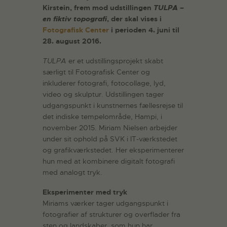
Kirstein, frem mod udstillingen
TULPA –
en fiktiv topografi
, der skal vises i
Fotografisk Center
i perioden 4. juni til
28. august 2016.
TULPA
er et udstillingsprojekt skabt
særligt til Fotografisk Center og
inkluderer fotografi, fotocollage, lyd,
video og skulptur. Udstillingen tager
udgangspunkt i kunstnernes fællesrejse til
det indiske tempelområde, Hampi, i
november 2015. Miriam Nielsen arbejder
under sit ophold på SVK i IT-værkstedet
og grafikværkstedet. Her eksperimenterer
hun med at kombinere digitalt fotografi
med analogt tryk.
Eksperimenter med tryk
Miriams værker tager udgangspunkt i
fotografier af strukturer og overflader fra
sten og landskaber, som hun har