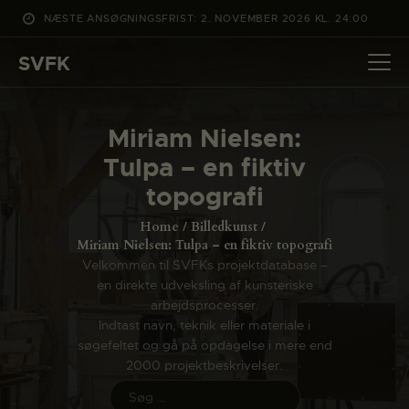
NÆSTE ANSØGNINGSFRIST: 2. NOVEMBER 2026 KL. 24:00
SVFK
SVFK
DET SKER
Miriam Nielsen:
PROJEKTER
Tulpa – en fiktiv
CHANNEL
topografi
ANSØG
Home
Billedkunst
OM SVFK
Miriam Nielsen: Tulpa – en fiktiv topografi
Velkommen til SVFKs projektdatabase –
ENGLISH
en direkte udveksling af kunsteriske
arbejdsprocesser.
Indtast navn, teknik eller materiale i
søgefeltet og gå på opdagelse i mere end
2000 projektbeskrivelser.