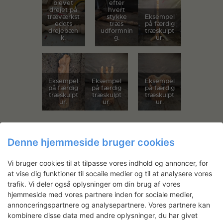
blevet
efter
drejet på
hvert
træværkst
stykke
Eksempel
edets
træs
på færdig
drejebæn
udformnin
træskulpt
k.
g.
ur.
Eksempel
Eksempel
Eksempel
på færdig
på færdig
på færdig
træskulpt
træskulpt
træskulpt
ur.
ur.
ur.
I aug/sep ’20 har Anna Bak haft et
Denne hjemmeside bruger cookies
opfølgende ophold på Statens
Værksteder for at efterbearbejde
Vi bruger cookies til at tilpasse vores indhold og annoncer, for
skulpturerne, blandt andet med tilpasning
at vise dig funktioner til socaile medier og til at analysere vores
af påsatte elementer i læder og keramik.
trafik. Vi deler også oplysninger om din brug af vores
hjemmeside med vores partnere inden for sociale medier,
annonceringspartnere og analysepartnere. Vores partnere kan
kombinere disse data med andre oplysninger, du har givet