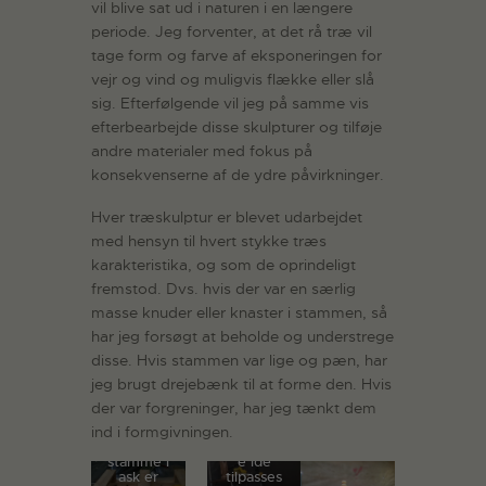
vil blive sat ud i naturen i en længere
periode. Jeg forventer, at det rå træ vil
tage form og farve af eksponeringen for
vejr og vind og muligvis flække eller slå
sig. Efterfølgende vil jeg på samme vis
efterbearbejde disse skulpturer og tilføje
andre materialer med fokus på
konsekvenserne af de ydre påvirkninger.
Hver træskulptur er blevet udarbejdet
med hensyn til hvert stykke træs
karakteristika, og som de oprindeligt
fremstod. Dvs. hvis der var en særlig
masse knuder eller knaster i stammen, så
har jeg forsøgt at beholde og understrege
disse. Hvis stammen var lige og pæn, har
jeg brugt drejebænk til at forme den. Hvis
Arbejdspr
Arbejdspr
oces i
der var forgreninger, har jeg tænkt dem
oces i
Huggegår
ind i formgivningen.
Huggegår
den: den
den:
skulpturell
stamme i
e ide
ask er
tilpasses