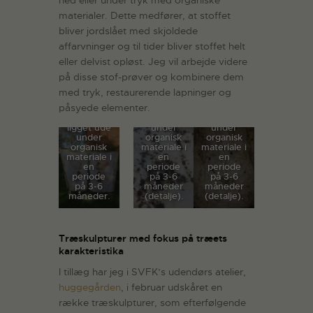
ned eller under tryk med organiske
materialer. Dette medfører, at stoffet
bliver jordslået med skjoldede
affarvninger og til tider bliver stoffet helt
eller delvist opløst. Jeg vil arbejde videre
på disse stof-prøver og kombinere dem
Eksempel
Eksempel
med tryk, restaurerende lapninger og
Eksempel
på stof,
på stof,
påsyede elementer.
på stof,
der har
der har
der har
ligget ude
ligget ude
ligget ude
under
under
under
organisk
organisk
organisk
materiale i
materiale i
materiale i
en
en
en
periode
periode
periode
på 3-6
på 3-6
på 3-6
måneder
måneder
måneder.
(detalje).
(detalje).
Træskulpturer med fokus på træets
karakteristika
I tillæg har jeg i SVFK’s udendørs atelier,
huggegården
, i februar udskåret en
række træskulpturer, som efterfølgende