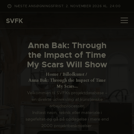
NÆSTE ANSØGNINGSFRIST: 2. NOVEMBER 2026 KL. 24:00
SVFK
SVFK
DET SKER
Anna Bak: Through
PROJEKTER
the Impact of Time
CHANNEL
My Scars Will Show
ANSØG
Home
Billedkunst
OM SVFK
Anna Bak: Through the Impact of Time
My Scars...
ENGLISH
Velkommen til SVFKs projektdatabase –
en direkte udveksling af kunsteriske
arbejdsprocesser.
Indtast navn, teknik eller materiale i
søgefeltet og gå på opdagelse i mere end
2000 projektbeskrivelser.