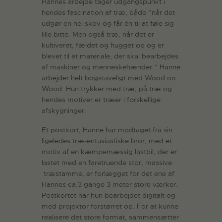
Hannes arbejde tager udgangspunkt i
hendes fascination af træ, både ”når det
udgør en hel skov og får én til at føle sig
lille bitte. Men også træ, når det er
kultiveret, fældet og hugget op og er
blevet til et materiale, der skal bearbejdes
af maskiner og menneskehænder.” Hanne
arbejder helt bogstaveligt med Wood on
Wood: Hun trykker med træ, på træ og
hendes motiver er træer i forskellige
afskygninger.
Et postkort, Hanne har modtaget fra sin
ligeledes træ-entusiastiske bror, med et
motiv af en kæmpemæssig lastbil, der er
lastet med en faretruende stor, massive
træstamme, er forlægget for det ene af
Hannes ca.3 gange 3 meter store værker.
Postkortet har hun bearbejdet digitalt og
med projektor forstørret op. For at kunne
realisere det store format, sammensætter