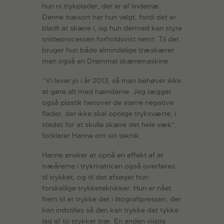
hun ni trykplader, der er af lindetræ.
Denne træsort har hun valgt, fordi det er
blødt at skære i, og hun dermed kan styre
snitteprocessen forholdsvist nemt. Til det
bruger hun både almindelige træskærer
men også en Dremmel skæremaskine.
”Vi lever jo i år 2013, så man behøver ikke
at gøre alt med hænderne. Jeg lægger
også plastik henover de større negative
flader, der ikke skal optage tryksværte, i
stedet for at skulle skære det hele væk”,
forklarer Hanne om sin teknik.
Hanne ønsker at opnå en effekt af at
træårerne i trykmatricen også overføres
til trykket, og til det afsøger hun
forskellige trykketeknikker. Hun er nået
frem til at trykke det i litografipressen, der
kan indstilles så den kan trykke det tykke
lag af to stykker træ. En anden vigtig