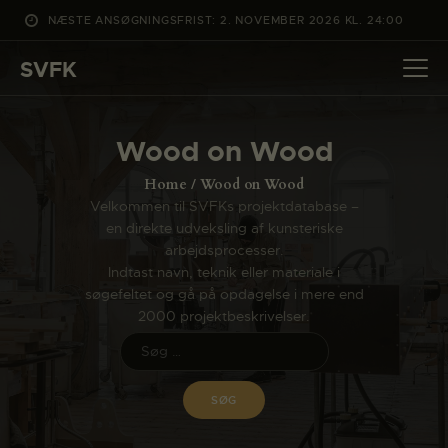
NÆSTE ANSØGNINGSFRIST: 2. NOVEMBER 2026 KL. 24:00
SVFK
SVFK
DET SKER
Wood on Wood
PROJEKTER
Home
Wood on Wood
CHANNEL
Velkommen til SVFKs projektdatabase –
en direkte udveksling af kunsteriske
ANSØG
arbejdsprocesser.
OM SVFK
Indtast navn, teknik eller materiale i
søgefeltet og gå på opdagelse i mere end
ENGLISH
2000 projektbeskrivelser.