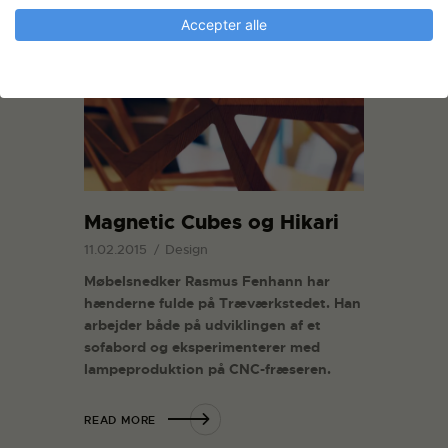
Accepter alle
Magnetic Cubes og Hikari
11.02.2015
Design
Møbelsnedker Rasmus Fenhann har
hænderne fulde på Træværkstedet. Han
arbejder både på udviklingen af et
sofabord og eksperimenterer med
lampeproduktion på CNC-fræseren.
READ MORE