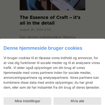
The Essence of Craft – it’s
all in the detail
august 26, 2015 0:00
Den danske møbelsnedker, Rasmus
Fenhann, er grundlæggende inspireret af
Denne hjemmeside bruger cookies
godt, gedigent håndværk. Han har rejst
og opholdt sig i Japan, som siges at have
en ganske særlig tradition for finesse og
Vi bruger cookies til at tilpasse vores indhold og annoncer, for
at vise dig funktioner til socaile medier og til at analysere vores
detaljearbejde. Japanerne skaber et rum
trafik. Vi deler også oplysninger om din brug af vores
for håndværket, som ifølge Fenhann er
hjemmeside med vores partnere inden for sociale medier,
ved at forsvinde…
annonceringspartnere og analysepartnere. Vores partnere kan
kombinere disse data med andre oplysninger, du har givet
READ MORE
dem, eller som de har indsamlet fra din brug af deres tjenester.
Mine indstillinger
Afvis alle