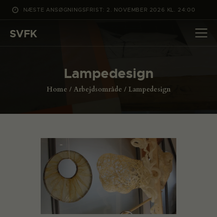
NÆSTE ANSØGNINGSFRIST: 2. NOVEMBER 2026 KL. 24:00
SVFK
SVFK
DET SKER
Lampedesign
PROJEKTER
Home
Arbejdsområde
Lampedesign
CHANNEL
ANSØG
OM SVFK
ENGLISH