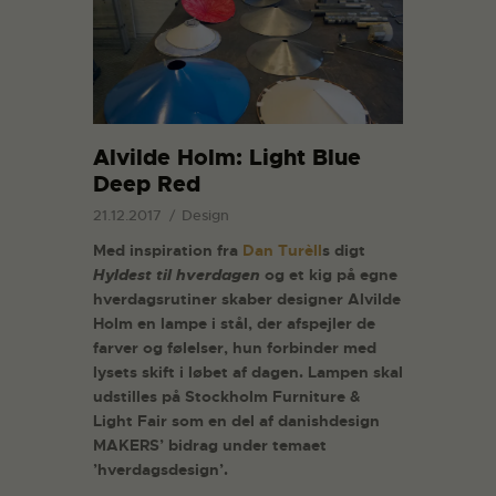
Alvilde Holm: Light Blue
Deep Red
21.12.2017
Design
Med inspiration fra
Dan Turèll
s digt
Hyldest til hverdagen
og et kig på egne
hverdagsrutiner skaber designer Alvilde
Holm en lampe i stål, der afspejler de
farver og følelser, hun forbinder med
lysets skift i løbet af dagen. Lampen skal
udstilles på Stockholm Furniture &
Light Fair som en del af danishdesign
MAKERS’ bidrag under temaet
’hverdagsdesign’.