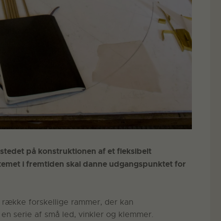
tedet på konstruktionen af et fleksibelt
temet i fremtiden skal danne udgangspunktet for
 række forskellige rammer, der kan
n serie af små led, vinkler og klemmer.