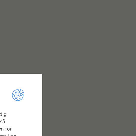
dig
gså
n for
ere kan