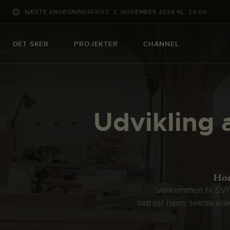
NÆSTE ANSØGNINGSFRIST: 2. NOVEMBER 2026 KL. 24:00
DET SKER
PROJEKTER
CHANNEL
Udvikling a
Ho
Velkommen til SVFK
Indtast navn, teknik el