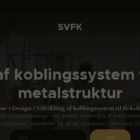
DET SKER
PROJEKTER
SVFK
SVFK
CHANNEL
ANSØG
f koblingssystem t
OM SVFK
metalstruktur
ENGLISH
me
Design
Udvikling af koblingssystem til fleksibe
s projektdatabase – en direkte udveksling af kunsterisk
ler materiale i søgefeltet og gå på opdagelse i mere end 2