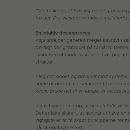
”Min tanke er, at hvis jeg har et grundlæg
fra det. Der vil være en masse muligheder
En intuitiv designproces
Kaja arbejder generelt meget intuitivt i s
færdigt designprodukt på forhånd. Denne p
skabelsen af modulsystemet, hvis princip n
struktur.
”Jeg har siddet og arbejdet med systeme
nogle af de samme elementer til at samme
kunne bruge det til en lampe, et hyldesyst
Kajas tanke er netop, at hun på SVK vil s
Det er ikke sikkert, at hun når at have en
vigtigste er at få skabt principperne for
på sit eget værksted.