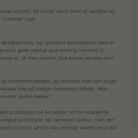
gende system, så vil det være nemt at designe ud
,”
forklarer Kaja.
in designproces, og optegner eksempelvis ikke et
roces giver særligt god mening i forhold til
etop er, at man intuitivt skal kunne udvikle dets
r og sammenkoblinger, og hvordan man kan bruge
nkoble ting på mange forskellige måder. Man
em eller andre møbler.”
kabe prototypen på en lampe ud fra modulerne.
 komplet prototype, når opholdet slutter, men det
 modulsystemet, så hun kan arbejde videre med det