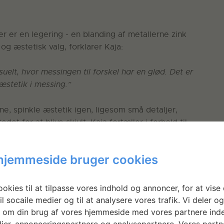
er er en legering ­- en blanding af metallerne zink
og æstetisk valg, forklarer Kaja:
suelt, hvor messingen til forskel har en glød. Det er
æstetik i messing.”
ne, spinkle æstetik igen, ligesom små detaljer,
et for at blive skjult. Kaja fortæller i forhold til
hjemmeside bruger cookies
 man måske normalt vil gøre. Jeg synes, det er
ødes, og finde forskellige løsninger til at koble
okies til at tilpasse vores indhold og annoncer, for at vise 
il socaile medier og til at analysere vores trafik. Vi deler o
 om din brug af vores hjemmeside med vores partnere inde
 hun stillet spørgsmålstegn ved undervejs, da hun
ier, annonceringspartnere og analysepartnere. Vores partn