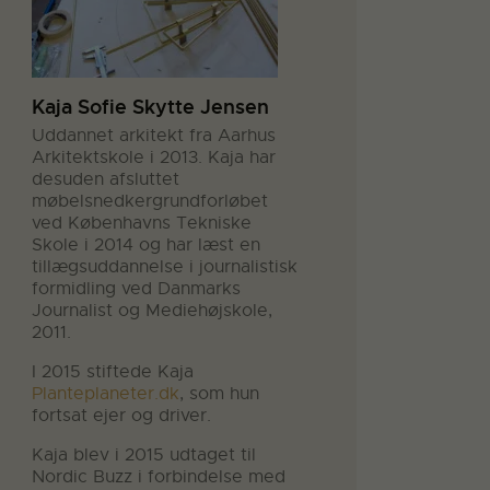
Kaja Sofie Skytte Jensen
Uddannet arkitekt fra Aarhus
Arkitektskole i 2013. Kaja har
desuden afsluttet
møbelsnedkergrundforløbet
ved Københavns Tekniske
Skole i 2014 og har læst en
tillægsuddannelse i journalistisk
formidling ved Danmarks
Journalist og Mediehøjskole,
2011.
I 2015 stiftede Kaja
Planteplaneter.dk
, som hun
fortsat ejer og driver.
Kaja blev i 2015 udtaget til
Nordic Buzz i forbindelse med