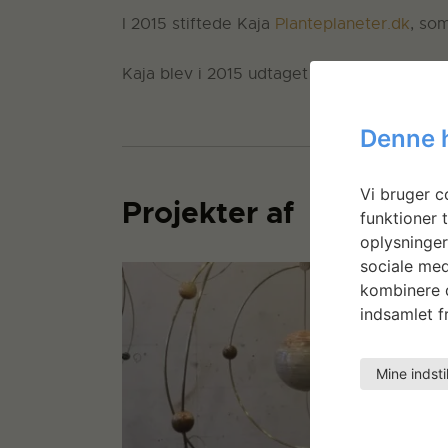
I 2015 stiftede Kaja
Planteplaneter.dk
, som
Kaja blev i 2015 udtaget til Nordic Buzz i
Denne 
Vi bruger co
Projekter af
funktioner t
oplysninger
sociale med
kombinere d
indsamlet fr
Mine indsti