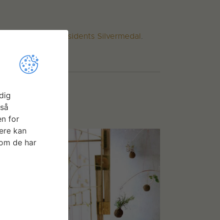
ineret til
RIBA Presidents Silvermedal
.
dig
gså
n for
ere kan
som de har