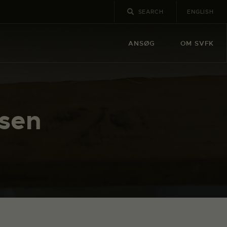
ENGLISH
ANSØG
OM SVFK
nsen