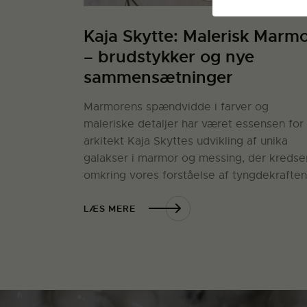
Kaja Skytte: Malerisk Marm
– brudstykker og nye
sammensætninger
Marmorens spændvidde i farver og
maleriske detaljer har været essensen for
arkitekt Kaja Skyttes udvikling af unika
galakser i marmor og messing, der kredse
omkring vores forståelse af tyngdekraften
LÆS MERE