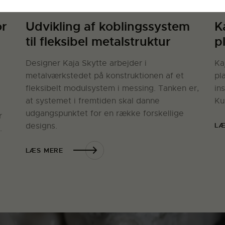
or
Udvikling af koblingssystem
K
til fleksibel metalstruktur
p
Designer Kaja Skytte arbejder i
Ka
metalværkstedet på konstruktionen af et
pl
fleksibelt modulsystem i messing. Tanken er,
in
at systemet i fremtiden skal danne
Ku
udgangspunktet for en række forskellige
r
LÆ
designs.
.
LÆS MERE