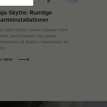
aja Skytte: Rumlige
lanteinstallationer
ja Sofie Skytte Jensen arbejder med
anter, parkstrukturer og rumlige
stallationer på Statens Værksteder for
nst.
S MERE