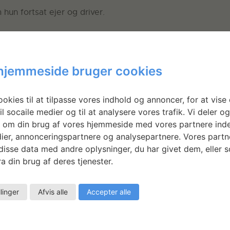
 hun fortsat ejer og driver.
 forbindelse med Formland i Herning og i 2013 blev hun nom
hjemmeside bruger cookies
okies til at tilpasse vores indhold og annoncer, for at vise 
il socaile medier og til at analysere vores trafik. Vi deler o
 om din brug af vores hjemmeside med vores partnere inde
ier, annonceringspartnere og analysepartnere. Vores partn
isse data med andre oplysninger, du har givet dem, eller 
a din brug af deres tjenester.
llinger
Afvis alle
Accepter alle