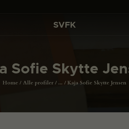
DET SKER
PROJEKTER
SVFK
SVFK
CHANNEL
ANSØG
a Sofie Skytte Je
OM SVFK
ENGLISH
Home
Alle profiler
...
Kaja Sofie Skytte Jensen