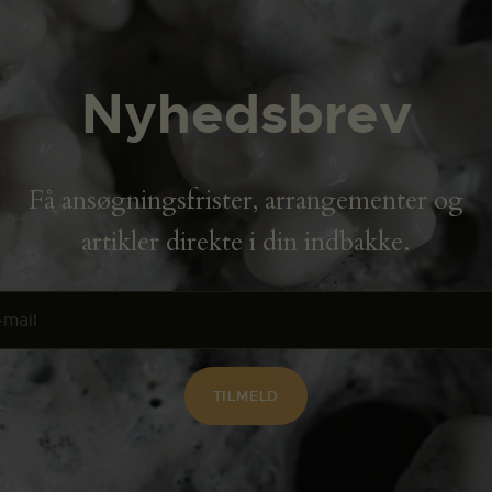
Nyhedsbrev
Få ansøgningsfrister, arrangementer og
artikler direkte i din indbakke.