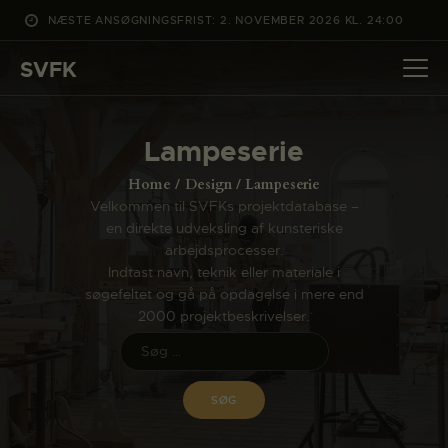
NÆSTE ANSØGNINGSFRIST: 2. NOVEMBER 2026 KL. 24:00
SVFK
SVFK
DET SKER
Lampeserie
PROJEKTER
Home
Design
Lampeserie
CHANNEL
Velkommen til SVFKs projektdatabase –
en direkte udveksling af kunsteriske
ANSØG
arbejdsprocesser.
OM SVFK
Indtast navn, teknik eller materiale i
søgefeltet og gå på opdagelse i mere end
ENGLISH
2000 projektbeskrivelser.