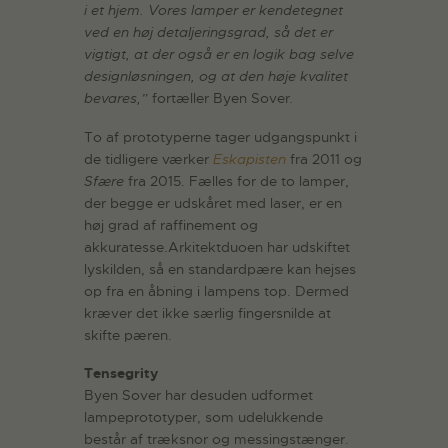
i et hjem. Vores lamper er kendetegnet
ved en høj detaljeringsgrad, så det er
vigtigt, at der også er en logik bag selve
designløsningen, og at den høje kvalitet
bevares,”
fortæller Byen Sover
.
To af prototyperne tager udgangspunkt i
de tidligere værker
Eskapisten
fra 2011 og
Sfære
fra 2015. Fælles for de to lamper,
der begge er udskåret med laser, er en
høj grad af raffinement og
akkuratesse.Arkitektduoen har udskiftet
lyskilden, så en standardpære kan hejses
op fra en åbning i lampens top. Dermed
kræver det ikke særlig fingersnilde at
skifte pæren.
Tensegrity
Byen Sover har desuden udformet
lampeprototyper, som udelukkende
består af træksnor og messingstænger.