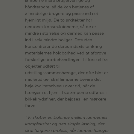
lamperne mere brugervenlige og
håndterbare, så de kan betjenes af
almindelige brugere og passe ind i et
hjemligt miljø. De to arkitekter har
nedtonet konstruktionerne, så de er
mindre i størrelse og dermed kan passe
ind i selv mindre boliger. Desuden
koncentrerer de deres indsats omkring
materialernes holdbarhed ved at afprøve
forskellige træbehandlinger. Til forskel fra
objekter udført til
udstillingssammenhænge, der ofte blot er
midlertidige, skal lamperne bevare det
høje kvalitetsniveau over tid, når de
hænger i et hjem. Trælamperne udføres i
birkekrydsfiner, der bejdses i en mørkere
farve.
”Vi skaber en balance mellem lampernes
kompleksitet og den simple løsning, der
skal fungere i praksis, når lampen hænger