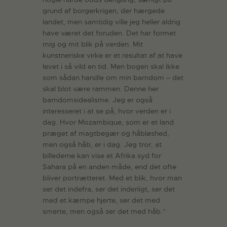
grund af borgerkrigen, der hærgede
landet, men samtidig ville jeg heller aldrig
have været det foruden. Det har formet
mig og mit blik på verden. Mit
kunstneriske virke er et resultat af at have
levet i så vild en tid. Men bogen skal ikke
som sådan handle om min barndom – det
skal blot være rammen. Denne her
barndomsidealisme. Jeg er også
interesseret i at se på, hvor verden er i
dag. Hvor Mozambique, som er et land
præget af magtbegær og håbløshed,
men også håb, er i dag. Jeg tror, at
billederne kan vise et Afrika syd for
Sahara på en anden måde, end det ofte
bliver portrætteret. Med et blik, hvor man
ser det indefra, ser det inderligt, ser det
med et kæmpe hjerte, ser det med
smerte, men også ser det med håb.”