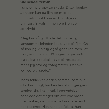
Old school teknik
I sine egne projekter skyder Ditte Haarløv
Johnsen kun på film og med et
mellemformat kamera. Hun skyder
primært farvefilm, men også en del
sort/hvid.
”Jeg kan så godt lide det taktile og
langsommeligheden i at skyde på film. Og
så kan jeg virkelig også godt lide roen i at
vide, at der kun er 12 negativer på en film,
og at jeg ikke skal kigge på resultatet,
mens jeg står og fotograferer. Der skal
jeg være til stede.”
Mens teknikken er den samme, som hun
altid har brugt, har hendes blik til gengæld
ændret sig. I høj grad. I begyndelsen
handlede det meget om at turde møde
mennesker, der havde helt andre liv end
hendes eget. Hun har altid følt, at hun