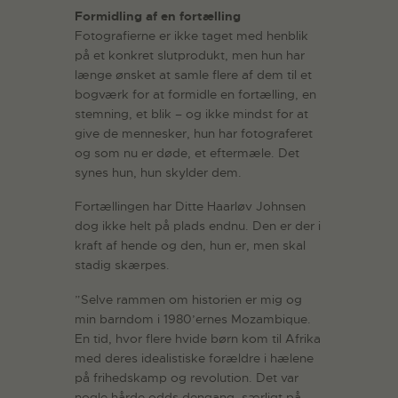
Formidling af en fortælling
Fotografierne er ikke taget med henblik
på et konkret slutprodukt, men hun har
længe ønsket at samle flere af dem til et
bogværk for at formidle en fortælling, en
stemning, et blik – og ikke mindst for at
give de mennesker, hun har fotograferet
og som nu er døde, et eftermæle. Det
synes hun, hun skylder dem.
Fortællingen har Ditte Haarløv Johnsen
dog ikke helt på plads endnu. Den er der i
kraft af hende og den, hun er, men skal
stadig skærpes.
”Selve rammen om historien er mig og
min barndom i 1980’ernes Mozambique.
En tid, hvor flere hvide børn kom til Afrika
med deres idealistiske forældre i hælene
på frihedskamp og revolution. Det var
nogle hårde odds dengang, særligt på