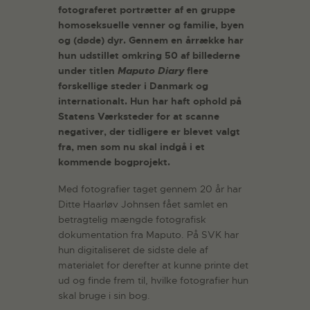
fotograferet portrætter af en gruppe
homoseksuelle venner og familie, byen
og (døde) dyr. Gennem en årrække har
hun udstillet omkring 50 af billederne
under titlen
Maputo Diary
flere
forskellige steder i Danmark og
internationalt. Hun har haft ophold på
Statens Værksteder for at scanne
negativer, der tidligere er blevet valgt
fra, men som nu skal indgå i et
kommende bogprojekt.
Med fotografier taget gennem 20 år har
Ditte Haarløv Johnsen fået samlet en
betragtelig mængde fotografisk
dokumentation fra Maputo. På SVK har
hun digitaliseret de sidste dele af
materialet for derefter at kunne printe det
ud og finde frem til, hvilke fotografier hun
skal bruge i sin bog.