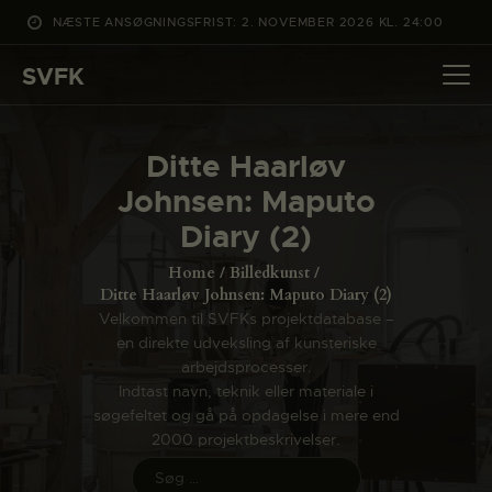
NÆSTE ANSØGNINGSFRIST: 2. NOVEMBER 2026 KL. 24:00
SVFK
SVFK
DET SKER
Ditte Haarløv
PROJEKTER
Johnsen: Maputo
CHANNEL
Diary (2)
ANSØG
Home
Billedkunst
OM SVFK
Ditte Haarløv Johnsen: Maputo Diary (2)
Velkommen til SVFKs projektdatabase –
ENGLISH
en direkte udveksling af kunsteriske
arbejdsprocesser.
Indtast navn, teknik eller materiale i
søgefeltet og gå på opdagelse i mere end
2000 projektbeskrivelser.