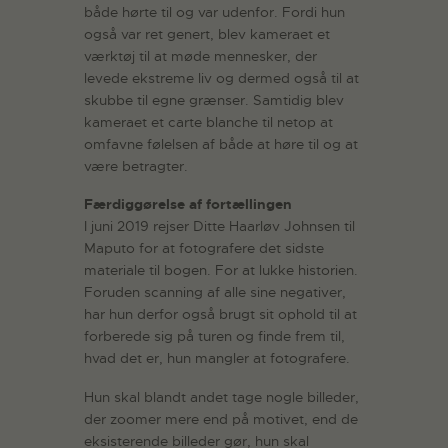
både hørte til og var udenfor. Fordi hun
også var ret genert, blev kameraet et
værktøj til at møde mennesker, der
levede ekstreme liv og dermed også til at
skubbe til egne grænser. Samtidig blev
kameraet et carte blanche til netop at
omfavne følelsen af både at høre til og at
være betragter.
Færdiggørelse af fortællingen
I juni 2019 rejser Ditte Haarløv Johnsen til
Maputo for at fotografere det sidste
materiale til bogen. For at lukke historien.
Foruden scanning af alle sine negativer,
har hun derfor også brugt sit ophold til at
forberede sig på turen og finde frem til,
hvad det er, hun mangler at fotografere.
Hun skal blandt andet tage nogle billeder,
der zoomer mere end på motivet, end de
eksisterende billeder gør, hun skal