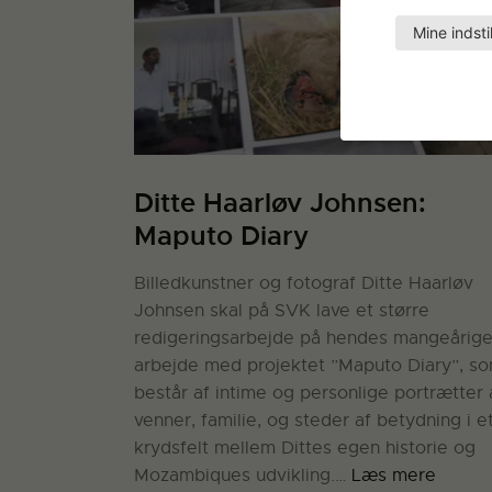
Mine indsti
Ditte Haarløv Johnsen:
Maputo Diary
Billedkunstner og fotograf Ditte Haarløv
Johnsen skal på SVK lave et større
redigeringsarbejde på hendes mangeårig
arbejde med projektet ”Maputo Diary”, s
består af intime og personlige portrætter 
venner, familie, og steder af betydning i e
krydsfelt mellem Dittes egen historie og
Mozambiques udvikling.…
Læs mere