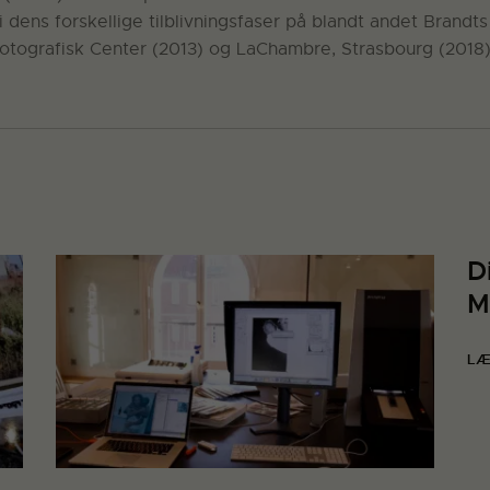
 i dens forskellige tilblivningsfaser på blandt andet Bra
, Fotografisk Center (2013) og LaChambre, Strasbourg (2018)
D
M
LÆ