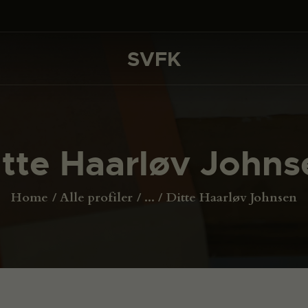
DET SKER
PROJEKTER
SVFK
SVFK
CHANNEL
ANSØG
itte Haarløv Johns
OM SVFK
ENGLISH
Home
Alle profiler
...
Ditte Haarløv Johnsen