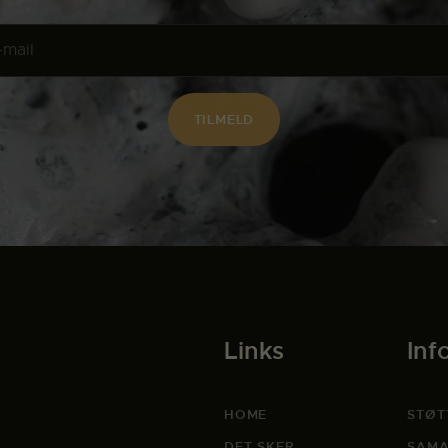
Links
Inf
HOME
STØT
DET SKER
SAMA