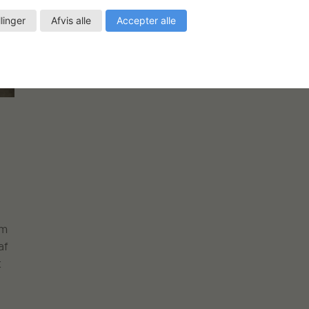
llinger
Afvis alle
Accepter alle
e
om
af
t