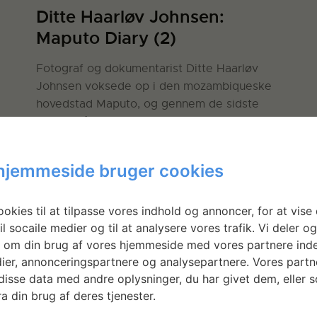
Ditte Haarløv Johnsen:
Maputo Diary (2)
Fotograf og dokumentarist Ditte Haarløv
Johnsen voksede op i den mozambiqueske
hovedstad Maputo, og gennem de sidste
ret
godt 20 år har hun fotograferet portrætter
er
af en gruppe homoseksuelle venner og
familie, byen og (døde) dyr. Gennem en
hjemmeside bruger cookies
årrække har hun udstillet omkring 50 af
uto
billederne…
Læs mere
okies til at tilpasse vores indhold og annoncer, for at vise 
il socaile medier og til at analysere vores trafik. Vi deler o
LÆS MERE
 om din brug af vores hjemmeside med vores partnere inde
ier, annonceringspartnere og analysepartnere. Vores partn
isse data med andre oplysninger, du har givet dem, eller 
a din brug af deres tjenester.