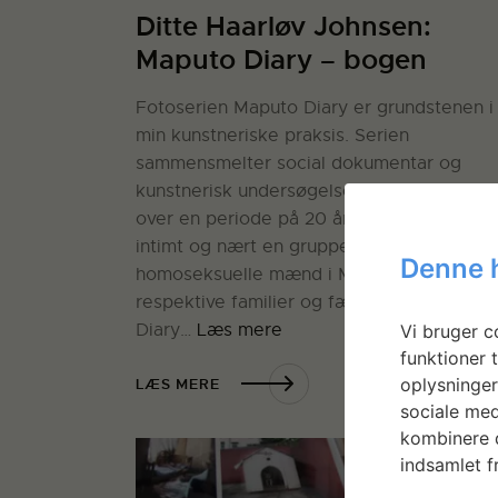
Ditte Haarløv Johnsen:
Maputo Diary – bogen
Fotoserien Maputo Diary er grundstenen i
min kunstneriske praksis. Serien
sammensmelter social dokumentar og
kunstnerisk undersøgelse og er fotografe
over en periode på 20 år. Den portrætter
intimt og nært en gruppe unge
Denne 
homoseksuelle mænd i Maputo, vores
respektive familier og fælles venner. Map
Diary…
Læs mere
Vi bruger co
funktioner t
oplysninger
LÆS MERE
sociale med
kombinere d
indsamlet fr