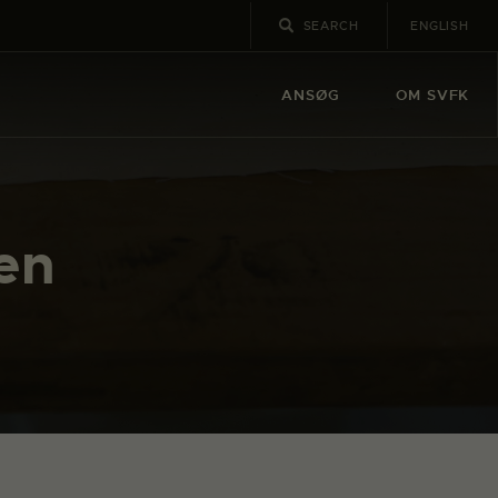
ENGLISH
ANSØG
OM SVFK
en