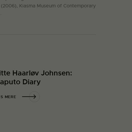
ndts (2006), Kiasma Museum of Contemporary
.
itte Haarløv Johnsen:
aputo Diary
S MERE