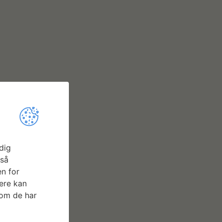
dig
gså
n for
ere kan
som de har