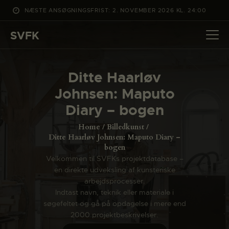
NÆSTE ANSØGNINGSFRIST: 2. NOVEMBER 2026 KL. 24:00
SVFK
SVFK
DET SKER
Ditte Haarløv
PROJEKTER
Johnsen: Maputo
CHANNEL
Diary – bogen
ANSØG
Home
Billedkunst
OM SVFK
Ditte Haarløv Johnsen: Maputo Diary –
bogen
ENGLISH
Velkommen til SVFKs projektdatabase –
en direkte udveksling af kunsteriske
arbejdsprocesser.
Indtast navn, teknik eller materiale i
søgefeltet og gå på opdagelse i mere end
2000 projektbeskrivelser.