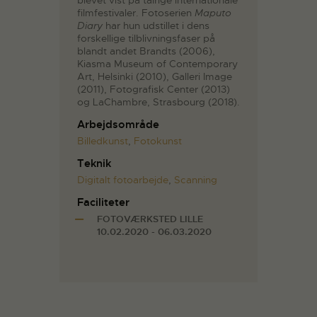
blevet vist på talrige internationale
filmfestivaler. Fotoserien
Maputo
Diary
har hun udstillet i dens
forskellige tilblivningsfaser på
blandt andet Brandts (2006),
Kiasma Museum of Contemporary
Art, Helsinki (2010), Galleri Image
(2011), Fotografisk Center (2013)
og LaChambre, Strasbourg (2018).
Arbejdsområde
Billedkunst
,
Fotokunst
Teknik
Digitalt fotoarbejde
,
Scanning
Faciliteter
FOTOVÆRKSTED LILLE
10.02.2020 - 06.03.2020