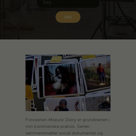
Fotoserien
Maputo Diary
er grundstenen i
min kunstneriske praksis. Serien
sammensmelter social dokumentar og