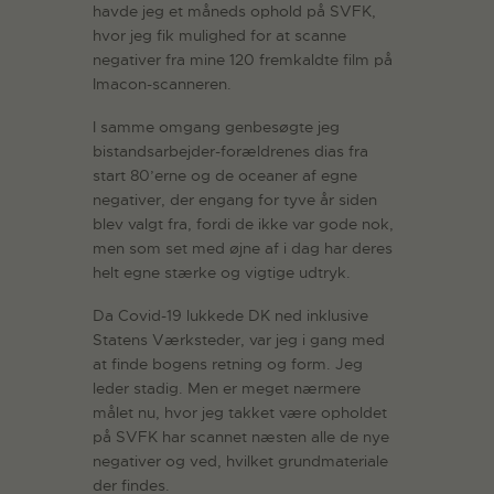
havde jeg et måneds ophold på SVFK,
hvor jeg fik mulighed for at scanne
negativer fra mine 120 fremkaldte film på
Imacon-scanneren.
I samme omgang genbesøgte jeg
bistandsarbejder-forældrenes dias fra
start 80’erne og de oceaner af egne
negativer, der engang for tyve år siden
blev valgt fra, fordi de ikke var gode nok,
men som set med øjne af i dag har deres
helt egne stærke og vigtige udtryk.
Da Covid-19 lukkede DK ned inklusive
Statens Værksteder, var jeg i gang med
at finde bogens retning og form. Jeg
leder stadig. Men er meget nærmere
målet nu, hvor jeg takket være opholdet
på SVFK har scannet næsten alle de nye
negativer og ved, hvilket grundmateriale
der findes.