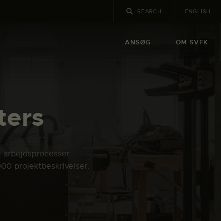
ENGLISH
ANSØG
OM SVFK
ters
e arbejdsprocesser.
000 projektbeskrivelser.