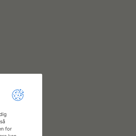
dig
gså
n for
ere kan