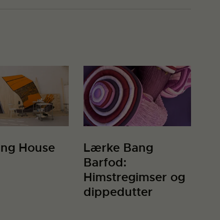
ing House
Lærke Bang
Barfod:
Himstregimser og
dippedutter