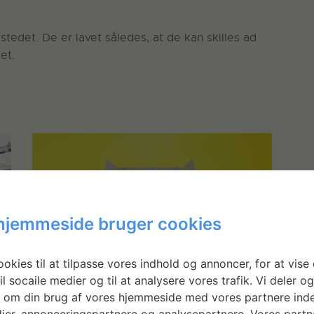
stedet. De er lavet således, at de kan skilles ad
et.
hjemmeside bruger cookies
okies til at tilpasse vores indhold og annoncer, for at vise 
il socaile medier og til at analysere vores trafik. Vi deler o
 om din brug af vores hjemmeside med vores partnere inde
ier, annonceringspartnere og analysepartnere. Vores partn