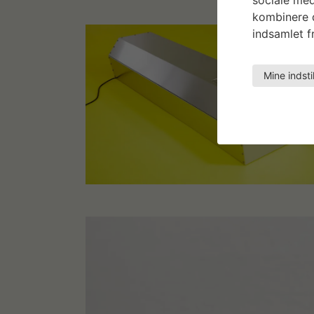
kombinere d
indsamlet fr
Mine indsti