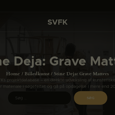
DET SKER
PROJEKTER
SVFK
SVFK
CHANNEL
ANSØG
ne Deja: Grave Mat
OM SVFK
ENGLISH
Home
Billedkunst
Stine Deja: Grave Matters
s projektdatabase – en direkte udveksling af kunsterisk
ler materiale i søgefeltet og gå på opdagelse i mere end 2