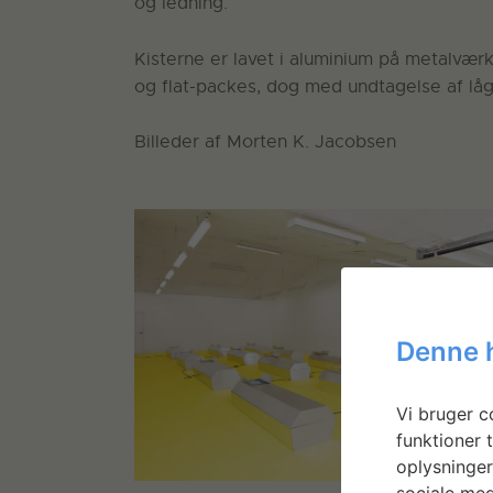
og ledning.
Kisterne er lavet i aluminium på metalværk
og flat-packes, dog med undtagelse af låg
Billeder af Morten K. Jacobsen
Denne 
Vi bruger co
funktioner t
oplysninger
sociale med