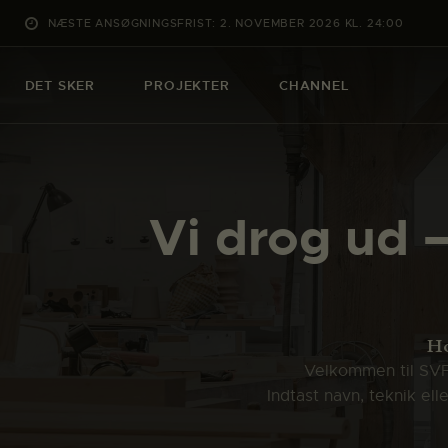
NÆSTE ANSØGNINGSFRIST: 2. NOVEMBER 2026 KL. 24:00
DET SKER
PROJEKTER
CHANNEL
Vi drog ud –
H
Velkommen til SVFK
Indtast navn, teknik el