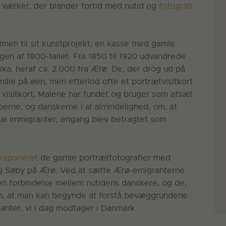
 værker, der blander fortid med nutid og
fotografi
imen til sit kunstprojekt; en kasse med gamle
gen af 1800-tallet. Fra 1850 til 1920 udvandrede
ka, heraf ca. 2.000 fra Ærø. De, der drog ud på
amilie på øen, men efterlod ofte et portrætvisitkort
se visitkort, Malene har fundet og bruger som afsæt
oerne, og danskerne i al almindelighed, om, at
tal immigranter, engang blev betragtet som
ksponeret
de gamle portrætfotografier med
ring Søby på Ærø. Ved at sætte Ærø-emigranterne
en forbindelse mellem nutidens danskere, og de,
n, at man kan begynde at forstå bevæggrundene
anter, vi i dag modtager i Danmark.