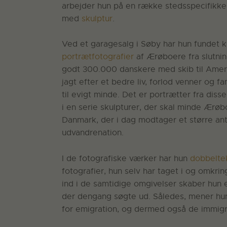
arbejder hun på en række stedsspecifikke
med
skulptur
.
Ved et garagesalg i Søby har hun fundet k
portrætfotografier
af Ærøboere fra slutnin
godt 300.000 danskere med skib til Ameri
jagt efter et bedre liv, forlod venner og f
til evigt minde. Det er portrætter fra dis
i en serie skulpturer, der skal minde Ærøb
Danmark, der i dag modtager et større an
udvandrenation.
I de fotografiske værker har hun
dobbelte
fotografier, hun selv har taget i og omk
ind i de samtidige omgivelser skaber hun 
der dengang søgte ud. Således, mener hu
for emigration, og dermed også de immigr