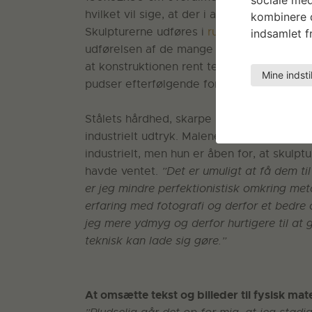
hvilket vil sige, at der i alt skal producer
kombinere d
Skulpturerne udføres i
rustfrit stål
, så de k
indsamlet fr
udførelsen af de mange dele, skærer hun p
at konstruktionen rent teknisk kan holde,
Mine indsti
pudser efterfølgende for at gøre svejsnin
Stålets hårdhed, skarpe kanter og sporene 
industrielt udtryk. Malene overvejer at mal
industrielt, men hun er åben for, at skulpt
havde ventet.
”Det er umuligt at få dem ti
er jeg mindre perfektionistisk omkring me
erfaring med fotografi og derfor et bedre o
jeg mere ydmyg og derfor hurtigere til at
teknisk kan lade sig gøre.”
At omsætte tekst og billeder til fysisk mate