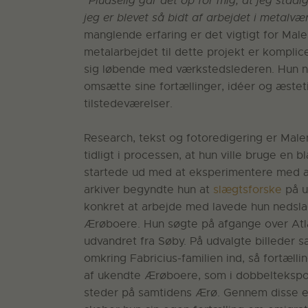
”Pludselig går det op for mig, at jeg stadi
jeg er blevet så bidt af arbejdet i metalv
manglende erfaring er det vigtigt for Mal
metalarbejdet til dette projekt er komplic
sig løbende med værkstedslederen. Hun ny
omsætte sine fortællinger, idéer og æstet
tilstedeværelser.
Research, tekst og fotoredigering er Mal
tidligt i processen, at hun ville bruge en 
startede ud med at eksperimentere med a
arkiver begyndte hun at
slægtsforske
på u
konkret at arbejde med lavede hun nedslag 
Ærøboere. Hun søgte på afgange over Atla
udvandret fra Søby. På udvalgte billeder s
omkring Fabricius-familien ind, så fortæl
af ukendte Ærøboere, som i dobbeltekspo
steder på samtidens Ærø. Gennem disse e