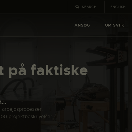
ENGLISH
ANSØG
OM SVFK
t på faktiske
...
e arbejdsprocesser.
000 projektbeskrivelser.