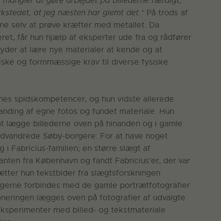
g mangler at gøre arbejdet på billederne færdigt;
ærkstedet, at jeg næsten har glemt det.”
På trods af
ene selv at prøve kræfter med metallet. Da
eret, får hun hjælp af eksperter ude fra og rådfører
der at lære nye materialer at kende og at
iske og formmæssige krav til diverse fysiske
enes spidskompetencer, og hun vidste allerede
blanding af egne fotos og fundet materiale. Hun
t lægge billederne oven på hinanden og i gamle
dvandrede Søby-borgere. For at have noget
i Fabricius-familien; en større slægt af
nten fra København og fandt Fabricius’er, der var
ætter hun tekstbider fra slægtsforskningen
lingerne forbindes med de gamle portrætfotografier
neringen lægges oven på fotografier af udvalgte
ksperimenter med billed- og tekstmateriale