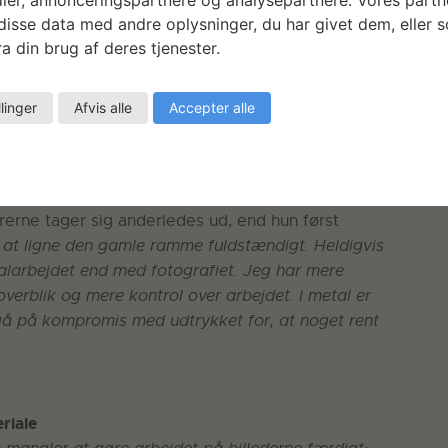
es og samles omkring 100 dele til de 5 skulpturer.
isse data med andre oplysninger, du har givet dem, eller 
an stå ude under skiftende vejrforhold. I
a din brug af deres tjenester.
lader og massive stålrør til og bukker rørene. For
svejses
den grundigt sammen. Malene sliber og
llinger
Afvis alle
Accepter alle
gerne mindre tydelige.
efter svejsningen giver skulpturerne et råt og
e stålet guldfarvet, så udtrykket bliver mindre
urerne tager sig anderledes ud, end hun først
l at ligne den gamle ramme fuldstændigt. Heldigvis
talarbejdet end med fotografiet. Jeg har mere
verblik og mere kontrol over arbejdet. I metal er
 gå på kompromis med udtrykket for, at noget rent
riale