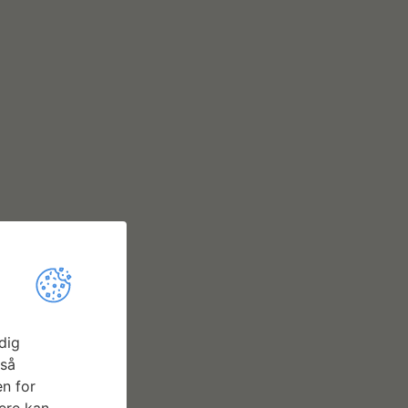
dig
gså
n for
ere kan