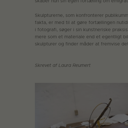
skaber hun sin egen fortælling om emigrat
Skulpturerne, som konfronterer publikumm
fakta, er med til at gøre fortællingen nut
i fotografi, søger i sin kunstneriske prak
mere som et materiale end et egentligt bi
skulpturer og finder måder at fremvise de
Skrevet af Laura Reumert