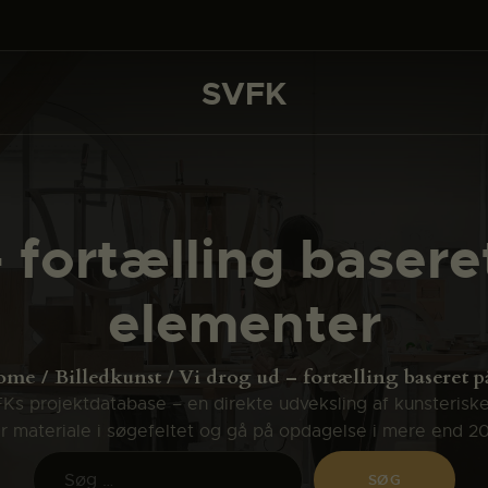
DET SKER
PROJEKTER
SVFK
SVFK
CHANNEL
ANSØG
 fortælling basere
OM SVFK
elementer
ENGLISH
ome
Billedkunst
Vi drog ud – fortælling baseret på
s projektdatabase – en direkte udveksling af kunsterisk
ler materiale i søgefeltet og gå på opdagelse i mere end 2