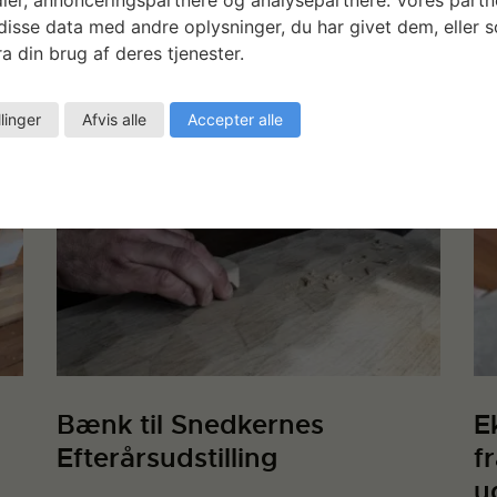
beregnes matematisk og som findes
isse data med andre oplysninger, du har givet dem, eller 
LÆ
mange…
Læs mere
a din brug af deres tjenester.
LÆS MERE
llinger
Afvis alle
Accepter alle
Bænk til Snedkernes
E
Efterårsudstilling
f
u