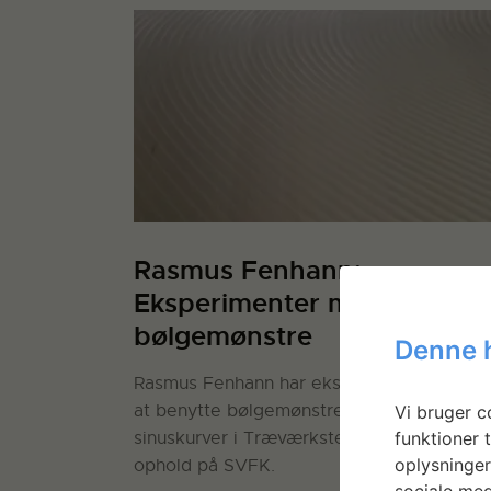
Rasmus Fenhann:
Eksperimenter med
bølgemønstre
Denne 
Rasmus Fenhann har eksperimenteret me
at benytte bølgemønstre genereret af
Vi bruger co
funktioner t
sinuskurver i Træværkstedet under sit
oplysninger
ophold på SVFK.
sociale med