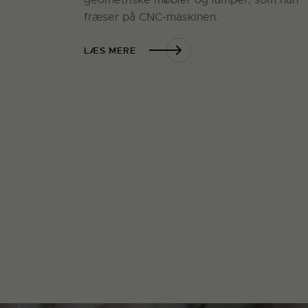
geometriske møbler og lamper, som han
fræser på CNC-maskinen.
LÆS MERE