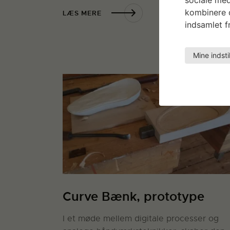
kombinere d
LÆS MERE
indsamlet fr
Mine indsti
Curve Bænk, prototype
I et møde mellem digitale processer og