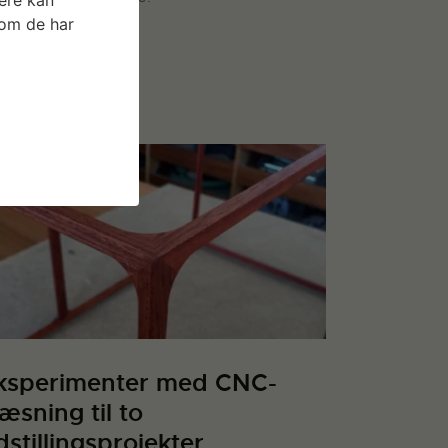
som de har
S MERE
ksperimenter med CNC-
ræsning til to
dstillingsprojekter