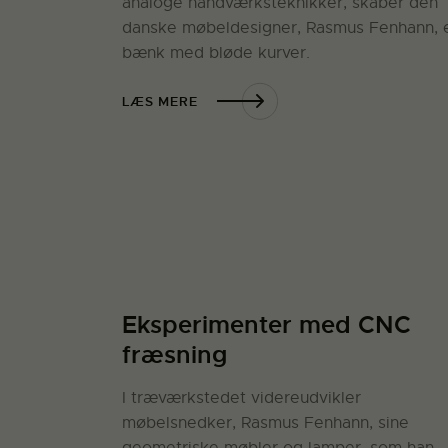
analoge håndværksteknikker, skaber den
danske møbeldesigner, Rasmus Fenhann, 
bænk med bløde kurver.
LÆS MERE
Eksperimenter med CNC
fræsning
I træværkstedet videreudvikler
møbelsnedker, Rasmus Fenhann, sine