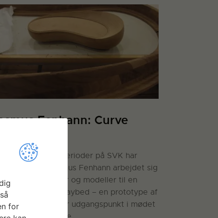
asmus Fenhann: Curve
aybed
nover to projektperioder på SVK har
beldesigner Rasmus Fenhann arbejdet sig
nnem både skitser og modeller til en
dig
C-fræset Curve Daybed – en prototype af
gså
 daybed, der tager udgangspunkt i mødet
n for
llem lys og skygge.
ere kan