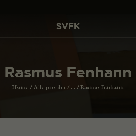
DET SKER
PROJEKTER
SVFK
SVFK
CHANNEL
ANSØG
Rasmus Fenhann
OM SVFK
ENGLISH
Home
Alle profiler
...
Rasmus Fenhann