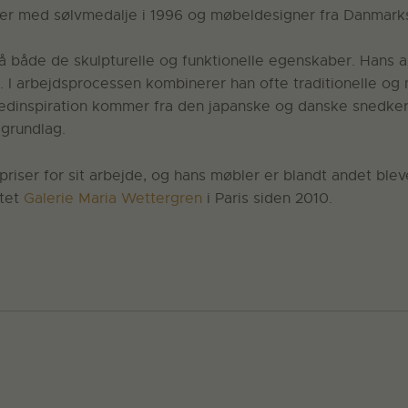
 med sølvmedalje i 1996 og møbeldesigner fra Danmarks
å både de skulpturelle og funktionelle egenskaber. Hans ar
 I arbejdsprocessen kombinerer han ofte traditionelle o
inspiration kommer fra den japanske og danske snedkertra
grundlag.
iser for sit arbejde, og hans møbler er blandt andet bleve
ttet
Galerie Maria Wettergren
i Paris siden 2010.