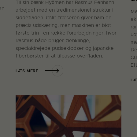
Til sin bænk Hyōmen har Rasmus Fenhann
en
arbejdet med en tredimensionel struktur i
Mø
siddefladen. CNC-fræseren giver ham en
ek
præcis udskæring, men maskinen er blot
ra
første trin i en række forarbejdninger, hvor
ud
Rasmus både bruger ziehklinge,
me
specialdrejede pudseklodser og japanske
De
fiberbørster til at tilpasse overfladen.
Cu
Ef
LÆS MERE
LÆ