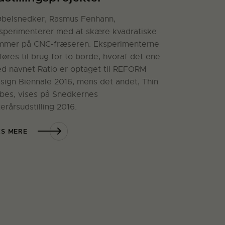
belsnedker, Rasmus Fenhann,
sperimenterer med at skære kvadratiske
mmer på CNC-fræseren. Eksperimenterne
føres til brug for to borde, hvoraf det ene
d navnet Ratio er optaget til REFORM
sign Biennale 2016, mens det andet, Thin
bes, vises på Snedkernes
terårsudstilling 2016.
S MERE