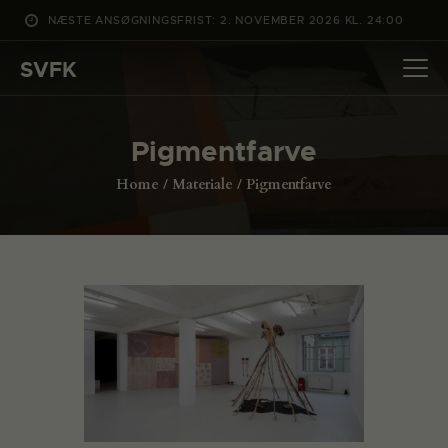
NÆSTE ANSØGNINGSFRIST: 2. NOVEMBER 2026 KL. 24:00
SVFK
SVFK
DET SKER
Pigmentfarve
PROJEKTER
Home
Materiale
Pigmentfarve
CHANNEL
ANSØG
OM SVFK
ENGLISH