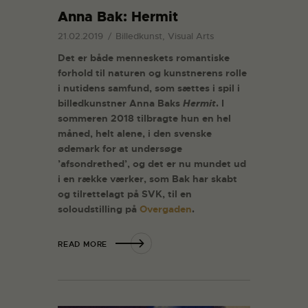
Anna Bak: Hermit
21.02.2019
Billedkunst, Visual Arts
Det er både menneskets romantiske
forhold til naturen og kunstnerens rolle
i nutidens samfund, som sættes i spil i
billedkunstner Anna Baks
Hermit
. I
sommeren 2018 tilbragte hun en hel
måned, helt alene, i den svenske
ødemark for at undersøge
’afsondrethed’, og det er nu mundet ud
i en række værker, som Bak har skabt
og tilrettelagt på SVK, til en
soloudstilling på
Overgaden
.
READ MORE