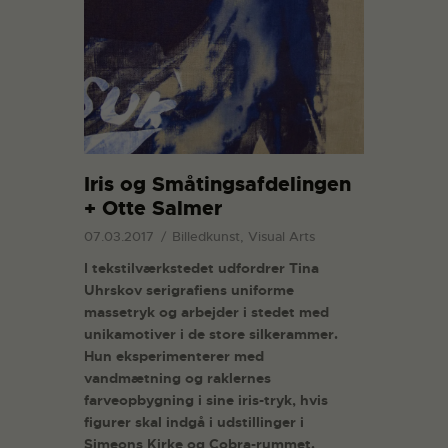
Iris og Småtingsafdelingen
+ Otte Salmer
07.03.2017
Billedkunst, Visual Arts
I tekstilværkstedet udfordrer Tina
Uhrskov serigrafiens uniforme
massetryk og arbejder i stedet med
unikamotiver i de store silkerammer.
Hun eksperimenterer med
vandmætning og raklernes
farveopbygning i sine iris-tryk, hvis
figurer skal indgå i udstillinger i
Simeons Kirke og Cobra-rummet.