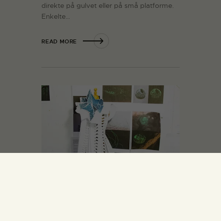
direkte på gulvet eller på små platforme.
Enkelte…
READ MORE
Reminicens
01.01.2013
Design
Anna Rosa arbejder med lys kombineret
med mønstre og researcher konstant på