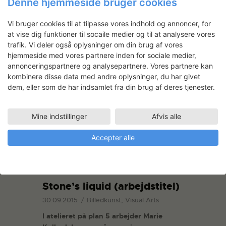
Denne hjemmeside bruger cookies
indfarvningsteknikker og
overfladetekstur.
Vi bruger cookies til at tilpasse vores indhold og annoncer, for
at vise dig funktioner til socaile medier og til at analysere vores
trafik. Vi deler også oplysninger om din brug af vores
READ MORE
hjemmeside med vores partnere inden for sociale medier,
annonceringspartnere og analysepartnere. Vores partnere kan
kombinere disse data med andre oplysninger, du har givet
dem, eller som de har indsamlet fra din brug af deres tjenester.
Mine indstillinger
Afvis alle
Accepter alle
Stone’s liquid (arbejdstitel)
30.09.2015
Billedkunst, Visual Arts
I atelieret på plan 5 arbejder Marie