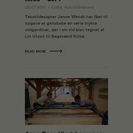
08.07.2015
Crafts, Kunsthåndværk
Tekstildesigner Janne Wendt har fået til
opgave at genskabe en serie trykte
uldgardiner, der i sin tid blev tegnet af
Lin Utzon til Bagsværd Kirke.
READ MORE