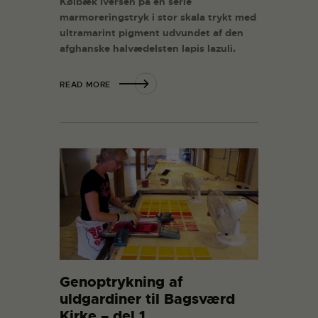
Kølbæk Iversen på en serie
marmoreringstryk i stor skala trykt med
ultramarint pigment udvundet af den
afghanske halvædelsten lapis lazuli.
READ MORE
Genoptrykning af
uldgardiner til Bagsværd
Kirke – del 1