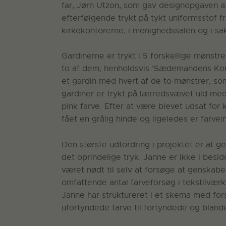
far, Jørn Utzon, som gav designopgaven af 
efterfølgende trykt på tykt uniformsstof
kirkekontorerne, i menighedssalen og i sakr
Gardinerne er trykt i 5 forskellige mønst
to af dem; henholdsvis ’Sædemandens Korn
et gardin med hvert af de to mønstrer, so
gardiner er trykt på lærredsvævet uld me
pink farve. Efter at være blevet udsat fo
fået en grålig hinde og ligeledes er farvei
Den største udfordring i projektet er at
det oprindelige tryk. Janne er ikke i besi
været nødt til selv at forsøge at genskab
omfattende antal farveforsøg i tekstilvær
Janne har struktureret i et skema med for
ufortyndede farve til fortyndede og bland