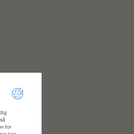
dig
gså
n for
ere kan