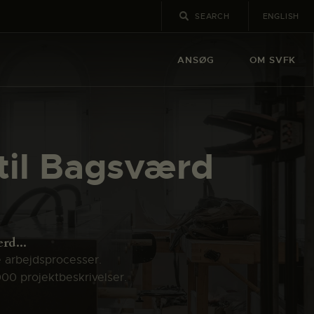
ENGLISH
ANSØG
OM SVFK
til Bagsværd
rd...
e arbejdsprocesser.
000 projektbeskrivelser.