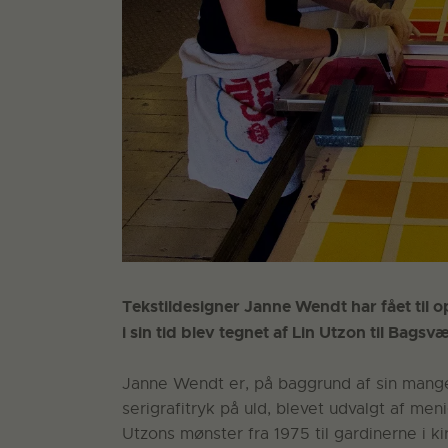
Tekstildesigner Janne Wendt har fået til o
i sin tid blev tegnet af Lin Utzon til Bagsv
Janne Wendt er, på baggrund af sin mang
serigrafitryk på uld, blevet udvalgt af me
Utzons mønster fra 1975 til gardinerne i ki