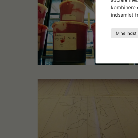
kombinere d
indsamlet fr
Mine indsti