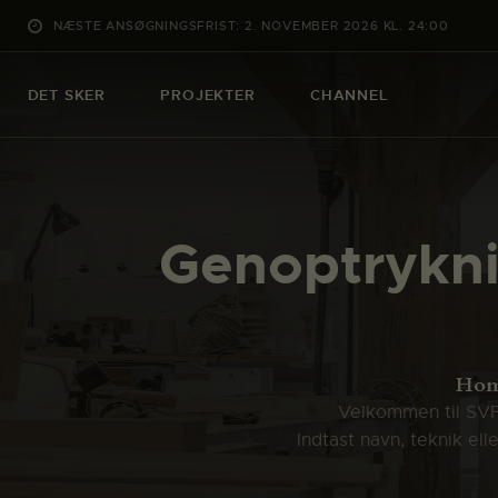
NÆSTE ANSØGNINGSFRIST: 2. NOVEMBER 2026 KL. 24:00
DET SKER
PROJEKTER
CHANNEL
Genoptrykni
Ho
Velkommen til SVFK
Indtast navn, teknik el