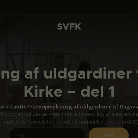
DET SKER
PROJEKTER
SVFK
SVFK
CHANNEL
ANSØG
ng af uldgardiner 
OM SVFK
Kirke – del 1
ENGLISH
me
Crafts
Genoptrykning af uldgardiner til Bagsvæ
s projektdatabase – en direkte udveksling af kunsterisk
ler materiale i søgefeltet og gå på opdagelse i mere end 2