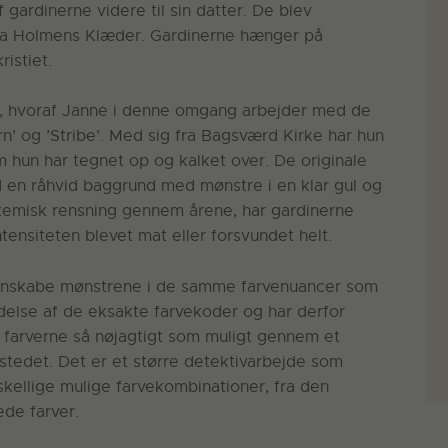
gardinerne videre til sin datter. De blev
 fra Holmens Klæder. Gardinerne hænger på
istiet.
re, hvoraf Janne i denne omgang arbejder med de
’ og ’Stribe’. Med sig fra Bagsværd Kirke har hun
m hun har tegnet op og kalket over. De originale
d en råhvid baggrund med mønstre i en klar gul og
r kemisk rensning gennem årene, har gardinerne
ntensiteten blevet mat eller forsvundet helt.
 genskabe mønstrene i de samme farvenuancer som
ddelse af de eksakte farvekoder og har derfor
e farverne så nøjagtigt som muligt gennem et
kstedet. Det er et større detektivarbejde som
skellige mulige farvekombinationer, fra den
ede farver.