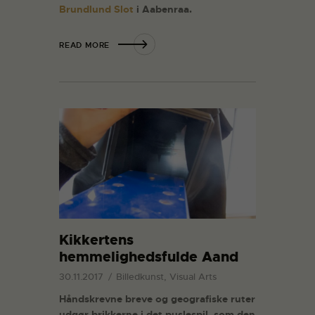
Brundlund Slot
i Aabenraa.
READ MORE
Kikkertens
hemmelighedsfulde Aand
30.11.2017
Billedkunst, Visual Arts
Håndskrevne breve og geografiske ruter
udgør brikkerne i det puslespil, som den