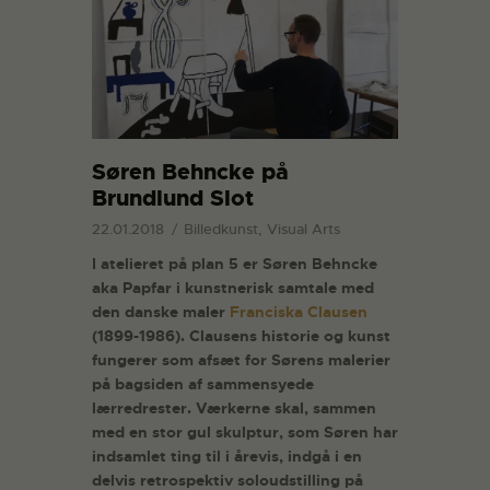
Søren Behncke på
Brundlund Slot
22.01.2018
Billedkunst, Visual Arts
I atelieret på plan 5 er Søren Behncke
aka Papfar i kunstnerisk samtale med
den danske maler
Franciska Clausen
(1899-1986). Clausens historie og kunst
fungerer som afsæt for Sørens malerier
på bagsiden af sammensyede
lærredrester. Værkerne skal, sammen
med en stor gul skulptur, som Søren har
indsamlet ting til i årevis, indgå i en
delvis retrospektiv soloudstilling på