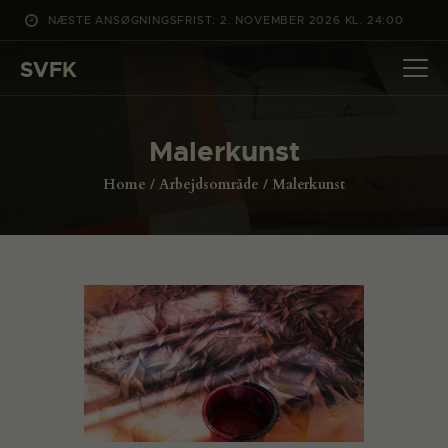
NÆSTE ANSØGNINGSFRIST: 2. NOVEMBER 2026 KL. 24:00
SVFK
SVFK
DET SKER
Malerkunst
PROJEKTER
Home
Arbejdsområde
Malerkunst
CHANNEL
ANSØG
OM SVFK
ENGLISH