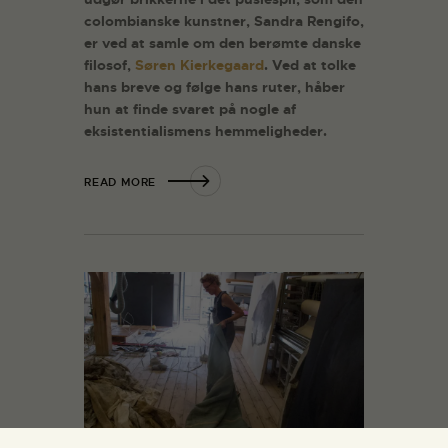
colombianske kunstner, Sandra Rengifo,
er ved at samle om den berømte danske
filosof,
Søren Kierkegaard
.
Ved at tolke
hans breve og følge hans ruter, håber
hun at finde svaret på nogle af
eksistentialismens hemmeligheder.
READ MORE