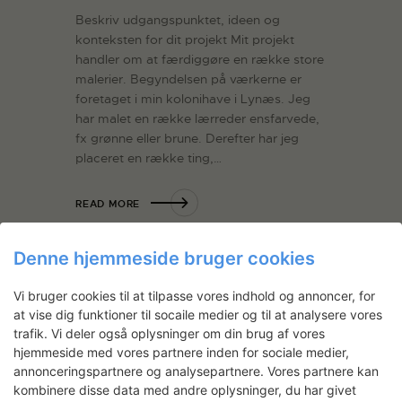
Beskriv udgangspunktet, ideen og
konteksten for dit projekt Mit projekt
handler om at færdiggøre en række store
malerier. Begyndelsen på værkerne er
foretaget i min kolonihave i Lynæs. Jeg
har malet en række lærreder ensfarvede,
fx grønne eller brune. Derefter har jeg
placeret en række ting,…
READ MORE
Denne hjemmeside bruger cookies
Vi bruger cookies til at tilpasse vores indhold og annoncer, for
at vise dig funktioner til socaile medier og til at analysere vores
trafik. Vi deler også oplysninger om din brug af vores
hjemmeside med vores partnere inden for sociale medier,
annonceringspartnere og analysepartnere. Vores partnere kan
kombinere disse data med andre oplysninger, du har givet