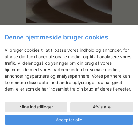
Rasmus Fenhann: SAKYU
Denne hjemmeside bruger cookies
Bench
Vi bruger cookies til at tilpasse vores indhold og annoncer, for
at vise dig funktioner til socaile medier og til at analysere vores
trafik. Vi deler også oplysninger om din brug af vores
hjemmeside med vores partnere inden for sociale medier,
annonceringspartnere og analysepartnere. Vores partnere kan
kombinere disse data med andre oplysninger, du har givet
dem, eller som de har indsamlet fra din brug af deres tjenester.
Nat Bloch Gregersen:
Mine indstillinger
Afvis alle
Soloudstilling Alice Folker
Gallery
Accepter alle