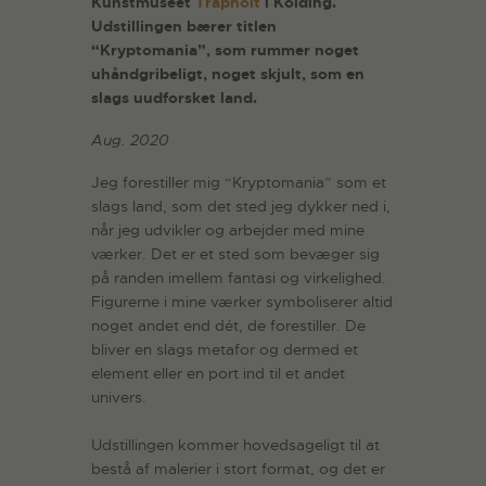
Kunstmuseet
Trapholt
i Kolding.
Udstillingen bærer titlen
“Kryptomania”, som rummer noget
uhåndgribeligt, noget skjult, som en
slags uudforsket land.
Aug. 2020
Jeg forestiller mig “Kryptomania” som et
slags land, som det sted jeg dykker ned i,
når jeg udvikler og arbejder med mine
værker. Det er et sted som bevæger sig
på randen imellem fantasi og virkelighed.
Figurerne i mine værker symboliserer altid
noget andet end dét, de forestiller. De
bliver en slags metafor og dermed et
element eller en port ind til et andet
univers.
Udstillingen kommer hovedsageligt til at
bestå af malerier i stort format, og det er