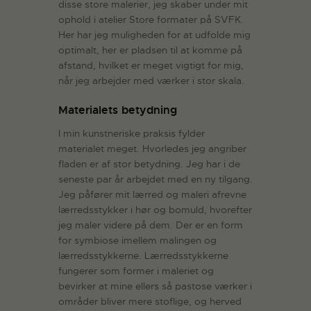
disse store malerier, jeg skaber under mit
ophold i atelier Store formater på SVFK.
Her har jeg muligheden for at udfolde mig
optimalt, her er pladsen til at komme på
afstand, hvilket er meget vigtigt for mig,
når jeg arbejder med værker i stor skala.
Materialets betydning
I min kunstneriske praksis fylder
materialet meget. Hvorledes jeg angriber
fladen er af stor betydning. Jeg har i de
seneste par år arbejdet med en ny tilgang.
Jeg påfører mit lærred og maleri afrevne
lærredsstykker i hør og bomuld, hvorefter
jeg maler videre på dem. Der er en form
for symbiose imellem malingen og
lærredsstykkerne. Lærredsstykkerne
fungerer som former i maleriet og
bevirker at mine ellers så pastose værker i
områder bliver mere stoflige, og herved