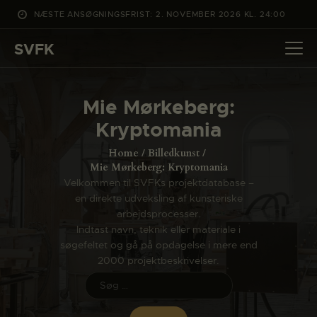
NÆSTE ANSØGNINGSFRIST: 2. NOVEMBER 2026 KL. 24:00
SVFK
SVFK
DET SKER
Mie Mørkeberg:
PROJEKTER
Kryptomania
CHANNEL
Home
Billedkunst
ANSØG
Mie Mørkeberg: Kryptomania
Velkommen til SVFKs projektdatabase –
OM SVFK
en direkte udveksling af kunsteriske
ENGLISH
arbejdsprocesser.
Indtast navn, teknik eller materiale i
søgefeltet og gå på opdagelse i mere end
2000 projektbeskrivelser.