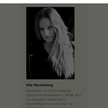
Mie Mørkeberg
Uddannet fra Det Kongelige
Danske Kunstakademi i 2006. Bor
og arbejder i København.
Beskæftiger sig med olie- og