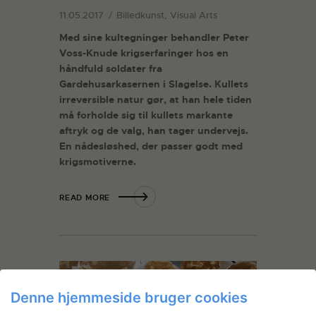
11.05.2017
Billedkunst, Visual Arts
Med sine kultegninger behandler Peter
Voss-Knude krigserfaringer hos en
håndfuld soldater fra
Gardehusarkasernen i Slagelse. Kullets
irreversible natur gør, at han hele tiden
må forholde sig til kullets markante
aftryk og de valg, han tager undervejs.
En nå
desløshed, der passer godt med
krigsmotiverne.
READ MORE
Denne hjemmeside bruger cookies