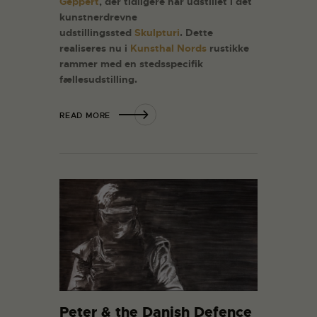
Geppert
, der tidligere har udstillet i det
kunstnerdrevne
udstillingssted
Skulpturi
. Dette
realiseres nu i
Kunsthal Nords
rustikke
rammer med en stedsspecifik
fællesudstilling.
READ MORE
Peter & the Danish Defence