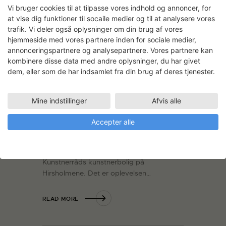
Vi bruger cookies til at tilpasse vores indhold og annoncer, for
at vise dig funktioner til socaile medier og til at analysere vores
trafik. Vi deler også oplysninger om din brug af vores
hjemmeside med vores partnere inden for sociale medier,
annonceringspartnere og analysepartnere. Vores partnere kan
Reservat
kombinere disse data med andre oplysninger, du har givet
09.12.2013
Design
dem, eller som de har indsamlet fra din brug af deres tjenester.
På SVK arbejder kunsthåndværker Gina
Hedegaard Nielsen på en række værker,
Mine indstillinger
Afvis alle
der skal udstilles på Frederikshavns
Kunstmuseum & Exlibrissamling i foråret
Accepter alle
2014. Udstillingen indeholder desuden
værker af fem andre kunstnere, der
ligesom Gina har haft ophold i Dansk
Kunstnerråds kunstnerbolig på
Hirsholmene. Det er oplevelsen…
READ MORE