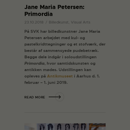
Jane Maria Petersen:
Primordia
23.10.2018
Billedkunst, Visual Arts
På SVK har billedkunstner Jane Maria
Petersen arbejdet med kul- og
pastelkridttegninger og et stofværk, der
består af sammensyede pudebetræk.
Begge dele indgår i soloudstillingen
Primordia
, hvor samtidskunsten og
antikken mødes. Udstillingen kan
opleves på
Antikmuseet
i Aarhus d. 1.
februar – 1. juni 2019.
READ MORE