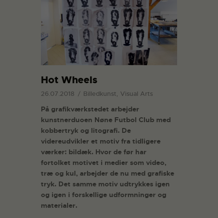
Hot Wheels
26.07.2018
Billedkunst, Visual Arts
På grafikværkstedet arbejder
kunstnerduoen Nøne Futbol Club med
kobbertryk og litografi. De
videreudvikler et motiv fra tidligere
værker: bildæk. Hvor de før har
fortolket motivet i medier som video,
træ og kul, arbejder de nu med grafiske
tryk. Det samme motiv udtrykkes igen
og igen i forskellige udformninger og
materialer.