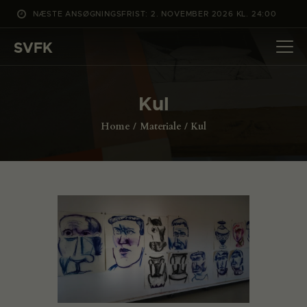
NÆSTE ANSØGNINGSFRIST: 2. NOVEMBER 2026 KL. 24:00
SVFK
SVFK
DET SKER
Kul
PROJEKTER
Home
Materiale
Kul
CHANNEL
ANSØG
OM SVFK
ENGLISH